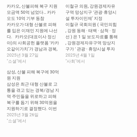
카카오, 산불피해 복구 지원
이철규 의원, 강원경제자유
모금액 50억 넘었다… 카카
구역 망상지구 ‘관광·휴양시
오도 10억 기부 동참
설 투자이민제’ 지정
카카오가 대형 산불로 피해
이철규 국회의원 ( 국민의힘
를 입은 이재민 지원에 나선
, 강원 동해 · 태백 · 삼척 · 정
다. 카카오(대표이사 정신
선 ) 은 1 일 보도자료를 통해
아)의 사회공헌 플랫폼 ‘카카
, 강원경제자유구역 망상지
오같이가치’가 경남과 경북,
구가 ‘ 관광 ⸱ 휴양시설 투자
울산 등지에서 발생한 대형
2025년 3월 27일
이민제 ’ 대상 지역으로 신규
2025년 4월 1일
산불 피해 복구 지원을 위해
"소셜"에서
지정되었다고 밝혔다 . 관광
"사회"에서
운영 중인 긴급 모금 캠페인
· 휴양시설 투자이민제는 법
삼성, 산불 피해 복구에 30억
에 120만 명이 넘는 이용자
무부 장관이 지정 · 고시한
원 지원
가 동참하고 현재까지 50억
대상 지역 내 투자 대상시설
삼성은 최근 대형 산불로 고
원 이상의 기부금이 모였다.
에 10 억…
통을 겪고 있는 경북/경남 지
카카오도 이용자 응원 댓글
역 주민들을 위로하고 피해
1건당 1,000원을 기부하는
복구를 돕기 위해 30억원을
등 총…
지원하기로 결정했다. 이번
성금 기부에는 ▲삼성전자
2025년 3월 26일
▲삼성디스플레이 ▲삼성
"소셜"에서
SDI ▲삼성전기 ▲삼성SDS
▲삼성생명 ▲삼성화재 ▲