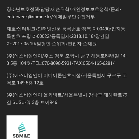
청소년보호정책-담당자:손위혁
/
개인정보보호정책
/
문의
-
enterweek@sbmne.kr
/이메일무단수집거부
제호:엔터위크/인터넷신문 등록번호:경북 아00490/잡지등
록번호 포항 라00022/등록일자:2018.10.18/창간일
자:2017.05.10/발행인:손위혁/편집자:손태원
(주)에스비엠엔이/주소:경북 포항시 남구 해동로84번길 14-
3 5동 104호/TEL:070-8098-5931/FAX:0504-165-6281/
(주)에스비엠엔이 미디어콘텐츠지점/서울특별시 구로구 고
척로 149 5층 12호
(주)에스비엠엔이 올커넥트/서울특별시 강남구 테헤란로79
길 6 JS타워 3층 브이946