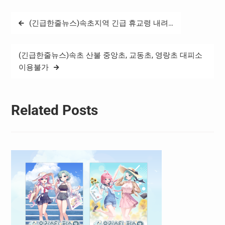
삼성물산 등 8개 관계사가
참여했으며, 성금은 대한적
글
(긴급한줄뉴스)속초지역 긴급 휴교령 내려…
십자사를 통해 전달될 예정
탐
이다. 성금은 경남 산청, 경
남 하동, 경북 의성, 울산 울
색
주 등 특별재난지역의 피해…
(긴급한줄뉴스)속초 산불 중앙초, 교동초, 영랑초 대피소
이용불가
Related Posts