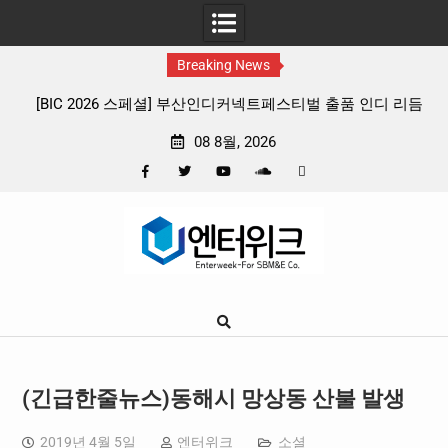
Breaking News
C 2026 스페셜] 부산인디커넥트페스티벌 출품 인디 리듬
판타지 케이팝
게임 4종 프리뷰
확정, 소울
08 8월, 2026
Facebook
Twitter
YouTube
Plus
Pinterest
Skip
Google
to
content
(긴급한줄뉴스)동해시 망상동 산불 발생
2019년 4월 5일
엔터위크
소셜