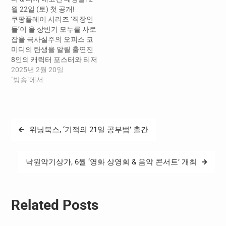
를 정식 도입한다. 이번 개선
월 22일 (토) 첫 공개!
으로 일부 피격 판정 제한사
쿠팡플레이 시리즈 ‘직장인
항을 보완해 보다 공정한 전
들’이 올 상반기 모두를 사로
투…
잡을 극사실주의 오피스 코
미디의 탄생을 알릴 출연진
8인의 캐릭터 포스터와 티저
예고편을 공개했다. 공개된
2025년 2월 20일
캐릭터 포스터는 DY기획 임
"방송"에서
직원들의 특징이 적나라하
게 담겨 웃음을 자아낸다. 대
표 신동엽을 필두로 부장 김
민교, 과장 이수지, 신입 대리
글
위닝북스, ‘기적의 21일 공부법’ 출간
현봉식, 주임 김원훈, 사원 지
탐
예은과 차정원(카더가든) 그
리고 인턴 심자윤(STAYC 윤)
색
까지 회사 식구로…
낙원악기상가, 6월 ‘영화 상영회 & 음악 콘서트’ 개최
Related Posts