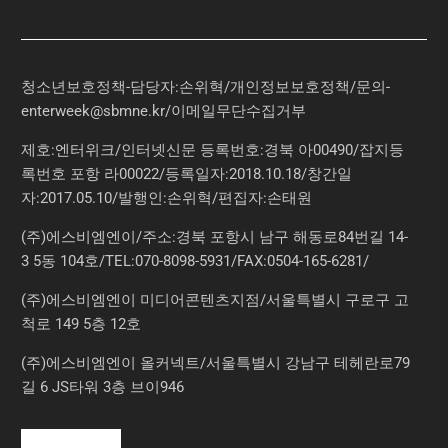
청소년보호정책-담당자:손위혁
/
개인정보보호정책
/
문의
-
enterweek@sbmne.kr
/이메일무단수집거부
제호:엔터위크/인터넷신문 등록번호:경북 아00490/잡지등
록번호 포항 라00022/등록일자:2018.10.18/창간일
자:2017.05.10/발행인:손위혁/편집자:손태원
(주)에스비엠엔이/주소:경북 포항시 남구 해동로84번길 14-
3 5동 104호/TEL:070-8098-5931/FAX:0504-165-6281/
(주)에스비엠엔이 미디어콘텐츠지점/서울특별시 구로구 고
척로 149 5층 12호
(주)에스비엠엔이 올커넥트/서울특별시 강남구 테헤란로79
길 6 JS타워 3층 브이946