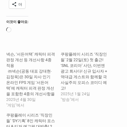
더
이것이 좋아요:
로
드
중...
넥슨, ‘서든어택’ 캐릭터 피격
쿠팡플레이 시리즈 ‘직장인
판정 개선 등 개선사항 4종
들’ 2월 22일(토) 첫 출근!
적용
‘SNL 코리아’ 사단, 이번엔
㈜넥슨(공동 대표 강대현∙
광고 회사다! 신규 입사자 +
김정욱)은 30일 자사 인기
역대급 게스트와 함께할 극
온라인 FPS 게임 ‘서든어
사실주의 오피스 코미디 예
택’에 캐릭터 피격 판정 개선
고!
을 포함한 4종의 개선사항을
2025년 1월 24일
적용하는 5차 ‘태디의 개선
2025년 4월 30일
"방송"에서
패치’를 업데이트했다. 먼
"게임"에서
저, 앞서 2회에 걸쳐 베타 테
쿠팡플레이 시리즈 ‘직장인
스트를 진행한 바 있는 캐릭
들’ ‘DY기획’ 8인 캐릭터 포스
터 피격 판정 개선 업데이트
터 & 티저 예고편 대방출! 2