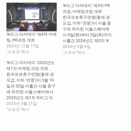
‘K리그 아카데미’ 제3차 PR
과정, 마케팅과정 개최
한국프로축구연맹(총재 권
오갑, 이하 ‘연맹’)이 서울 중
구에 위치한 서울스퀘어에
‘K리그 아카데미’ 제4차 마케
서 3일(화)부터 5일(목)까지
팅, PR과정 개최
사흘간 2024년도 제3차 ‘K
2024년 12월 17일
리그 아카데미’ PR과정과 마
2024년 9월 6일
"스포츠"에서
케팅과정을 실시했다. 이
"스포츠"에서
번 PR과정과 마케팅과정은
‘K리그 아카데미’ 2025년도
각각 1박 2일씩 진행된 가운
제1차 마케팅 과정 개최
데 연맹과 K리그 구단 홍
한국프로축구연맹(총재 권
보, 마케팅 실무자 약 100명
오갑, 이하 ‘연맹’)이 3월 19
이 참석했다. PR과정 첫날에
일과 20일 이틀간 서울 중구
는 소준일 캐스터의 ‘캐스터
에 위치한 서울스퀘어에서
가 바라보는 K리그’ 강의를
2025년도 제1차 ‘K리그 아
시작으로, ▲유튜브 채널 ‘광
카데미’ 마케팅 과정을 진행
2025년 3월 21일
장’ 최정우 대표의 ‘콘텐츠 창
했다. 1박 2일 동안 진행된
"스포츠"에서
작과 K리그’, ▲ 유튜브 채
이번 마케팅 과정에는 연맹
널 ‘프로동네야구’ 김남현 대
과 K리그 구단 마케팅 실무
표의 ‘’무대 밑으로 내려와야
자 약 65명이 참석했다. 첫날
팬이 보인다’ 강의가 이어졌