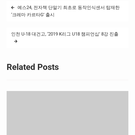
인 19일에는 리인벤팅 김필
다. 이튿날에는 KBS 김기범
글
예스24, 전자책 단말기 최초로 동작인식센서 탑재한
준 대표가 ‘데이터 기반 마케
기자가 강사로 나서 ‘왜 방송
탐
팅, 매출을 높이는 CRM(고
‘크레마 카르타G’ 출시
뉴스에는 K리그가 없을
객 관계 관리) 구축’에 대한
까?’라는 주제로 방송 뉴스
색
강의를…
제작…
인천 U-18 대건고, ‘2019 K리그 U18 챔피언십’ 8강 진출
Related Posts