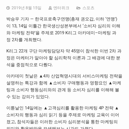
2019년 8월 15일
엔터위크
스포츠
박승우 기자 — 한국프로축구연맹
(
총재 권오갑
,
이하
‘
연맹
’)
이
13, 14
일 이틀간 한국생산성본부에서
‘
소비자 심리의 이해
와 마케팅 전략
’
을 주제로
2019 K
리그 아카데미
–
마케팅 과
정
2
차를 개최했다
.
K
리그
22
개 구단 마케팅담당자 약
45
명이 참석한 이번
2
차 과
정은 마케터가 알아야 할 심리학적 이론과 그 배경에 대한 분
석을 중점적으로 다뤘다
.
아카데미 첫날은 ▲
4
차 산업혁명시대의 서비스마케팅 전략을
설명하는 특강과 함께 ▲소비자 구매행동과 영향요인 ▲마케
팅과 소비자 행동심리와의 관계 등 소비자 심리를 이해해 볼
수 있는 강의가 있었다
.
이튿날인
14
일에는 ▲고객심리를 활용한 마케팅
4P
전략 ▲
소비자의 행동과 심리 읽기 등을 주제로 마케팅 교육이 이어
졌고
,
참석자들은 이러한 소비자 심리분석을 통한 마케팅의
의미와 활용방안을 모색해보는 시간도 가졌다
.