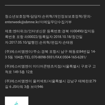
청소년보호정책-담당자:손위혁
/
개인정보보호정책
/
문의
-
enterweek@sbmne.kr
/이메일무단수집거부
제호:엔터위크/인터넷신문 등록번호:경북 아00490/잡지등
록번호 포항 라00022/등록일자:2018.10.18/창간일
자:2017.05.10/발행인:손위혁/편집자:손태원
(주)에스비엠엔이/주소:경북 포항시 남구 해동로84번길 14-
3 5동 104호/TEL:070-8098-5931/FAX:0504-165-6281/
(주)에스비엠엔이 미디어콘텐츠지점/서울특별시 구로구 고
척로 149 5층 12호
(주)에스비엠엔이 올커넥트/서울특별시 강남구 테헤란로79
길 6 JS타워 3층 브이946