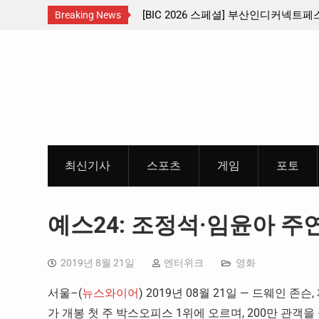
남부 교통
[BIC 2026 스페셜] 부산인디커넥트페스티벌 출품 인디
Breaking News
리듬게임 4종 프리뷰
Skip
to
content
최신기사
스포츠
게임
포토
예스24: 조정석·임윤아 주연
2019년 8월 21일
엔터위크
영화
서울–(
뉴스와이어
) 2019년 08월 21일 — 드웨인 
가 개봉 첫 주 박스오피스 1위에 오르며, 200만 관객