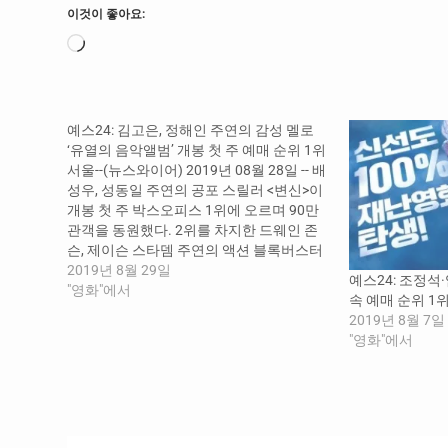
이것이 좋아요:
로
드
중...
예스24: 김고은, 정해인 주연의 감성 멜로
‘유열의 음악앨범’ 개봉 첫 주 예매 순위 1위
서울--(뉴스와이어) 2019년 08월 28일 -- 배
성우, 성동일 주연의 공포 스릴러 <변신>이
개봉 첫 주 박스오피스 1위에 오르며 90만
관객을 동원했다. 2위를 차지한 드웨인 존
슨, 제이슨 스타뎀 주연의 액션 블록버스터
<분노의 질주: 홉스&쇼>는 누적 관객 300만
2019년 8월 29일
예스24: 조정석·
을 돌파했다. 이번 주는 김고은, 정해인 주
"영화"에서
속 예매 순위 1
연의 <유열의 음악앨범>과 공포 스릴러 시
2019년 8월 7일
리즈 <47미터 2>가 개봉했다. 국내…
"영화"에서