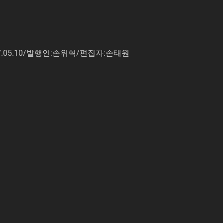
7.05.10/발행인:손위혁/편집자:손태원