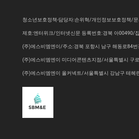
청소년보호정책-담당자:손위혁
/
개인정보보호정책
/
문
제호:엔터위크/인터넷신문 등록번호:경북 아00490/잡지등
(주)에스비엠엔이/주소:경북 포항시 남구 해동로84번길 14-3 5
(주)에스비엠엔이 미디어콘텐츠지점/서울특별시 구로구 
(주)에스비엠엔이 올커넥트/서울특별시 강남구 테헤란로7