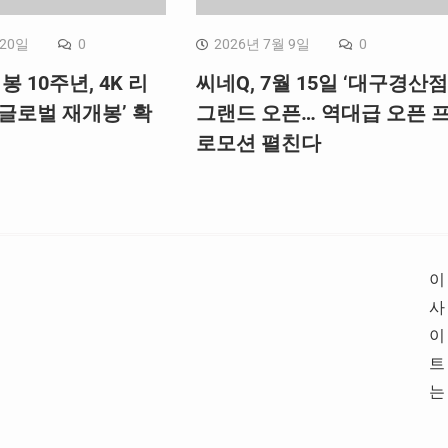
 20일
0
2026년 7월 9일
0
봉 10주년, 4K 리
씨네Q, 7월 15일 ‘대구경산점
글로벌 재개봉’ 확
그랜드 오픈… 역대급 오픈 
로모션 펼친다
이
사
이
트
는