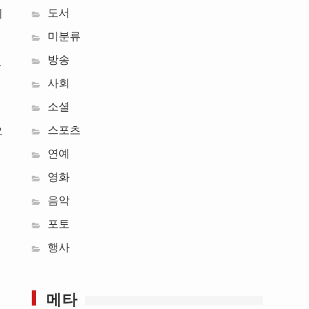
도서
이
미분류
방송
.
사회
소셜
스포츠
오
연예
영화
음악
포토
행사
메타