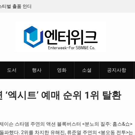
판타지 케이팝 애니메이션 ‘고스트밴드’ 8월 26일(수)
충청 청
개봉 확정, 소울 충만한 메인 포스터 & 메인 예고편 공
개
도서
행사
영화
소셜
공지사항
 ‘엑시트’ 예매 순위 1위 탈환
존슨, 제이슨 스타뎀 주연의 액션 블록버스터 <분노의 질주: 홉스&쇼>
을 돌파했다. 2위를 차지한 유해진, 류준열 주연의 <봉오동 전투>는