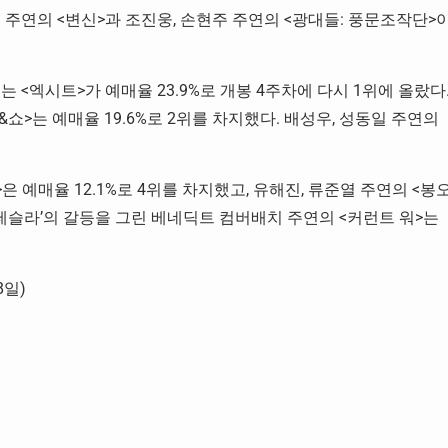
일 주연의 <변신>과 조진웅, 손현주 주연의 <광대들: 풍문조작단>
 <엑시트>가 예매율 23.9%로 개봉 4주차에 다시 1위에 올랐다
쇼>는 예매율 19.6%로 2위를 차지했다. 배성우, 성동일 주연의
 예매율 12.1%로 4위를 차지했고, 유해진, 류준열 주연의 <봉
과 ‘테슬라’의 갈등을 그린 베네딕트 컴버배치 주연의 <커런트 워>는
8일)