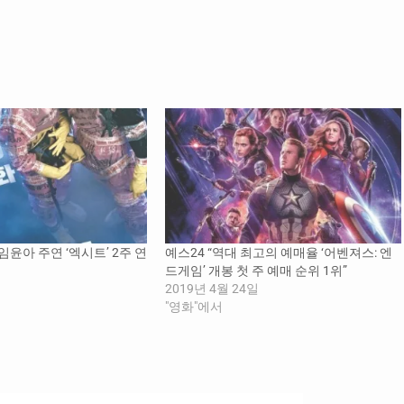
임윤아 주연 ‘엑시트’ 2주 연
예스24 “역대 최고의 예매율 ‘어벤져스: 엔
위
드게임’ 개봉 첫 주 예매 순위 1위”
2019년 4월 24일
"영화"에서