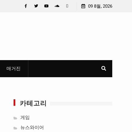
소년이 만든 U대회 홍보 영상…최종 6편 선정
09 8월, 2026
중요 메일메일 제목
들고 지운 ‘홍명보 
Facebook
Twitter
YouTube
Plus
Pinterest
혜
Google
매거진
카테고리
게임
뉴스와이어