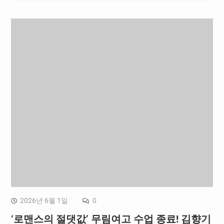
2026년 6월 1일
0
‘로맨스의 절댓값’ 무림여고 수업 종료! 김향기