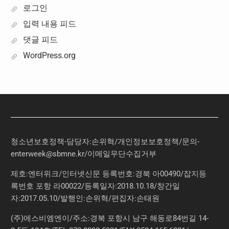
로그인
입력 내용 피드
댓글 피드
WordPress.org
청소년보호정책-담당자:손위혁
/
개인정보보호정책
/
문의
-
enterweek@sbmne.kr
/이메일무단수집거부
제호:엔터위크/인터넷신문 등록번호:경북 아00490/잡지등
록번호 포항 라00022/등록일자:2018.10.18/창간일
자:2017.05.10/발행인:손위혁/편집자:손태원
(주)에스비엠엔이/주소:경북 포항시 남구 해동로84번길 14-