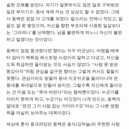
숱한 오해를 받았다. 자기가 잘못하지도 않은 일로 구박받은
일은 부지기수, 동네 계에 끼는 건 상상도 할 수 없었다. 그래
서 동백은 점점 더 고개를 숙였다. 말소리는 언제나 작았고, 말
끝도 잘 못 맺었으며, 자신을 향한 부조리에 시원한 일갈보다
는 ‘그러려니’를 선택했다. 남을 불편하게 하느니 자신이 불편
하고 말겠다는 것이었다.
동백이 점점 웅크렸다면 향미는 자꾸 어긋났다. 어렸을 때부
터 엄마가 백화점 레스토랑 사장이라 말하고 다녔고, 자신을
도둑 취급하면 들이받는 것도 서슴지 않았다. “사랑 못 받은
똥강아지”처럼 관심을 갈구한 향미는 그렇게 커서도 철들지
못했다. 관심이라도 받을까 동네 이곳저곳을 돌아다니며 온
동네를 쑥대밭으로 만들어 놨지만, 그럴수록 자신에게 돌아오
는 건 미움 또는 “죽여 버린다”라는 협박뿐이었다. 누군가를
자라지 못하게 하고, 누군가는 어깃장이 나게 만드는, 동백의
말대로 “편견 그거 사람 잡는 거더라구요”라는 그 나쁜 영향
력을 여실히 보여주는 대목이었다.
세상에 혼자 웅크려있던 동백은 용식(강하늘)의 무한한 사랑