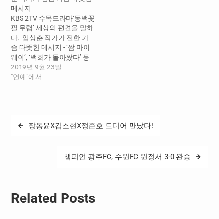
수도권은 11%까지 상승하는
담비가 남들의 약점을 잡으
메시지
등 (닐슨코리아 제공) 뜨거
면서까지 ‘십시일반으로 1억
KBS 2TV 수목드라마‘동백꽃
운 반응을 얻고 있는 가운데,
모으기’를 할 수밖에 없던 이
필 무렵’ 세상의 편견을 말하
오늘(26일) 밤 공효진의…
유가 드러났다. 동시에…
다. 임상춘 작가가 전한 가
슴 따뜻한 메시지 - ‘쌈 마이
웨이’, ‘백희가 돌아왔다’ 등
투박하지만 진짜 사람들의
2019년 9월 23일
이야기, 그들이 선사 할 가슴
"연예"에서
따뜻한 위로와 응원 장자연
기자 -- ‘백희가 돌아왔다’,
‘쌈, 마이웨이’에서 현실성 넘
치는 이야기로 시청자들의
글
장동윤X김소현X정준호 드디어 만났다!
마음을 어루만진 임상춘 작
탐
가가 이번에 ‘동백꽃 필 무
렵’을…
색
챔피언 광주FC, 수원FC 원정서 3-0 완승
Related Posts