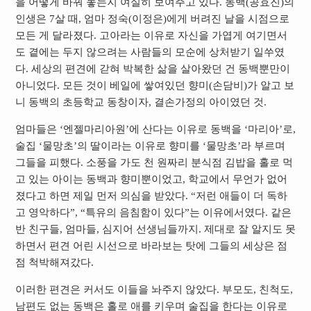
을 어떻게 바꿔 놓는지 여실히 보여주고 있다. 동백(공효진)의
인생은 7살 때, 엄마 정숙(이정은)에게 버려진 날을 시점으로
모든 게 달라졌다. 고아라는 이유로 자신을 가엽게 여기면서
도 곁에는 두지 않으려는 사람들의 모순에 상처받기 일쑤였
다. 세상의 편견에 갇혀 박복한 삶을 살아왔던 건 동백뿐만이
아니었다. 모든 것이 베일에 쌓여있던 향미(손담비)가 알고 보
니 동백의 초등학교 동창이자, 결손가정의 아이였던 것.
엄마들은 ‘엔젤마리아원’에 산다는 이유로 동백을 ‘마리아’로,
술집 ‘물망초’의 딸이라는 이유로 향미를 ‘물망초’라 부르며
그들을 피했다. 소풍을 가도 천 원짜리 분식점 김밥을 홀로 먹
고 있는 아이는 동백과 향미뿐이었고, 학교에서 무언가 없어
졌다고 하면 제일 먼저 의심을 받았다. “저런 애들이 더 독하
고 영악하다”, “특유의 음침함이 있다”는 이유에서였다. 같은
반 친구들, 엄마들, 심지어 선생님들까지. 제대로 잘 알지도 못
하면서 편견 어린 시선으로 바라보는 탓에 그들의 세상은 점
점 척박해져갔다.
이러한 편견은 커서도 이들을 놔주지 않았다. 부모도, 친척도,
남편도 없는 동백은 홀로 애를 키우며 술집을 한다는 이유로