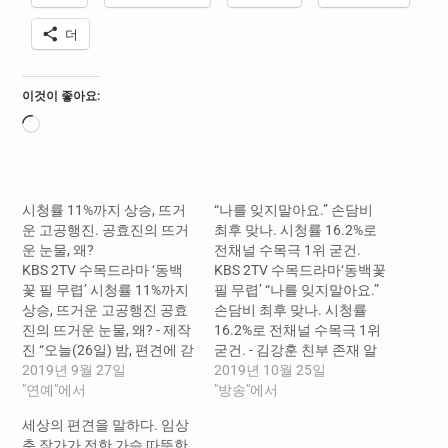
더
이것이 좋아요:
로
드
중...
시청률 11%까지 상승, 뜨거
“나를 잊지말아요.” 손담비
운 고공행진. 공효진의 뜨거
최후 맞나. 시청률 16.2%로
운 눈물, 왜?
전채널 수목극 1위 굳건.
KBS 2TV 수목드라마 ‘동백
KBS 2TV 수목드라마‘동백꽃
꽃 필 무렵’ 시청률 11%까지
필 무렵’ “나를 잊지말아요.”
상승, 뜨거운 고공행진 공효
손담비 최후 맞나. 시청률
진의 뜨거운 눈물, 왜? - 제작
16.2%로 전채널 수목극 1위
진 “오늘(26일) 밤, 편견에 갇
굳건. - 김강훈 친부 존재 알
힌 공효진을 깨울 강하늘의
2019년 9월 27일
게 된 고두심, “더는 내 자식
2019년 10월 25일
지지와 응원이 본격적으로
"연예"에서
이랑 얽히지 마라.”공효진X
"방송"에서
시작된다.” 장자연 기자 -- ‘동
강하늘 사랑 위기 봉착. 장자
세상의 편견을 말하다. 임상
백꽃 필 무렵’이 전국 10%,
연 기자 -- ‘동백꽃 필 무렵' 손
춘 작가가 전한 가슴 따뜻한