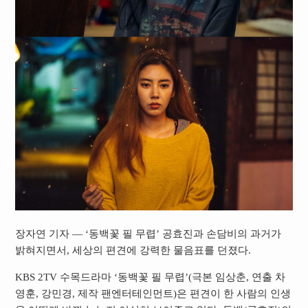
장자연 기자 — ‘동백꽃 필 무렵’ 공효진과 손담비의 과거가
밝혀지면서, 세상의 편견에 강력한 물음표를 던졌다.
KBS 2TV 수목드라마 ‘동백꽃 필 무렵’(극본 임상춘, 연출 차
영훈, 강민경, 제작 팬엔터테인먼트)은 편견이 한 사람의 인생