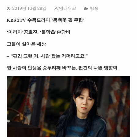
2019년 10월 28일
엔터위크
방송
KBS 2TV 수목드라마 ‘동백꽃 필 무렵’
‘마리아’공효진, ‘물망초’손담비
그들이 살아온 세상
– “편견 그런 거, 사람 잡는 거더라고요.”
한 사람의 인생을 송두리째 바꾸는, 편견의 나쁜 영향력.