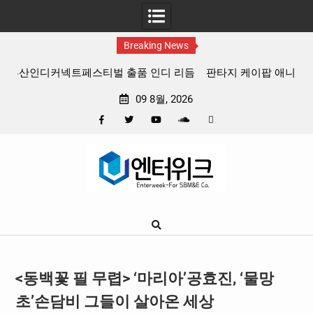
Breaking News
 리듬
판타지 케이팝 애니메이션 ‘고스트밴드’ 8월 26일(수) 개봉
확정, 소울 충만한 메인 포스터 & 메인 예고편 공개
09 8월, 2026
Facebook
Twitter
YouTube
Plus
Pinterest
Skip
Google
to
content
<동백꽃 필 무렵> ‘마리아’공효진, ‘물망
초’손담비 그들이 살아온 세상