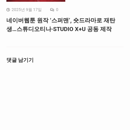
2025년 9월 17일
0
네이버웹툰 원작 ‘스퍼맨’, 숏드라마로 재탄
생…스튜디오티나·STUDIO X+U 공동 제작
댓글 남기기