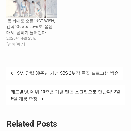
브 SMTOWN 채널 등에서 동
시에 만날 수 있다. 특히, 이
번 앨범은 선주문 수량만 80
‘폼 제대로 오른’ NCT WISH,
만 장(9월 23일 기준)을…
신곡 ‘Ode to Love’로 ‘음원
대세’ 굳히기 들어간다
2026년 4월 23일
"연예"에서
글
SM, 창립 30주년 기념 SBS 2부작 특집 프로그램 방송
탐
색
레드벨벳, 데뷔 10주년 기념 팬콘 스크린으로 만난다! 2월
5일 개봉 확정
Related Posts