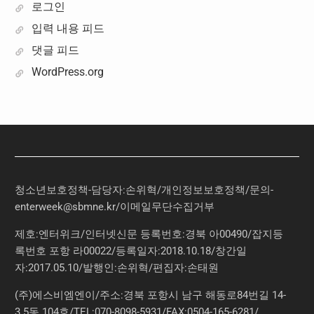
로그인
입력 내용 피드
댓글 피드
WordPress.org
청소년보호정책-담당자:손위혁
/
개인정보보호정책
/
문의
-
enterweek@sbmne.kr
/이메일무단수집거부
제호:엔터위크/인터넷신문 등록번호:경북 아00490/잡지등
록번호 포항 라00022/등록일자:2018.10.18/창간일
자:2017.05.10/발행인:손위혁/편집자:손태원
(주)에스비엠엔이/주소:경북 포항시 남구 해동로84번길 14-
3 5동 104호/TEL:070-8098-5931/FAX:0504-165-6281/