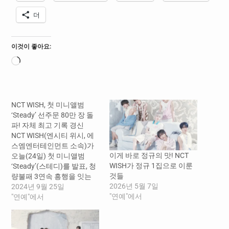
더
이것이 좋아요:
로
드
중...
NCT WISH, 첫 미니앨범
‘Steady’ 선주문 80만 장 돌
파! 자체 최고 기록 경신
NCT WISH(엔시티 위시, 에
스엠엔터테인먼트 소속)가
이게 바로 정규의 맛! NCT
오늘(24일) 첫 미니앨범
WISH가 정규 1집으로 이룬
‘Steady’(스테디)를 발표, 청
것들
량불패 3연속 흥행을 잇는
2026년 5월 7일
다. NCT WISH 첫 미니앨범
2024년 9월 25일
"연예"에서
‘Steady’는 9월 24일 오후 6
"연예"에서
시 각종 음악 사이트에서 전
곡 음원 공개되며, 타이틀 곡
‘Steady’ 뮤직비디오도 유튜