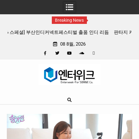
Breaking News
 리듬
판타지 케이팝 애니메이션 ‘고스트밴드’ 8월 26일(수) 개봉
확정, 소울 충만한 메인 포스터 & 메인 예고편 공개
08 8월, 2026
Facebook
Twitter
YouTube
Plus
Pinterest
Skip
Google
to
content