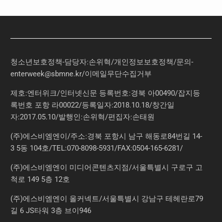
청소년보호정책-담당자:손위혁
/
개인정보보호정책
/
문의
-
enterweek@sbmne.kr
/이메일무단수집거부
제호:엔터위크/인터넷신문 등록번호:경북 아00490/잡지등
록번호 포항 라00022/등록일자:2018.10.18/창간일
자:2017.05.10/발행인:손위혁/편집자:손태원
(주)에스비엠엔이/주소:경북 포항시 남구 해동로84번길 14-
3 5동 104호/TEL:070-8098-5931/FAX:0504-165-6281/
(주)에스비엠엔이 미디어콘텐츠지점/서울특별시 구로구 고
척로 149 5층 12호
(주)에스비엠엔이 올커넥트/서울특별시 강남구 테헤란로79
길 6 JS타워 3층 브이946