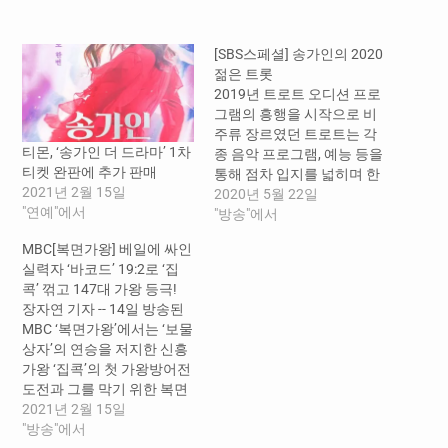
중...
[SBS스페셜] 송가인의 2020
젊은 트롯
2019년 트로트 오디션 프로
그램의 흥행을 시작으로 비
주류 장르였던 트로트는 각
티몬, ‘송가인 더 드라마’ 1차
종 음악 프로그램, 예능 등을
티켓 완판에 추가 판매
통해 점차 입지를 넓히며 한
2021년 2월 15일
국 사회에 거센 열풍을 불러
2020년 5월 22일
"연예"에서
왔다. 24일 일요일 밤 11시 5
"방송"에서
분 SBS스페셜 <송가인의
MBC[복면가왕] 베일에 싸인
2020 젊은 트롯> 에서는 최
실력자 ‘바코드’ 19:2로 ‘집
근 한국 사회에 불고 있는 트
콕’ 꺾고 147대 가왕 등극!
로트 열풍을 가수 송가인을
장자연 기자 -- 14일 방송된
통해 해석해 본다. “지니 뮤
MBC ‘복면가왕’에서는 ‘보물
직 측의 보도에…
상자’의 연승을 저지한 신흥
가왕 ‘집콕’의 첫 가왕방어전
도전과 그를 막기 위한 복면
가수 4인의 불꽃 튀는 무대
2021년 2월 15일
가 펼쳐졌다. 특히 이날 방송
"방송"에서