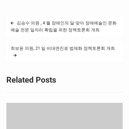
은 설 특집으로 꾸며져 풍성
한 볼거리는 물론, 모든 무대
가 가왕전을 방불케 하는 역
대급 가창력 대결이 펼쳐졌
글
김승수 의원 , 4 월 장애인의 달 맞아 장애예술인 문화
다. 이적 <같이 걸을까>, 김
탐
조한 <사랑에 빠지고 싶다>
예술 전문 일자리 확립을 위한 정책토론회 개최
를…
색
최보윤 의원, 21 일 비대면진료 법제화 정책토론회 개최
Related Posts