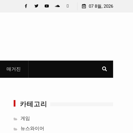
 선정
중요 메일메일 제목정준호 의원, 축구협회 슬그머니 만
07 8월, 2026
들고 지운 ‘홍명보 특례’ 홍명보에 쏟아진 20년 무한 특
Facebook
Twitter
YouTube
Plus
Pinterest
혜
Google
매거진
카테고리
게임
뉴스와이어