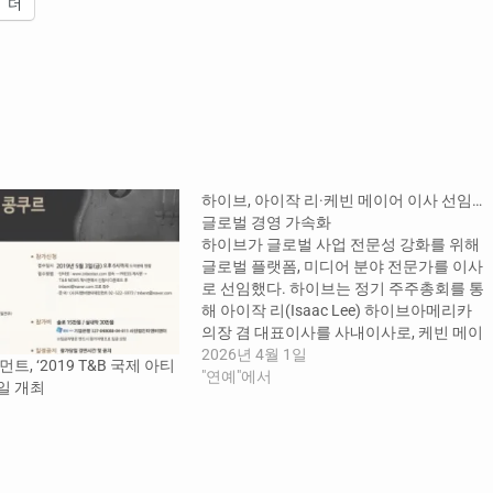
더
하이브, 아이작 리·케빈 메이어 이사 선임…
글로벌 경영 가속화
하이브가 글로벌 사업 전문성 강화를 위해
글로벌 플랫폼, 미디어 분야 전문가를 이사
로 선임했다. 하이브는 정기 주주총회를 통
해 아이작 리(Isaac Lee) 하이브아메리카
의장 겸 대표이사를 사내이사로, 케빈 메이
어(Kevin Mayer) 전 월트디즈니컴퍼니 선
2026년 4월 1일
, ‘2019 T&B 국제 아티
임 부사장을 기타비상무이사로 각각 선임
"연예"에서
8일 개최
했다고 1일 밝혔다. 아이작 리 사내이사는
현재 하이브아메리카의 의장 겸 대표이사
로서 미국 및 라틴 아메리카 비즈니스…