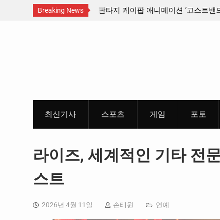
산인디커넥트페스티벌 출품 인디
판타지 케이팝 애니메이션 ‘고스트밴드’ 
Breaking News
개봉 확정, 소울 충만한 메인 포스터 &
Skip
개
to
content
최신기사
스포츠
게임
포토
라이즈, 세계적인 기타 전문
스트
2026년 4월 11일
손태원
연예