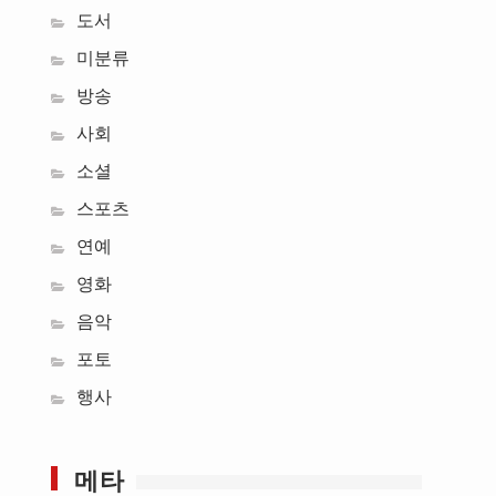
도서
미분류
방송
사회
소셜
스포츠
연예
영화
음악
포토
행사
메타