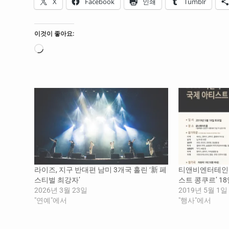
X
Facebook
인쇄
Tumblr
이것이 좋아요:
로
드
중...
라이즈, 지구 반대편 남미 3개국 홀린 ‘新 페
티앤비엔터테인먼트
스티벌 최강자’
스트 콩쿠르’ 1
2026년 3월 23일
2019년 5월 1일
"연예"에서
"행사"에서