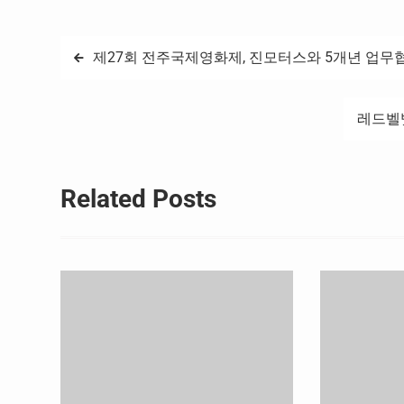
글
제27회 전주국제영화제, 진모터스와 5개년 업무
탐
레드벨벳
색
Related Posts