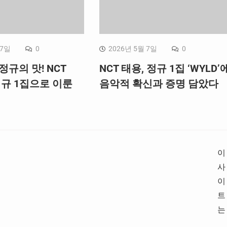
 7일
0
2026년 5월 7일
0
정규의 맛! NCT
NCT 태용, 정규 1집 ‘WYLD’
정규 1집으로 이룬
음악적 확신과 증명 담았다
이
사
이
트
는