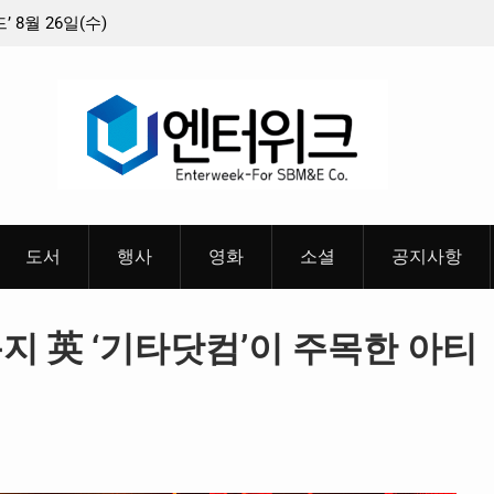
8월 26일(수)
충청 청소년이 만든 U대회 홍보 영상…최종 6편
 메인 예고편 공
도서
행사
영화
소셜
공지사항
지 英 ‘기타닷컴’이 주목한 아티