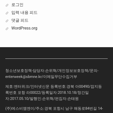
로그인
입력 내용 피드
댓글 피드
WordPress.org
청소년보호정책-담당자:손위혁
/
개인정보보호정책
/
문의
-
enterweek@sbmne.kr
/이메일무단수집거부
제호:엔터위크/인터넷신문 등록번호:경북 아00490/잡지등
록번호 포항 라00022/등록일자:2018.10.18/창간일
자:2017.05.10/발행인:손위혁/편집자:손태원
(주)에스비엠엔이/주소:경북 포항시 남구 해동로84번길 14-