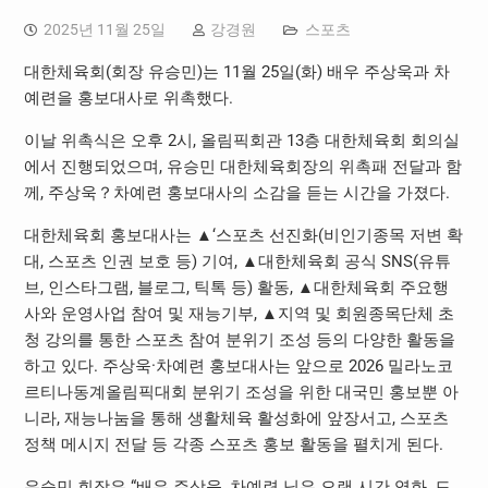
2025년 11월 25일
강경원
스포츠
대한체육회(회장 유승민)는 11월 25일(화) 배우 주상욱과 차
예련을 홍보대사로 위촉했다.
이날 위촉식은 오후 2시, 올림픽회관 13층 대한체육회 회의실
에서 진행되었으며, 유승민 대한체육회장의 위촉패 전달과 함
께, 주상욱？차예련 홍보대사의 소감을 듣는 시간을 가졌다.
대한체육회 홍보대사는 ▲‘스포츠 선진화(비인기종목 저변 확
대, 스포츠 인권 보호 등) 기여, ▲대한체육회 공식 SNS(유튜
브, 인스타그램, 블로그, 틱톡 등) 활동, ▲대한체육회 주요행
사와 운영사업 참여 및 재능기부, ▲지역 및 회원종목단체 초
청 강의를 통한 스포츠 참여 분위기 조성 등의 다양한 활동을
하고 있다. 주상욱·차예련 홍보대사는 앞으로 2026 밀라노코
르티나동계올림픽대회 분위기 조성을 위한 대국민 홍보뿐 아
니라, 재능나눔을 통해 생활체육 활성화에 앞장서고, 스포츠
정책 메시지 전달 등 각종 스포츠 홍보 활동을 펼치게 된다.
유승민 회장은 “배우 주상욱, 차예련 님은 오랜 시간 영화, 드