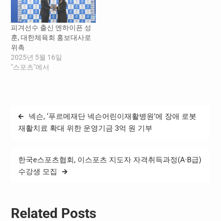
보대사는 ▲‘스포츠 선진화
(비인기종목 저변 확대, 스포
츠 인권 보호 등) 기여, ▲대
피겨선수 출신 엔하이픈 성
한체육회 공식 SNS(유튜브,
훈, 대한체육회 홍보대사로
인스타그램, 블로그, 틱톡
위촉
등) 활동, ▲대한체육회…
2025년 5월 16일
"스포츠"에서
글
넥슨, ‘푸르메재단 넥슨어린이재활병원’에 장애 로봇
탐
재활치료 확대 위한 운영기금 3억 원 기부
색
한국e스포츠협회, 이스포츠 지도자 자격취득과정(A·B급)
수강생 모집
Related Posts