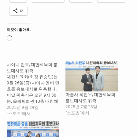
더
이것이 좋아요:
로
드
중...
샤이니 민호, 대한체육회 홍
보대사로 위촉
대한체육회(회장 유승민)는
9월 26일(금) 샤이니 멤버 민
호를 홍보대사로 위촉했다.
마술사 최현우, 대한체육회
이날 위촉식은 오전 9시 30
홍보대사로 위촉
분, 올림픽회관 13층 대한체
2025년 7월 23일
육회 회의실에서 진행되었
2025년 9월 29일
"스포츠"에서
으며, 유승민 대한체육회장
"스포츠"에서
의 위촉패 전달과 함께, 민호
홍보대사의 소감을 듣는 시
간을 가졌다. 대한체육회 홍