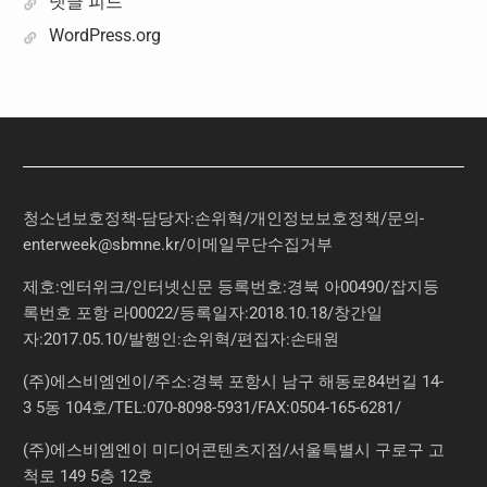
댓글 피드
WordPress.org
청소년보호정책-담당자:손위혁
/
개인정보보호정책
/
문의
-
enterweek@sbmne.kr
/이메일무단수집거부
제호:엔터위크/인터넷신문 등록번호:경북 아00490/잡지등
록번호 포항 라00022/등록일자:2018.10.18/창간일
자:2017.05.10/발행인:손위혁/편집자:손태원
(주)에스비엠엔이/주소:경북 포항시 남구 해동로84번길 14-
3 5동 104호/TEL:070-8098-5931/FAX:0504-165-6281/
(주)에스비엠엔이 미디어콘텐츠지점/서울특별시 구로구 고
척로 149 5층 12호