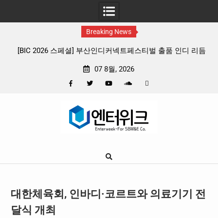
Breaking News
] 부산인디커넥트페스티벌 출품 인디 리듬
판타지 케이팝 애니메이션 ‘고스
임 4종 프리뷰
확정, 소울 충만한 메인 포
07 8월, 2026
Facebook
Twitter
YouTube
Plus
Pinterest
Skip
Google
to
content
대한체육회, 인바디·코르트와 의료기기 전
달식 개최