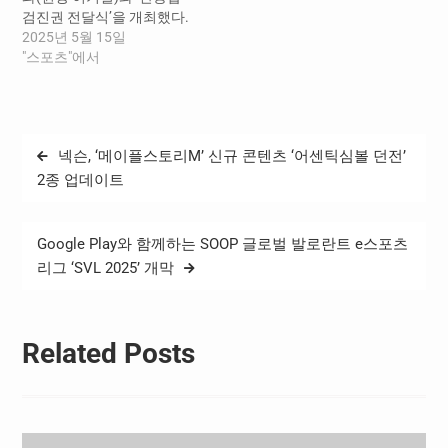
로 진행되었다. 파마리서치
2026 밀라노코르티나동계
검진권 전달식’을 개최했다.
는 다가오는 2026 밀라노코
올림픽대회 및 2026 아이치
이날 전달식은 김택수 국가
2025년 5월 15일
르티나동계올림픽대회…
나고야하계아시아경기대회
대표선수촌장, 이기일 올림
"스포츠"에서
에서 대한민국 선수단이 선
안과 원장 등 관계자가 참석
전하길 기원하며 원단조끼
한 가운데 진행되었다. 올림
(외피), PCM프리미엄…
안과는 다가오는 2026 밀라
노·코르티나동계올림픽대회
글
넥슨, ‘메이플스토리M’ 신규 콘텐츠 ‘어센틱심볼 던전’
및 2026 아이치·나고야아시
탐
아경기대회에서 대한민국
2종 업데이트
국가대표 선수단이 선전하
색
길 기원하며, 60여 가지의 정
밀검사와 눈건조 IPL을 받을
Google Play와 함께하는 SOOP 글로벌 발로란트 e스포츠
수 있는 ‘안종합검진권 검진
리그 ‘SVL 2025’ 개막
권 190매(5천만 원 상당)를…
Related Posts