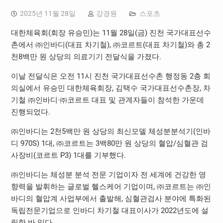
2025년 11월 28일
강경원
스포츠
대한체육회(회장 유승민)는 11월 28일(금) 진천 국가대표선수
촌에서 ㈜인바디(대표 차기철), ㈜코르트(대표 차기철)와 총 2
천8백만 원 상당의 의료기기 전달식을 가졌다.
이날 전달식은 오전 11시 진천 국가대표선수촌 행정동 2층 회
의실에서 유승민 대한체육회장, 김택수 국가대표선수촌장, 차
기철 ㈜인바디·㈜코르트 대표 및 관계자들이 참석한 가운데
진행되었다.
㈜인바디는 2천5백만 원 상당의 최신모델 체성분분석기(인바
디 970S) 1대, ㈜코르트는 3백80만 원 상당의 혈압/심혈관 검
사장비(코르트 P3) 1대를 기부했다.
㈜인바디는 체성분 분석 전문 기업이자 전 세계에 건강한 영
향력을 발휘하는 글로벌 헬스케어 기업이며, ㈜코르트는 ㈜인
바디의 혈압계 사업부에서 출발해, 심혈관검사 분야에 특화된
독립전문기업으로 인바디 차기철 대표이사가 2022년도에 설
립한 바 있다.