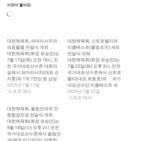
이것이 좋아요:
로
드
중...
대한체육회, 파마리서치와
대한체육회, 신트로밸리와
의료물품 전달식 개최
리쿨베스트(쿨링조끼) 세트
대한체육회(회장 유승민)는
전달식 개최
7월 17일(목) 오전 10시, 진
대한체육회(회장 유승민)는
천 국가대표선수촌 대회의
7월 22일(화) 오후 3시, 진천
실에서 파마리서치(대표 손
국가대표선수촌에서 신트로
지훈)와 1억 7천만 원 상당
밸리(대표 최동호)와 「국가
의 의료물품을 전달하는
2025년 7월 17일
대표선수단 리쿨베스트 세
「국가대표 선수단 의료물
"스포츠"에서
트 전달식」을 개최했다. 이
2025년 7월 22일
품 전달식」을 개최했다. 이
날 전달식은 김택수 국가대
"스포츠"에서
날 전달식은 김택수 국가대
표선수촌장, 최동호 신트로
대한체육회, 올림안과와 안
표선수촌장, 파마리서치 손
밸리 대표 등 관계자 10여 명
종합검진권 전달식 개최
지훈 대표 등 관계자 10여 명
이 참석한 가운데 기부 개요
대한체육회(회장 유승민)는
이 참석한 가운데 기부 개요
설명, 인사말, 물품 전달식,
5월 14일(수) 오후 2시 진천
설명, 인사말, 감사패 전달,
기념촬영 순으로 진행되었
국가대표선수촌에서 올림안
물품 전달식, 기념촬영 순으
다. 신트로밸리는 다가오는
과(원장 이기일)와 ‘안종합