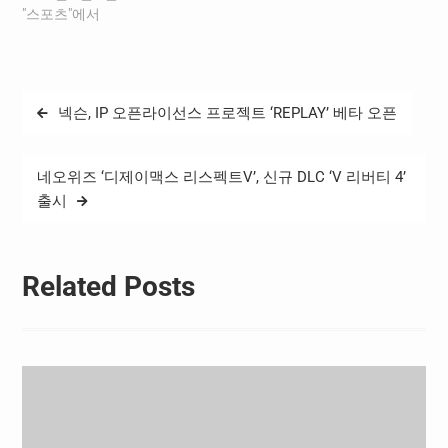
선수와 지도자로서의 풍부
"스포츠"에서
국가대표 선수들에게 가장
한 경험뿐 아니라, 현장을 중
큰 힘이 되어주는 가족을…
심으로 한 스포츠 행정 역량
을 두루 갖춘 인물이다. 앞으
로 재임 기간 동안 국가대표
글
넥슨, IP 오픈라이선스 프로젝트 ‘REPLAY’ 베타 오픈
선수촌의 안정적 운영과 함
탐
께 선수 및 지도자에 대한 지
원을 강화해 나갈 예정이다.
색
특히, 취임 이후에는…
네오위즈 ‘디제이맥스 리스펙트V’, 신규 DLC ‘V 리버티 4’
출시
Related Posts