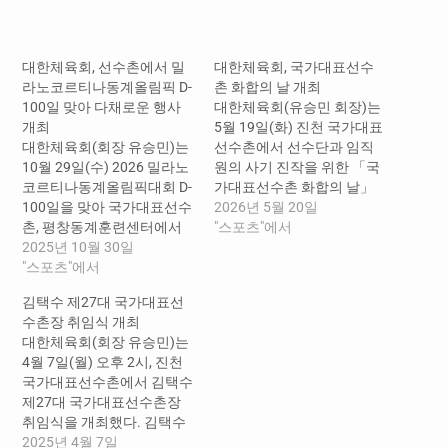
드
중...
대한체육회, 선수촌에서 밀
대한체육회, 국가대표선수
라노코르티나동계올림픽 D-
촌 화합의 날 개최
100일 맞아 다채로운 행사
대한체육회(유승민 회장)는
개최
5월 19일(화) 진천 국가대표
대한체육회(회장 유승민)는
선수촌에서 선수단과 임직
10월 29일(수) 2026 밀라노
원의 사기 진작을 위한 「국
코르티나동계올림픽대회 D-
가대표선수촌 화합의 날」
100일을 맞아 국가대표선수
행사를 개최했다. 이날 행사
2026년 5월 20일
촌, 평창동계훈련센터에서
는 오후 5시부터 8시까지 국
"스포츠"에서
다채로운 행사를 개최하며
2025년 10월 30일
가대표선수촌 내 태극광장
선수단의 사기를 진작하고
"스포츠"에서
에서 입촌 선수와 지도자, 직
동계올림픽 분위기를 조성
원 등 약 700명이 자유롭게
김택수 제27대 국가대표선
했다. □ 국가대표선수촌, 국
참여한 가운데 열렸다. 장기
수촌장 취임식 개최
가대표 가족 초청 행사로 뜻
간 훈련으로 지친 국가대표
대한체육회(회장 유승민)는
깊은 시간 가져 29일(수) 진
선수들에게 치킨과 치즈볼,
4월 7일(월) 오후 2시, 진천
천 국가대표선수촌에서 ‘동
웨지감자, 떡볶이 등 다양한
국가대표선수촌에서 김택수
계종목 국가대표 가족초청
식음료를 제공하며 심리적
제27대 국가대표선수촌장
행사’가 개최되었다. 이번 행
안정과…
취임식을 개최했다. 김택수
사는 올림픽을 100일 앞두
신임 선수촌장은 국가대표
2025년 4월 7일
고 마지막 담금질에 돌입한