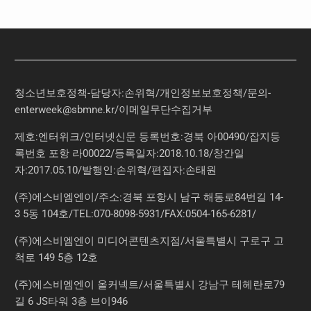
청소년보호정책-담당자:손위혁
/
개인정보보호정책
/
문의
-
enterweek@sbmne.kr
/이메일무단수집거부
제호:엔터위크/인터넷신문 등록번호:경북 아00490/잡지등
록번호 포항 라00022/등록일자:2018.10.18/창간일
자:2017.05.10/발행인:손위혁/편집자:손태원
(주)에스비엠엔이/주소:경북 포항시 남구 해동로84번길 14-
3 5동 104호/TEL:070-8098-5931/FAX:0504-165-6281/
(주)에스비엠엔이 미디어콘텐츠지점/서울특별시 구로구 고
척로 149 5층 12호
(주)에스비엠엔이 올커넥트/서울특별시 강남구 테헤란로79
길 6 JS타워 3층 브이946