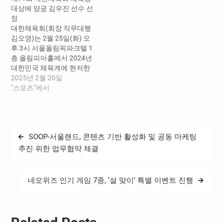
부문 18개 분야 시상 올 한해
식」을 개최했다. 대한체육
대상에 양궁 김우진 선수 선
우리나라 최고의 게임을 가
회 체육상(이하 체육상) 시
정
리는 ‘2018 대한민국 게임대
상에는 경기, 지도, 심판, 생
대한체육회(회장 직무대행
상’(문화체육관광부, 전자신
활체육, 학교체육, 공로, 연
김오영)는 2월 25일(화) 오
문, 스포츠조선 공동주최) 시
구, 스포츠가치 총 8개 부문
후 3시 서울올림픽파크텔 1
상식이 14일 오후 5시 부산
에서 93명, 5개 단체가 선정
층 올림피아홀에서 2024년
신세계백화점 센텀시티점
됐다. 영예의 체육대상은
대한민국 체육계에 현저한
문화홀에서 개최됐다. 이
2025년 파리세계배드민턴
공을 세워 체육 발전 및 진흥
2025년 2월 20일
번…
선수권대회…
에 크게 기여한 체육인에게
"스포츠"에서
수여하는 ‘제71회 대한체육
회 체육상 시상식’을 개최한
다. 대한체육회 체육상 수상
자에는 경기, 지도, 심판, 생
글
SOOP-서울랜드, 콘텐츠 기반 활성화 및 공동 마케팅
활체육, 학교체육, 공로, 연
탐
구, 스포츠가치 총 8개 부문
추진 위한 업무협약 체결
에서 71명, 1개 단체가 선정
색
되었다. 영예의 체육대상은
2024…
네오위즈 인기 게임 7종, ‘설 맞이’ 특별 이벤트 진행