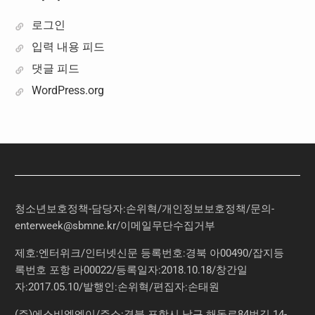
로그인
입력 내용 피드
댓글 피드
WordPress.org
청소년보호정책-담당자:손위혁
/
개인정보보호정책
/
문의
-
enterweek@sbmne.kr
/이메일무단수집거부
제호:엔터위크/인터넷신문 등록번호:경북 아00490/잡지등
록번호 포항 라00022/등록일자:2018.10.18/창간일
자:2017.05.10/발행인:손위혁/편집자:손태원
(주)에스비엠엔이/주소:경북 포항시 남구 해동로84번길 14-