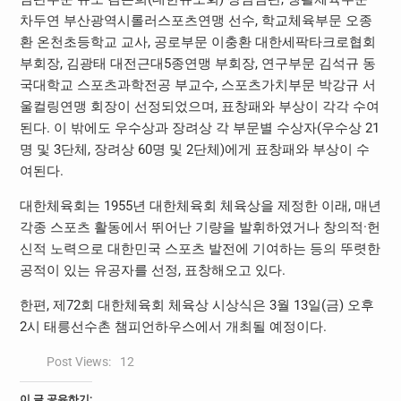
차두연 부산광역시롤러스포츠연맹 선수, 학교체육부문 오종
환 온천초등학교 교사, 공로부문 이충환 대한세팍타크로협회
부회장, 김광태 대전근대5종연맹 부회장, 연구부문 김석규 동
국대학교 스포츠과학전공 부교수, 스포츠가치부문 박강규 서
울컬링연맹 회장이 선정되었으며, 표창패와 부상이 각각 수여
된다. 이 밖에도 우수상과 장려상 각 부문별 수상자(우수상 21
명 및 3단체, 장려상 60명 및 2단체)에게 표창패와 부상이 수
여된다.
대한체육회는 1955년 대한체육회 체육상을 제정한 이래, 매년
각종 스포츠 활동에서 뛰어난 기량을 발휘하였거나 창의적·헌
신적 노력으로 대한민국 스포츠 발전에 기여하는 등의 뚜렷한
공적이 있는 유공자를 선정, 표창해오고 있다.
한편, 제72회 대한체육회 체육상 시상식은 3월 13일(금) 오후
2시 태릉선수촌 챔피언하우스에서 개최될 예정이다.
Post Views:
12
이 글 공유하기: