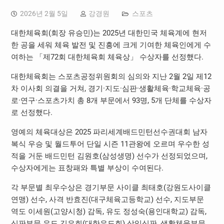
2026년 2월 5일
강경원
스포츠
대한체육회(회장 유승민)는 2025년 대한민국 체육계에 현저
한 공을 세워 체육 발전 및 진흥에 크게 기여한 체육인에게 수
여하는 「제72회 대한체육회 체육상」 수상자를 선정했다.
대한체육회는 스포츠공정위원회의 심의와 지난 2월 2일 제12
차 이사회 의결을 거쳐, 경기·지도·심판·생활체육·학교체육·공
로·연구·스포츠가치 총 8개 부문에서 93명, 5개 단체를 수상자
로 선정했다.
영예의 체육대상은 2025 파리세계배드민턴선수권대회 남자
복식 우승 및 월드투어 단일 시즌 11관왕에 오르며 우수한 성
적을 거둔 배드민턴 김원호(삼성생명) 선수가 선정되었으며,
수상자에게는 표창패와 특별 부상이 수여된다.
각 부문별 최우수상은 경기부문 사이클 최태호(강원도사이클
연맹) 선수, 사격 반효진(대구체육고등학교) 선수, 지도부문
역도 이세원(고양시청) 감독, 유도 정성숙(용인대학교) 감독,
심판부문 유도 김은희(대한유도회) 상임심판, 생활체육부문