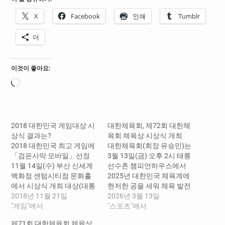
X
Facebook
인쇄
Tumblr
더
이것이 좋아요:
로
드
중...
2018 대한민국 게임대상 시
대한체육회, 제72회 대한체
상식 결과는?
육회 체육상 시상식 개최
2018 대한민국 최고 게임에
대한체육회(회장 유승민)는
「검은사막 모바일」선정
3월 13일(금) 오후 2시 태릉
11월 14일(수) 부산 신세계
선수촌 챔피언하우스에서
백화점 센텀시티점 문화홀
2025년 대한민국 체육계에
에서 시상식 개최 대상(대통
현저한 공을 세워 체육 발전
령상)「검은사막 모바일」,
2018년 11월 21일
및 진흥에 크게 기여한 체육
2026년 3월 13일
최우수상(국무총리상) 「 야
"게임"에서
인에게 수여하는 「제72회
"스포츠"에서
생의 땅 : 듀랑고 」등 13개
대한체육회 체육상 시상
제71회 대한체육회 체육상