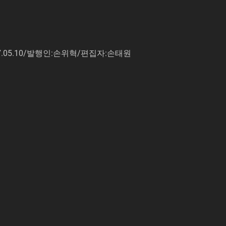
7.05.10/발행인:손위혁/편집자:손태원