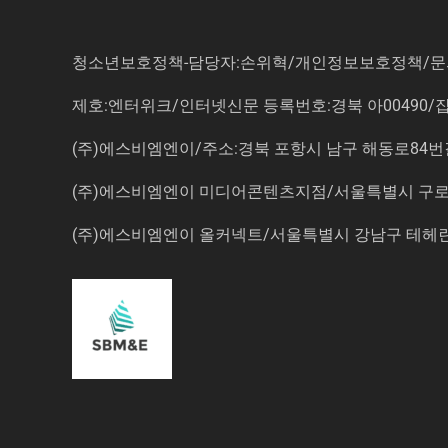
청소년보호정책-담당자:손위혁
/
개인정보보호정책
/
문
제호:엔터위크/인터넷신문 등록번호:경북 아00490/잡지등
(주)에스비엠엔이/주소:경북 포항시 남구 해동로84번길 14-3 5
(주)에스비엠엔이 미디어콘텐츠지점/서울특별시 구로구 
(주)에스비엠엔이 올커넥트/서울특별시 강남구 테헤란로7