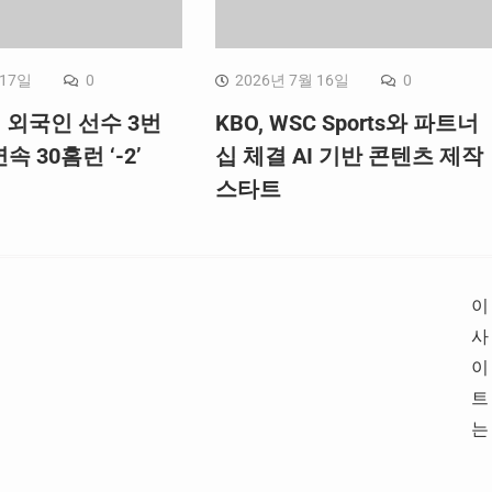
 17일
0
2026년 7월 16일
0
, 외국인 선수 3번
KBO, WSC Sports와 파트너
속 30홈런 ‘-2’
십 체결 AI 기반 콘텐츠 제작
스타트
이
사
이
트
는