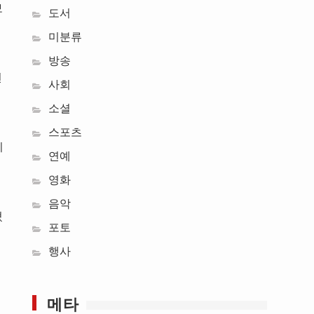
보
도서
미분류
방송
전
사회
소셜
스포츠
이
연예
영화
음악
혔
포토
행사
메타