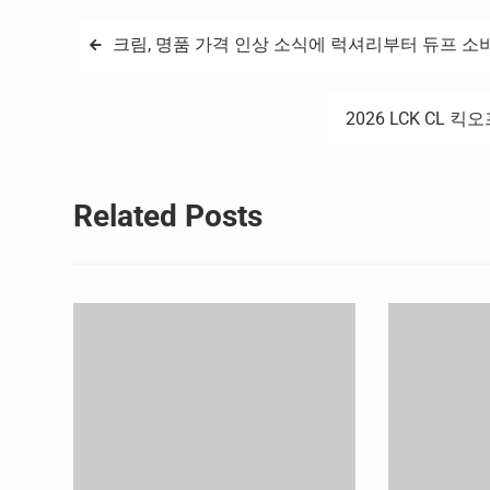
림픽에 참가하는 선수, 지도자 등 참가자가
형 지원을…
사전 승인을 받은 경우에…
글
크림, 명품 가격 인상 소식에 럭셔리부터 듀프 소
탐
2026 LCK CL 킥
색
Related Posts