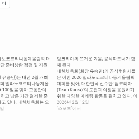
더
라노코르티나동계올림픽 D-
팀코리아의 뜨거운 겨울, 공식파트너가 함
수단 준비상황 점검 및 지원
께 뛴다
대한체육회(회장 유승민)의 공식후원사들
 유승민)는 내년 2월 개최
은 이번 2026 밀라노코르티나동계올림픽
제25회 밀라노코르티나동계올
대회를 맞아, 대한민국 선수단 ‘팀코리아
D-100일을 맞아 그동안의
(Team Korea)’의 도전과 여정을 응원하기
하고 남은 기간 철저한 준
위한 다양한 마케팅 활동을 펼치고 있다. 이
하고 있다. 대한체육회는 오
번 활동은 대한체육회와 공식 후원 협약을
2026년 2월 12일
 22일까지 총 17일간 열리는
9일
체결한 기업들이 공식파트너 자격으로 추
"스포츠"에서
계올림픽에 빙상, 스키,
진하는 올림픽 마케팅으로, 팀코리아의 가
, 컬링, 바이애슬론, 루지
치와 올림픽의 감동을 국민과 공유하기 위
 명의 대한민국 선수단을 파
해 각자의 전문성과 자산을 바탕으로 전개
대회 전·중 기간 동안 맞춤
하고 있다. 국제올림픽위원회(IOC)의 공식