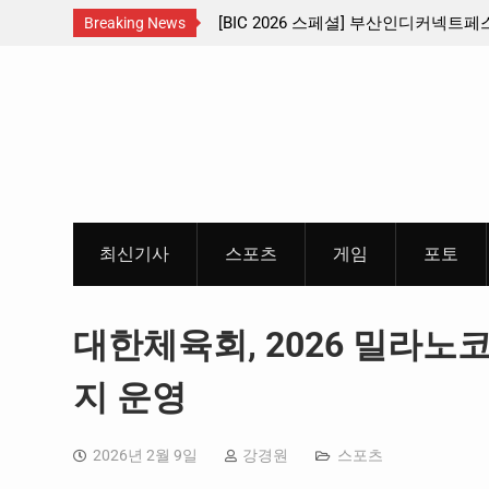
서남부 교통
[BIC 2026 스페셜] 부산인디커넥트페스티벌 출품 인디
Breaking News
리듬게임 4종 프리뷰
Skip
to
content
최신기사
스포츠
게임
포토
대한체육회, 2026 밀라
지 운영
2026년 2월 9일
강경원
스포츠