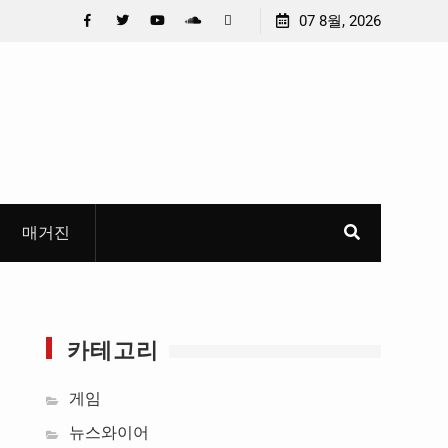
청소년이 만든 U대회 홍보 영상…최종 6편 선정
07 8월, 2026
중요 메일메일 제
들고 지운 ‘홍명보
Facebook
Twitter
YouTube
Plus
Pinterest
혜
Google
매거진
카테고리
게임
뉴스와이어