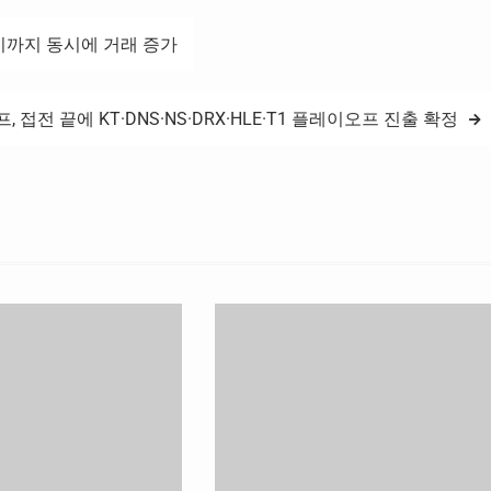
파트너(Worldwide Partner)인 삼성전자
는…
비까지 동시에 거래 증가
오프, 접전 끝에 KT·DNS·NS·DRX·HLE·T1 플레이오프 진출 확정