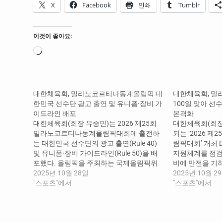
X
Facebook
인쇄
Tumblr
이것이 좋아요:
로
드
중...
대한체육회, 밀라노코르티나동계올림픽 대
대한체육회, 밀
한민국 선수단 광고 출연 및 유니폼·장비 가
100일 맞아 선
이드라인 배포
본격화
대한체육회(회장 유승민)는 2026 제25회
대한체육회(회장
밀라노코르티나동계올림픽대회에 출전하
되는 ‘2026 
는 대한민국 선수단의 광고 출연(Rule 40)
림픽대회’ 개최 
및 유니폼·장비 가이드라인(Rule 50)을 배
지원체계를 점검
포했다. 올림픽을 주최하는 국제올림픽위
비에 만전을 기
원회(IOC)는 올림픽 정신을 준수하는 범위
2025년 10월 28일
는 2월 6일부터
2025년 10월 2
내에서 IOC 및 국가올림픽위원회(NOC)의
"스포츠"에서
밀라노코르티나동
"스포츠"에서
마케팅 프로그램의 가치를 보호함과 더불
봅슬레이스켈레톤
어 선수 개인의 권리를 보장해야 할 필요성
등 6종목 70여
을 인식했다. 이에 밀라노코르티나동계올
견할 예정이며, 