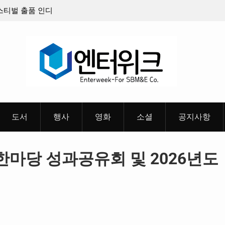
이팝 애니메이션 ‘고스트밴드’ 8월 26일(수)
충청 청소년이 만든
정, 소울 충만한 메인 포스터 & 메인 예고편 공
도서
행사
영화
소셜
공지사항
마당 성과공유회 및 2026년도