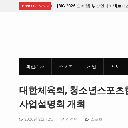
[BIC 2026 스페셜] 부산인디커넥트페스티벌 출품 인디
판타지 케
Breaking News
리듬게임 4종 프리뷰
개봉 확
Skip
개
to
content
최신기사
스포츠
게임
포토
대한체육회, 청소년스포츠한
사업설명회 개최
2026년 2월 12일
강경원
스포츠