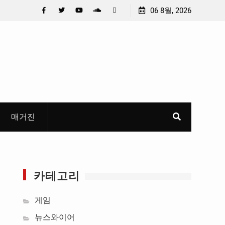
 U대회 홍보 영상…최종 6편 선정
중요 메일메일 제목정준호 의
06 8월, 2026
들고 지운 ‘홍명보 특례’ 홍명
Facebook
Twitter
YouTube
Plus
Pinterest
혜
Google
매거진
카테고리
게임
뉴스와이어