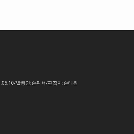
7.05.10/발행인:손위혁/편집자:손태원