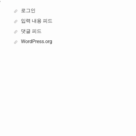
홈
로그인
입력 내용 피드
댓글 피드
WordPress.org