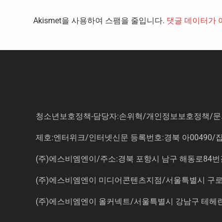
Akismet을 사용하여 스팸을 줄입니다.
댓글 데이터가 
청소년보호정책-담당자:손위혁
/
개인정보보호정책
/
문
제호:엔터위크/인터넷신문 등록번호:경북 아00490/잡지등
(주)에스비엠엔이/주소:경북 포항시 남구 해동로84번길 14-3 5
(주)에스비엠엔이 미디어콘텐츠지점/서울특별시 구로구 
(주)에스비엠엔이 올커넥트/서울특별시 강남구 테헤란로7