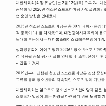
대한체육회(회장 유승민)는 2월 12일(목) 오후 2시
공유회 및 2026년 청소년스포츠한마당 사업설명회」를
업 운영 방향을 안내했다.
2025년 청소년스포츠한마당은 총 30개 대회가 운
격 종목이 1위를 차지했으며, 대전광역시체육회의 유도 
목대회 부문에서는 대한봅슬레이스켈레톤연맹이 1위, 
성과공유회에 이어 진행된 2026년 청소년스포츠한마당
경·적용될 공모 평가지표를 안내했다. 또한, 선정 이
시간을 가졌다.
2019년부터 진행된 청소년스포츠한마당은 경쟁 중심이
교류를 통해 청소년들의 지속적인 스포츠 참여 기반을 
대한체육회는 앞으로도 청소년스포츠한마당과 같은 청소
스포츠가 일상이 되는 환경을 마련하기 위해 노력할 계