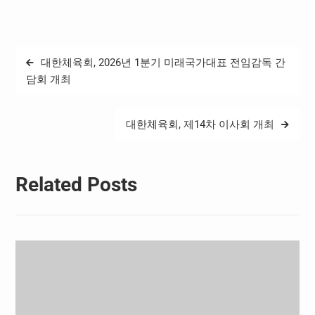
다. 이번 행사는 국가대표 선
수들이 훈련하는 공간을 지
역사회에 개방함으로써 국
민과의 접점을 확대하고, 어
글
대한체육회, 2026년 1분기 미래국가대표 전임감독 간
린이들에게 스포츠를 보다
탐
친근하게 경험할 수 있는 기
담회 개최
회를 제공하고자 마련됐다.
색
□ 진천 국가대표선수촌 개
방…국가대표선수 포토존, 주
대한체육회, 제14차 이사회 개최
요 훈련시설…
Related Posts