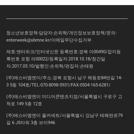
청소년보호정책-담당자:손위혁
/
개인정보보호정책
/
문의
-
enterweek@sbmne.kr
/이메일무단수집거부
제호:엔터위크/인터넷신문 등록번호:경북 아00490/잡지등
록번호 포항 라00022/등록일자:2018.10.18/창간일
자:2017.05.10/발행인:손위혁/편집자:손태원
(주)에스비엠엔이/주소:경북 포항시 남구 해동로84번길 14-
3 5동 104호/TEL:070-8098-5931/FAX:0504-165-6281/
(주)에스비엠엔이 미디어콘텐츠지점/서울특별시 구로구 고
척로 149 5층 12호
(주)에스비엠엔이 올커넥트/서울특별시 강남구 테헤란로79
길 6 JS타워 3층 브이946