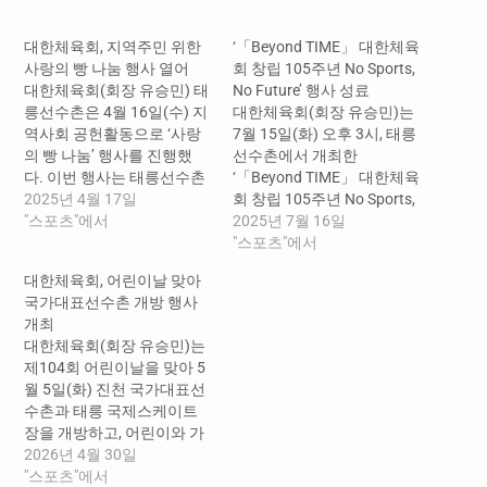
중...
대한체육회, 지역주민 위한
‘「Beyond TIME」 대한체육
사랑의 빵 나눔 행사 열어
회 창립 105주년 No Sports,
대한체육회(회장 유승민) 태
No Future’ 행사 성료
릉선수촌은 4월 16일(수) 지
대한체육회(회장 유승민)는
역사회 공헌활동으로 ‘사랑
7월 15일(화) 오후 3시, 태릉
의 빵 나눔’ 행사를 진행했
선수촌에서 개최한
다. 이번 행사는 태릉선수촌
‘「Beyond TIME」 대한체육
제과기능장, 직원들이 함께
2025년 4월 17일
회 창립 105주년 No Sports,
만든 건강하고 영양 가득한
"스포츠"에서
No Future’ 행사를 성황리에
2025년 7월 16일
빵을 서울시 노원구에 소재
마무리했다. 이번 행사는 한
"스포츠"에서
한 복지시설의 아동 및 청소
국 체육이 걸어온 발자취를
대한체육회, 어린이날 맞아
년들에게 전달하는 자리로,
돌아보고 미래로 나아가기
국가대표선수촌 개방 행사
올해로 2회째를 맞았다. 오
위한 대한체육회의 비전을
개최
늘 전달한 빵은 국가대표선
국민과 함께 공유하는 자리
대한체육회(회장 유승민)는
수촌 식당에서 가장 인기 있
로 거듭났다. 1부 공식행사
제104회 어린이날을 맞아 5
는 음식 중 하나로, 이를 지역
에서 유승민 회장은 공정, 혁
월 5일(화) 진천 국가대표선
사회 아이들에게 제공함으
신, 실천, 상생을 핵심가치로,
수촌과 태릉 국제스케이트
로써…
‘책임 있는 변화로 다시…
장을 개방하고, 어린이와 가
족이 함께 참여할 수 있는 체
2026년 4월 30일
험형 스포츠 행사를 운영한
"스포츠"에서