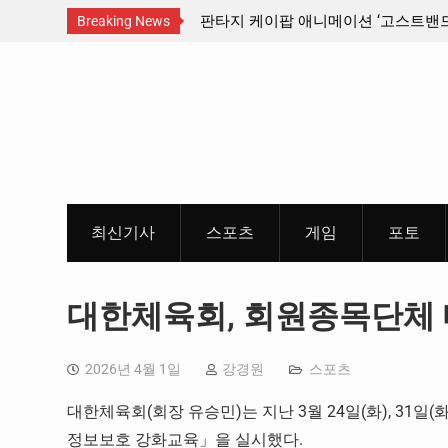
스티벌 출품 인디
판타지 케이팝 애니메이션 ‘고스트밴드’ 8월 26일(
Breaking News
개봉 확정, 소울 충만한 메인 포스터 & 메인 예고편
Skip
개
to
content
최신기사
스포츠
게임
포토
대한체육회, 회원종목단체 
2026년 4월 1일
강경원
스포츠
대한체육회(회장 유승민)는 지난 3월 24일(화), 31
정보보호 강화교육」을 실시했다.