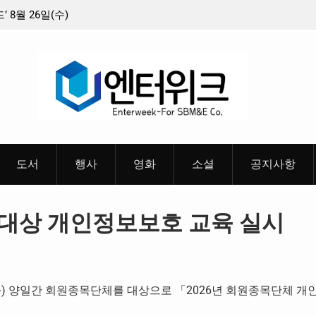
수)
충청 청소년이 만든 U대회 홍보 영상…최종 6편 선정
중
 공
들
혜
도서
행사
영화
소셜
공지사항
대상 개인정보보호 교육 실시
일(화) 양일간 회원종목단체를 대상으로 「2026년 회원종목단체 개