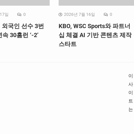
 17일
0
2026년 7월 16일
0
, 외국인 선수 3번
KBO, WSC Sports와 파트너
속 30홈런 ‘-2’
십 체결 AI 기반 콘텐츠 제작
스타트
이
사
이
트
는