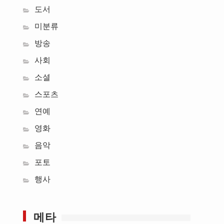
도서
미분류
방송
사회
소셜
스포츠
연예
영화
음악
포토
행사
메타