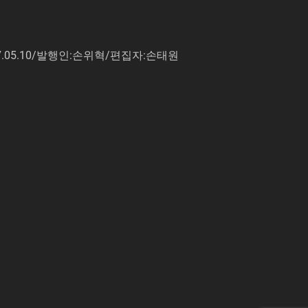
7.05.10/발행인:손위혁/편집자:손태원