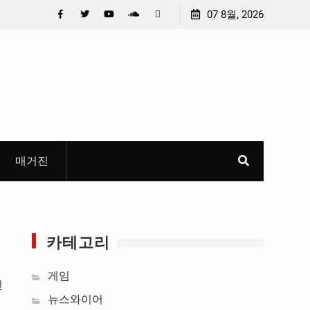
요 메일메일 제목정준호 의원, 축구협회 슬그머니 만
07 8월, 2026
안호영 의원 ,
고 지운 ‘홍명보 특례’ 홍명보에 쏟아진 20년 무한 특
건설계획에 모
Facebook
Twitter
YouTube
Plus
Pinterest
Google
매거진
카테고리
게임
인
뉴스와이어