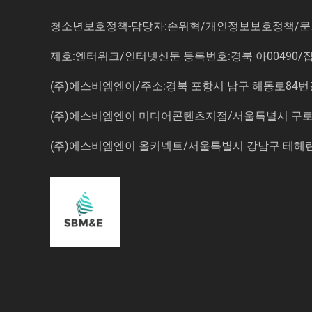
청소년보호정책-담당자:손위혁
/
개인정보보호정책
/
문
제호:엔터위크/인터넷신문 등록번호:경북 아00490/잡지등
(주)에스비엠엔이/주소:경북 포항시 남구 해동로84번길 14-3 5
(주)에스비엠엔이 미디어콘텐츠지점/서울특별시 구로구 
(주)에스비엠엔이 올커넥트/서울특별시 강남구 테헤란로7