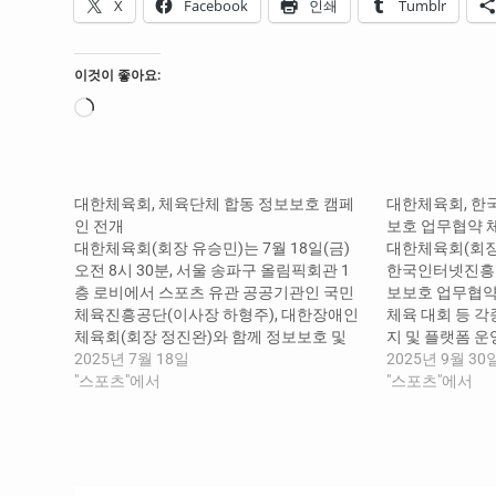
X
Facebook
인쇄
Tumblr
이것이 좋아요:
로
드
중...
대한체육회, 체육단체 합동 정보보호 캠페
대한체육회, 
인 전개
보호 업무협약 
대한체육회(회장 유승민)는 7월 18일(금)
대한체육회(회장 
오전 8시 30분, 서울 송파구 올림픽회관 1
한국인터넷진흥원
층 로비에서 스포츠 유관 공공기관인 국민
보보호 업무협약
체육진흥공단(이사장 하형주), 대한장애인
체육 대회 등 각
체육회(회장 정진완)와 함께 정보보호 및
지 및 플랫폼 운
개인정보 보호 캠페인을 진행했다. 이번 캠
2025년 7월 18일
개인정보 유·노
2025년 9월 30
페인은 체육 분야 전반의 정보보안 인식 제
"스포츠"에서
안심하고 체육 
"스포츠"에서
고를 위해 기관장이 직접 주도하여 의미를
을 조성하기 위
더했으며, 유승민 대한체육회장, 하형주 국
은 오후 5시 올
민체육진흥공단 이사장, 이희룡 대한장애
대회의실에서 
인체육회 사무총장이 참여하여 “함께…