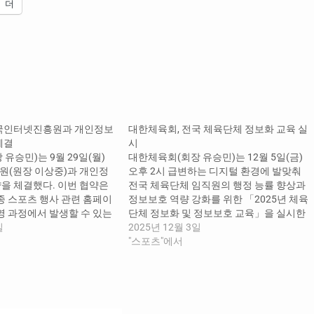
더
한국인터넷진흥원과 개인정보
대한체육회, 전국 체육단체 정보화 교육 실
체결
시
유승민)는 9월 29일(월)
대한체육회(회장 유승민)는 12월 5일(금)
(원장 이상중)과 개인정
오후 2시 급변하는 디지털 환경에 발맞춰
을 체결했다. 이번 협약은
전국 체육단체 임직원의 행정 능률 향상과
종 스포츠 행사 관련 홈페이
정보보호 역량 강화를 위한 「2025년 체육
영 과정에서 발생할 수 있는
단체 정보화 및 정보보호 교육」을 실시한
출 사고를 예방하고, 국민이
일
다. 이번 교육은 생성형 AI의 업무 활용과 날
2025년 12월 3일
활동에 참여할 수 있는 환경
로 지능화되는 보안 위협에 대비한 개인정
"스포츠"에서
해 마련되었다. 이날 협약식
보보호의 중요성을 알리고, 일선 체육 현장
림픽회관 13층 대한체육회
의 실무 역량을 강화하기 위해 마련되었다.
김나미…
교육…