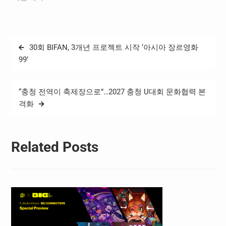
글
30회 BIFAN, 3개년 프로젝트 시작 ‘아시아 장르영화
탐
99’
색
“충청 전역이 축제장으로”…2027 충청 U대회 문화협력 본
격화
Related Posts