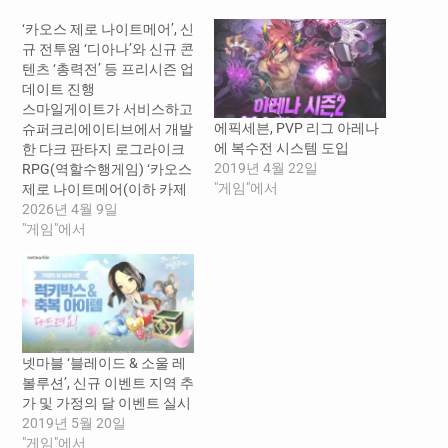
‘카오스 제로 나이트메어’, 신
규 전투원 ‘디아나’와 신규 콘
텐츠 ‘총력전’ 등 프리시즌 업
데이트 진행
스마일게이트가 서비스하고
에픽세븐, PVP 리그 아레나
슈퍼크리에이티브에서 개발
에 복수전 시스템 도입
한 다크 판타지 로그라이크
2019년 4월 22일
RPG(역할수행게임) ‘카오스
"게임"에서
제로 나이트메어(이하 카제
나)’가 신규 전투원 ‘디아
2026년 4월 9일
나’를 선보이고 신규 콘텐츠
"게임"에서
‘총력전’을 포함한 프리시즌
업데이트를 진행했다고 9일
(목) 밝혔다. 디아나는 ‘열정’
속성의 ‘헌터’ 클래스 전투원
으로 끊임없이 적을 압박해
피해를 누적시키는 데 특화
넷마블 ‘블레이드 & 소울 레
되어 있다. 디아나는 보유한
볼루션’, 신규 이벤트 지역 추
카드를 버리고 ‘공명’과 ‘안
가 및 가정의 달 이벤트 실시
식’ 효과를 활성화시킬 수 있
2019년 5월 20일
는데 공명은…
"게임"에서