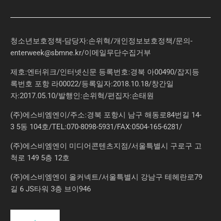
청소년보호정책-담당자:손위혁
/
개인정보보호정책
/
문의
-
enterweek@sbmne.kr
/이메일무단수집거부
제호:엔터위크/인터넷신문 등록번호:경북 아00490/잡지등
록번호 포항 라00022/등록일자:2018.10.18/창간일
자:2017.05.10/발행인:손위혁/편집자:손태원
(주)에스비엠엔이/주소:경북 포항시 남구 해동로84번길 14-
3 5동 104호/TEL:070-8098-5931/FAX:0504-165-6281/
(주)에스비엠엔이 미디어콘텐츠지점/서울특별시 구로구 고
척로 149 5층 12호
(주)에스비엠엔이 올커넥트/서울특별시 강남구 테헤란로79
길 6 JS타워 3층 브이946