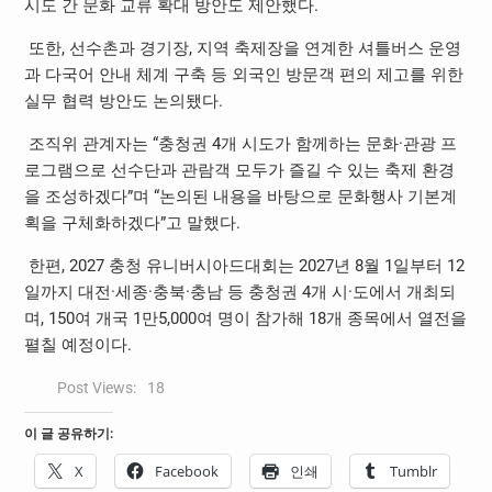
시도 간 문화 교류 확대 방안도 제안했다
.
또한
,
선수촌과 경기장
,
지역 축제장을 연계한 셔틀버스 운영
과 다국어 안내 체계 구축 등 외국인 방문객 편의 제고를 위한
실무 협력 방안도 논의됐다
.
조직위 관계자는
“
충청권
4
개 시도가 함께하는 문화
·
관광 프
로그램으로 선수단과 관람객 모두가 즐길 수 있는 축제 환경
을 조성하겠다
”
며
“
논의된 내용을 바탕으로 문화행사 기본계
획을 구체화하겠다
”
고 말했다
.
한편
, 2027
충청 유니버시아드대회는
2027
년
8
월
1
일부터
12
일까지 대전
·
세종
·
충북
·
충남 등 충청권
4
개 시
·
도에서 개최되
며
, 150
여 개국
1
만
5,000
여 명이 참가해
18
개 종목에서 열전을
펼칠 예정이다
.
Post Views:
18
이 글 공유하기:
X
Facebook
인쇄
Tumblr