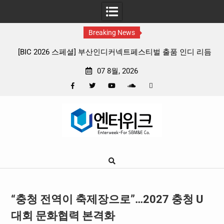
Breaking News
 부산인디커넥트페스티벌 출품 인디 리듬
판타지 케이팝 애니메이션 ‘고스트
 4종 프리뷰
확정, 소울 충만한 메인 포스
07 8월, 2026
Facebook
Twitter
YouTube
Plus
Pinterest
Skip
Google
to
content
“충청 전역이 축제장으로”…2027 충청 U
대회 문화협력 본격화