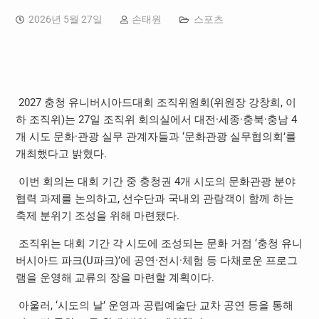
2026년 5월 27일
손태원
스포츠
2027
충청 유니버시아드대회 조직위원회
(
위원장 강창희
,
이
하 조직위
)
는
27
일 조직위 회의실에서 대전
·
세종
·
충북
·
충남
4
개 시도 문화
·
관광 실무 관계자들과
‘
문화관광 실무협의회
’
를
개최했다고 밝혔다
.
이번 회의는 대회 기간 중 충청권
4
개 시도의 문화관광 분야
협력 과제를 논의하고
,
선수단과 국내외 관람객이 함께 하는
축제 분위기 조성을 위해 마련됐다
.
조직위는 대회 기간 각 시도에 조성되는 문화 거점
‘
충청 유니
버시아드 파크
(U
파크
)’
에 공연
·
전시
·
체험 등 다채로운 프로그
램을 운영해 교류의 장을 마련할 계획이다
.
아울러
, ‘
시도의 날
’
운영과 공립예술단 교차 공연 등을 통해