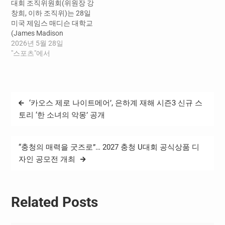
대회 조직위원회(위원장 강
가치를 남기는 유·무형의 유
관계자가 참석한 가운데, 테
창희, 이하 조직위)는 28일
산을 의미한다. 이날 회의
니스 종목 경기장 조성과 경
미국 제임스 매디슨 대학교
에는 이창섭 부위원장과 전
기운영 방안을 논의하였다.
(James Madison
문위원 등 20여 명이 참석해
조직위는 이번 회의에서 충
University, 이하 JMU) 학생
2026년 5월 28일
주요 유산 프로그램 추진 상
남국제테니스장 건립 현황
들을 국제대학생 서포터
"스포츠"에서
황을 점검하고, 실효성 있
과 경기장 운영 준비 상황을
즈 ‘글로벌 유니크루’로 위촉
는…
점검하는 한편, 경기운영 인
했다고 밝혔다. ‘글로벌 유
력 모집·운영계획과 기관별
니크루’는 차기 개최국인 미
역할 분담 등…
국 대학생들이 직접 2027 충
글
‘카오스 제로 나이트메어’, 은하계 재해 시즌3 신규 스
청 U대회를 홍보하는 참여형
탐
프로그램으로, 대회의 국제
토리 ‘한 소녀의 악몽’ 공개
적 인지도 제고와 핵심 가치
색
확산을 위해 마련됐다. 이번
에 위촉된 JMU 학생들은 개
“충청의 매력을 굿즈로”… 2027 충청 U대회 공식상품 디
인 SNS와 온라인 플랫폼을
자인 공모전 개최
활용해 영문 홍보 콘텐츠를
제작·게시하고, 해외 대학생
의 시각에서 대회를 세계에
알리는…
Related Posts