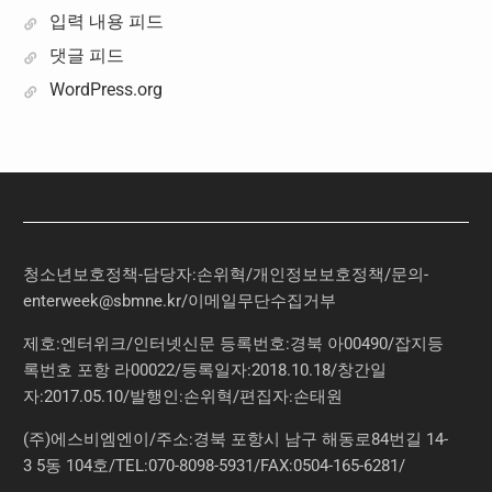
입력 내용 피드
댓글 피드
WordPress.org
청소년보호정책-담당자:손위혁
/
개인정보보호정책
/
문의
-
enterweek@sbmne.kr
/이메일무단수집거부
제호:엔터위크/인터넷신문 등록번호:경북 아00490/잡지등
록번호 포항 라00022/등록일자:2018.10.18/창간일
자:2017.05.10/발행인:손위혁/편집자:손태원
(주)에스비엠엔이/주소:경북 포항시 남구 해동로84번길 14-
3 5동 104호/TEL:070-8098-5931/FAX:0504-165-6281/