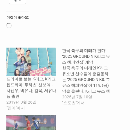
이것이 좋아요:
로
드
중...
한국 축구의 미래가 뛴다!
‘2025 GROUND.N K리그 유
스 챔피언십’ 개막
한국 축구의 미래인 K리그
유소년 선수들이 총출동하
드라마로 보는 K리그, K리그
는 ‘2025 GROUND.N K리그
웹드라마 ‘투하츠’ 선보여…
유스 챔피언십’이 11일(금)
차선우, 박유나, 김욱, 서유나
막을 올린다. K리그 유스 챔
등 출연
피언십은 K리그 전 구단 산
2025년 7월 10일
2019년 3월 26일
하 유소년 팀이 모두 참가하
"스포츠"에서
"연예"에서
는 대회로, 2015년 시작해
올해 11회째를 맞는다. K리
그 유스 챔피언십은 그간 수
많은 K리그 유망주를 배출했