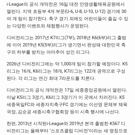
i-League의 공식 개막전은 16일 대전 안영생활체육공원에서
열린다. 지역 초등부 4개 부문(U-6, U-8, U-10, U-12) 경기에 30
여 개 팀이 참가한다. 축구 경기 외에도 어린이들이 즐길 수 있
는 다양한 이벤트와 체험행사가 운영된다.
디비전리그는 2017년 K7리그(7부), 2018년 K6(6부)리그 출범
에 이어 2019년 K5(5부)리그가 생기면서 완성돼 대한민국 축
구의 하부를 받치는 아마추어 성인 리그다.
2026년 디비전리그에는 약 1,000개 팀이 참가할 예정이다. K5
리그는 16개, K6리그는 18개, K7리그는 122개 권역으로 구성
된다. 각 리그는 연간 최대 7라운드를 치른다.
디비전리그의 공식 개막전은 17일 세종중앙공원에서 열린다.
이날 K5리그 3경기, K6리그 3경기가 이 곳에서 치러진다. K5
세종욱일FC와 세종자치축구FC 경기에는 이선영 문체부 체육
국장, 김순공 세종시축구협회장 등이 시축 행사에 나선다.
한편, 2013년 시작된i-League와 2019년 본격 출범한 K567 디
비전리그는 올해부터 ‘스포츠클럽 디비전’이라는 새 명칭으로