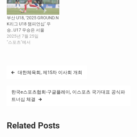
다. 지난해 데뷔와 동시에 K
리그1 영플레이어상을 수상
하고 EPL 토트넘 홋스퍼로
부산 U18, ‘2025 GROUND.N
이적한…
K리그 U18 챔피언십’ 우
승..U17 우승은 서울
2025년 7월 25일
"스포츠"에서
글
대한체육회, 제15차 이사회 개최
탐
색
한국e스포츠협회-구글플레이, 이스포츠 국가대표 공식파
트너십 체결
Related Posts