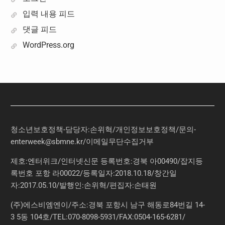
입력 내용 피드
댓글 피드
WordPress.org
청소년보호정책-담당자:손위혁
/
개인정보보호정책
/
문의
-
enterweek@sbmne.kr
/이메일무단수집거부
제호:엔터위크/인터넷신문 등록번호:경북 아00490/잡지등
록번호 포항 라00022/등록일자:2018.10.18/창간일
자:2017.05.10/발행인:손위혁/편집자:손태원
(주)에스비엠엔이/주소:경북 포항시 남구 해동로84번길 14-
3 5동 104호/TEL:070-8098-5931/FAX:0504-165-6281/