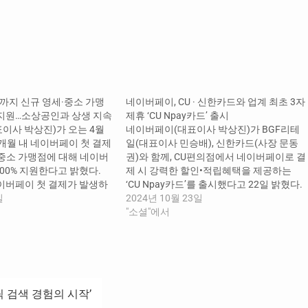
까지 신규 영세·중소 가맹
네이버페이, CU · 신한카드와 업계 최초 3자
 지원…소상공인과 상생 지속
제휴 ‘CU Npay카드’ 출시
이사 박상진)가 오는 4월
네이버페이(대표이사 박상진)가 BGF리테
4개월 내 네이버페이 첫 결제
일(대표이사 민승배), 신한카드(사장 문동
·중소 가맹점에 대해 네이버
권)와 함께, CU편의점에서 네이버페이로 결
00% 지원한다고 밝혔다. ​
제 시 강력한 할인•적립혜택을 제공하는
네이버페이 첫 결제가 발생하
‘CU Npay카드’를 출시했다고 22일 밝혔다.
·중소 신규 가맹점이 대상으
일
이번 제휴는 업계 최초로 간편결제사와 오
2024년 10월 23일
이 주문형·결제형* 가맹점으
프라인 유통사, 카드사 3자간의 공동 협력
"소셜"에서
 경우 ▲기존에 연동되어 있
으로, 3사는 각 사의 특화 역량을 결합해 CU
24년 4월~’25년 3월) 간 네
편의점 할인과 네이버페이 포인트 적립이
이력이 없는…
더욱 강화된 'CU Npay카드'를 새롭게 선보
이며 공동 마케팅을 이어…
전틱 검색 경험의 시작’