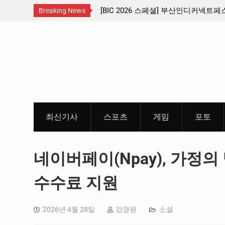
산인디커넥트페스티벌 출품 인디
판타지 케이팝 애니메이션 ‘고스트밴드’ 
Breaking News
개봉 확정, 소울 충만한 메인 포스터 &
Skip
개
to
content
최신기사
스포츠
게임
포토
네이버페이(Npay), 가정
수수료 지원
2026년 4월 28일
강경원
소셜