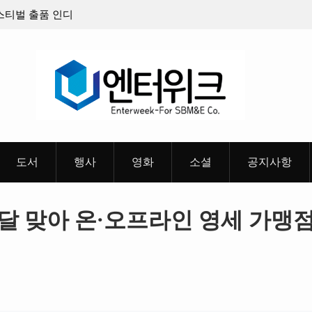
8월 26일(수)
충청 청소년이 만든 U대회 홍보 영상…최종 6편
 메인 예고편 공
도서
행사
영화
소셜
공지사항
의 달 맞아 온·오프라인 영세 가맹