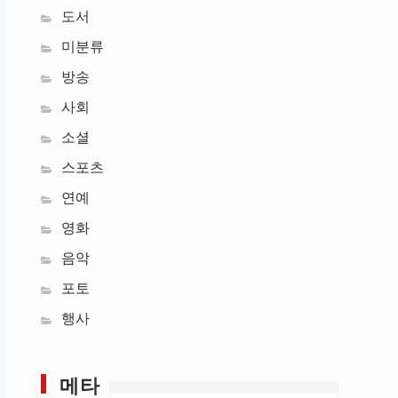
도서
미분류
방송
사회
소셜
스포츠
연예
영화
음악
포토
행사
메타