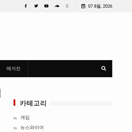
 선정
중요 메일메일 제목정준호 의원, 축구협회 슬그머니 만
07 8월, 2026
들고 지운 ‘홍명보 특례’ 홍명보에 쏟아진 20년 무한 특
Facebook
Twitter
YouTube
Plus
Pinterest
혜
Google
매거진
점
카테고리
게임
뉴스와이어