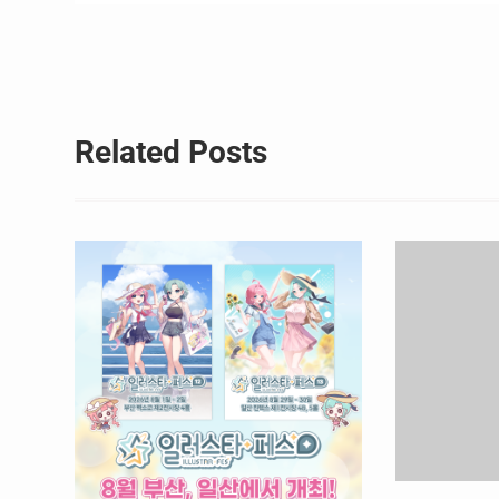
탐
색
Related Posts