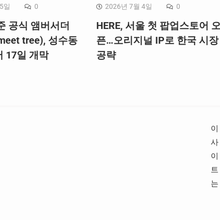
 5일
0
2026년 7월 4일
0
준 공식 앰버서더
HERE, 서울 첫 팝업스토어 
et tree), 성수동
픈…오리지널 IP로 한국 시장
 17일 개막
공략
이
사
이
트
는