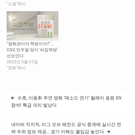
도 쉽니다"를 콘셉트로 현재
"소셜"에서
연재중인 900여 개의 작품
썸네일 속 캐릭터들이 휴가
를 떠나 사라진 빈 자리를 기
발한 상상력으로 채운 다양
한 썸네일로 교체한다. 이벤
트용 썸네일은 5월 1일 밤
“영화관이야 책방이야?”…
10시부터 5월 3일 밤 11시까
CGV, 만우절 맞이 ‘씨집책방’
지 볼…
선보인다
2025년 3월 31일
"영화"에서
글
수호, 이동휘 주연 영화 ‘메소드 연기’ 릴레이 응원 GV
탐
참석! 특급 의리 빛났다
색
네이버 치지직, 리그 오브 레전드 공식 중계에 실시간 전
략 우위 정보 제공… 경기 이해도·몰입감 높인다