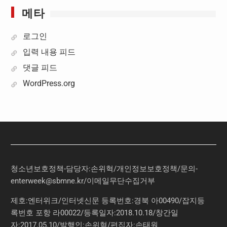
메타
로그인
입력 내용 피드
댓글 피드
WordPress.org
청소년보호정책-담당자:손위혁
/
개인정보보호정책
/
문의
-
enterweek@sbmne.kr
/이메일무단수집거부
제호:엔터위크/인터넷신문 등록번호:경북 아00490/잡지등
록번호 포항 라00022/등록일자:2018.10.18/창간일
자:2017.05.10/발행인:손위혁/편집자:손태원