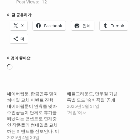
Post Views:
12
이 글 공유하기:
X
Facebook
인쇄
Tumblr
더
이것이 좋아요:
로
드
중...
네이버웹툰, 황금연휴 맞이
배틀그라운드, 만우절 기념
썸네일 교체 이벤트 진행
특별 모드 ‘숨바꼭질’ 공개
네이버웹툰이 연휴를 맞아
2026년 3월 31일
주인공들이 단체로 휴가를
"게임"에서
떠났다는 콘셉트로 연재중
인 작품들의 썸네일을 교체
하는 이벤트를 선보인다. 이
번 이벤트는 "연휴엔 주인공
2025년 4월 30일