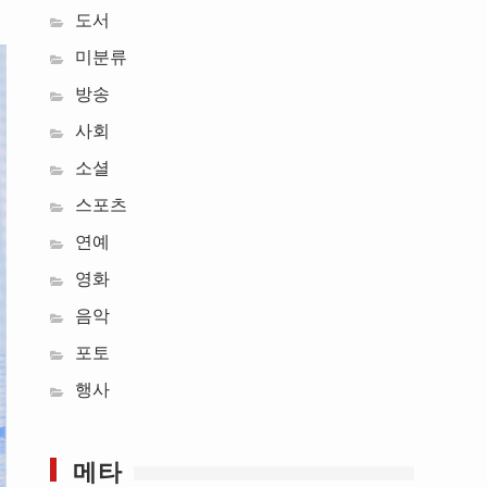
도서
미분류
방송
사회
소셜
스포츠
연예
영화
음악
포토
행사
메타