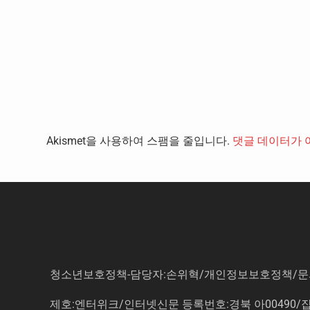
Akismet을 사용하여 스팸을 줄입니다.
댓글 데이터가 
청소년보호정책-담당자:손위혁
/
개인정보보호정책
/
문
제호:엔터위크/인터넷신문 등록번호:경북 아00490/잡지등