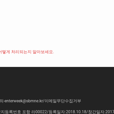
어떻게 처리되는지 알아보세요.
의
-enterweek@sbmne.kr
/이메일무단수집거부
록번호 포항 라00022/등록일자:2018.10.18/창간일자:201