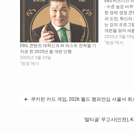
EBS 비즈니스 리
- 수준 높은 비
한 경제·경영 콘
과 도전, 혁신
는 강의 프로그램
개편을 맞아 새
프로그램 를 5월 1
2020년 5월 18
1TV에서 첫 방
"방송"에서
EBS, 콘텐츠 대혁신과 AI 퍼스트 전략을 기
과 탄탄한 스토
치로 한 2025년 봄 개편 단행
츠다. 전 세계
2025년 3월 25일
을…
"방송"에서
글
쿠키런 카드 게임, 2026 월드 챔피언십 서울서 최
탐
‘멀티골’ 무고사(인천), 
색