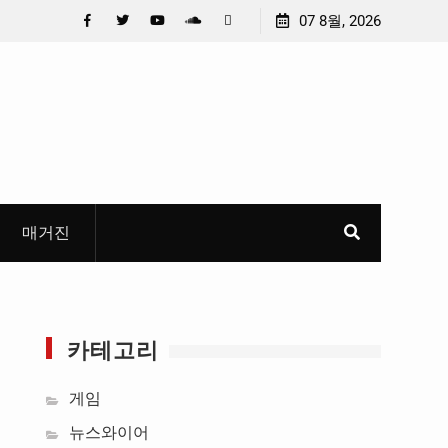
 선정
중요 메일메일 제목정준호 의원, 축구협회 슬그머니 만
07 8월, 2026
들고 지운 ‘홍명보 특례’ 홍명보에 쏟아진 20년 무한 특
Facebook
Twitter
YouTube
Plus
Pinterest
혜
Google
매거진
카테고리
게임
뉴스와이어