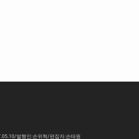
7.05.10/발행인:손위혁/편집자:손태원