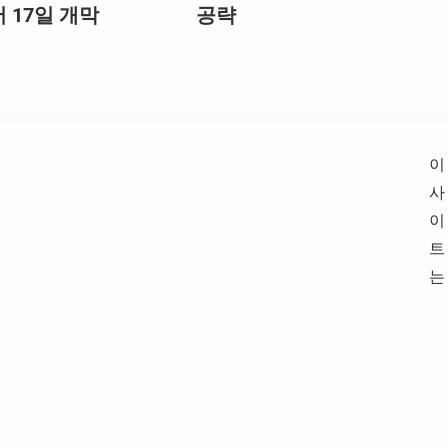
 17일 개막
공략
이
사
이
트
는