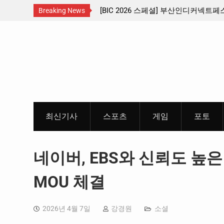
산인디커넥트페스티벌 출품 인디
판타지 케이팝 애니메이션 ‘고스트밴드’ 
Breaking News
개봉 확정, 소울 충만한 메인 포스터 &
Skip
개
to
content
최신기사
스포츠
게임
포토
네이버, EBS와 신뢰도 높
MOU 체결
2026년 4월 7일
강경원
소셜