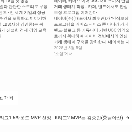
뷰 18일 첫 방송
네이버, 커머스 이어 UGC 서비스까지 안심
주얼과 탄탄한 스토리로 무장
거래 생태계 확장… 카페, 밴드에서도 안심
텐츠 - 전 세계 기업의 성공
보장 프로그램 이어간다
의 순간을 포착하고 이야기하
네이버(주)(대표이사 최수연)가 ‘안심보장’
 EBS(사장 김명중)는 봄
프로그램을 커머스 서비스 뿐 아니라 카페∙
롭게 신설한 경제·경영 교육
밴드∙블로그 등 커뮤니티 기반 UGC 영역으
8일 밤 11시 30분, EBS
일
로까지 확대하며 네이버 전반에서의 안심
송한다. 는 수준 높은 비주얼
거래 생태계 구축을 강화한다. 네이버는 지
리로 무장한 경제 경영 콘텐
난해 10월, 판매자와 구매자 모두가 안심하
2025년 8월 5일
인들에게 도전의 계기와 영감
고 거래할 수 있도록 ‘안심보장’ 프로그램을
"소셜"에서
구축하고, ▲위조상품 유통 방지 ▲비정상
거래 탐지 ▲위해상품 유통 차단 등 이용자
보호를 위한 기술적, 정책적 노력과…
초 개최
K리그1 6라운드 MVP 선정.. K리그2 MVP는 김종민(충남아산)