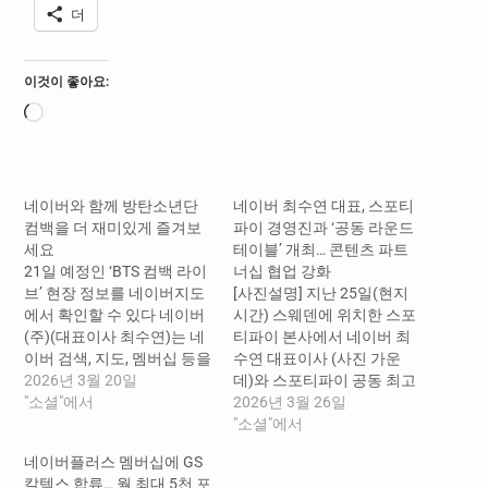
더
이것이 좋아요:
로
드
중...
네이버와 함께 방탄소년단
네이버 최수연 대표, 스포티
컴백을 더 재미있게 즐겨보
파이 경영진과 ‘공동 라운드
세요
테이블’ 개최… 콘텐츠 파트
21일 예정인 ‘BTS 컴백 라이
너십 협업 강화
브’ 현장 정보를 네이버지도
[사진설명] 지난 25일(현지
에서 확인할 수 있다 네이버
시간) 스웨덴에 위치한 스포
(주)(대표이사 최수연)는 네
티파이 본사에서 네이버 최
이버 검색, 지도, 멤버십 등을
수연 대표이사 (사진 가운
통해 방탄소년단의 컴백을
2026년 3월 20일
데)와 스포티파이 공동 최고
더욱 다채롭게 즐길 수 있도
"소셜"에서
경영자 알렉스 노스트롬(사
2026년 3월 26일
록 지원한다. ‘BTS 컴백 라이
진 오른쪽), 구스타브 소더스
"소셜"에서
브: ARIRANG’, 네이버지도
트롬(사진 왼쪽)이 공동 라
네이버플러스 멤버십에 GS
로 편리하고 안전하게 네이
운드테이블을 열고 양사 파
칼텍스 합류… 월 최대 5천 포