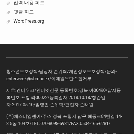
입력 내용 피드
댓글 피드
WordPress.org
청소년보호정책-담당자:손위혁
/
개인정보보호정책
/
문의
-
enterweek@sbmne.kr
/이메일무단수집거부
제호:엔터위크/인터넷신문 등록번호:경북 아00490/잡지등
록번호 포항 라00022/등록일자:2018.10.18/창간일
자:2017.05.10/발행인:손위혁/편집자:손태원
(주)에스비엠엔이/주소:경북 포항시 남구 해동로84번길 14-
3 5동 104호/TEL:070-8098-5931/FAX:0504-165-6281/