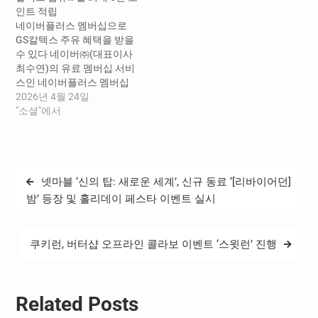
버지도는 오는 21일 오후 8
트너십에 대해 논의했다. 네
인트 적립
시 광화문에서 진행 예정인
이버(주)(대표이사 최수연)
네이버플러스 멤버십으로
공연의 좌석 정보와…
와 스포티파이 공동 CEO 및
GS칼텍스 주유 혜택을 받을
경영진은 스웨덴 스톡홀름
수 있다 네이버㈜(대표이사
에 위치한 스포티파이 본사
최수연)의 유료 멤버십 서비
에서 25일(수)부터 26일(목)
스인 네이버플러스 멤버십
까지 한국 내 양사 간 전략적
제휴사로 GS칼텍스가 새롭
2026년 4월 24일
파트너십의 진전을 협의했
게 합류했다. 지난 23일부터
"소셜"에서
다.…
네이버플러스 멤버십 사용
자는 전국 GS칼텍스 주유소
에서 주유 시 1리터당 네이
버페이(Npay) 포인트 100원
글
넷마블 ‘신의 탑: 새로운 세계’, 신규 동료 ‘[리바이어던]
을 적립 받을 수 있다. 최근
탐
유가 상승으로 주유비 부담
밤’ 등장 및 홀리데이 페스타 이벤트 실시
이 커진 가운데, 멤버십 기본
색
혜택으로 월 최대 5천…
쿠키런, 버터샵 오프라인 콜라보 이벤트 ‘스윗런’ 진행
Related Posts