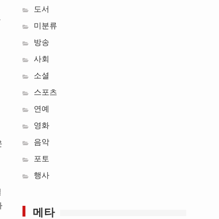
도서
옴
미분류
·
방송
사회
소셜
스포츠
연예
영화
음악
운
포토
행사
델
나
메타