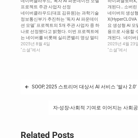
네이버클라우드, ‘독자 AI 파운데이션 모델’
하이퍼클로바X,
프로젝트 주관 사업자 선정
개된다… 소버린 
네이버클라우드(대표 김유원)는 과학기술
네이버의 생성형 
정보통신부가 추진하는 ‘독자 AI 파운데이
X(HyperCLOV
션 모델’ 프로젝트의 5개 주관 사업자 중 하
요 생성형 AI 
나로 선정됐다고 밝혔다. 이번 프로젝트에
용으로 사용할 
는 네이버를 비롯해 실리콘밸리 영상 멀티
개된다. ​ 네이
모달 AI 스타트업 트웰브랩스, KAIST·서울
2025년 8월 4일
하이퍼클로바X의
2025년 4월 23
대·포항공대·고려대·한양대 등 국내 유수 대
"소셜"에서
▲HyperCLOVA X
"소셜"에서
학·연구기관이 참여한다. 네이버클라우드
▲HyperCLOVA X
는 국내에서 유일하게 AI 기술 개발부터 서
▲HyperCLOVA
비스 구현까지 전 과정을 자체 기술로 수행
료하고 오픈소스
할 수 있는 ‘AI 풀스택’ 역량을…
내·외 기업과 
글
SOOP, 2025 스트리머 대상서 AI 서비스 ‘쌀사 2.0
탐
자-성장-사회적 기여로 이어지는 사회공
색
Related Posts