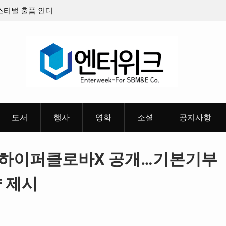
8월 26일(수)
충청 청소년이 만든 U대회 홍보 영상…최종 6편
 메인 예고편 공
도서
행사
영화
소셜
공지사항
 하이퍼클로바X 공개…기본기부
 제시