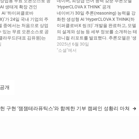
 상업용 무료 오픈소스로 공
네이버, 최상급 언어 능력 갖춘 추론모델
AI 생태계 확장 견인
‘HyperCLOVA X THINK’ 공개
AI ‘하이퍼클로바
네이버가 30일 추론(reasoning) 능력을 강
A X)’가 24일 국내 기업의 주
화한 생성형 AI ‘HyperCLOVA X THINK(하
모델 중에서는 처음으로 상업
이퍼클로바X 씽크)’ 개발을 완료하고, 모델
수 있는 무료 오픈소스로 공
의 설계와 성능 등 세부 정보를 소개하는 테
버클라우드(대표 김유원)는
크니컬 리포트를 발표했다. 추론모델은 ‘생
 경량 모델 3종
일
각하는 힘’이 강화된 AI로, 사용자가 질의를
2025년 6월 30일
 SEED 3B,
입력하면 모델이 혼잣말하듯이 길게 생각
"소셜"에서
 SEED 1.5B,
하며 답변 계획을 수립하는 것이 특징이다.
 X SEED 0.5B의 개발을 완
이 과정에서 복잡한 문제를 작은 단위로 나
로 공개한다고 밝혔다. 국
누는 능력, 적절한 도구나…
연구기관 등에서는 해당…
’ 공개
헌 구현 ‘잼잼테라퓨틱스’와 함께한 기부 캠페인 성황리 마쳐