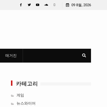
 선정
중요 메일메일 제목정준호 의원, 축구협회 슬그머니 만
09 8월, 2026
들고 지운 ‘홍명보 특례’ 홍명보에 쏟아진 20년 무한 특
Facebook
Twitter
YouTube
Plus
Pinterest
혜
Google
매거진
카테고리
게임
뉴스와이어