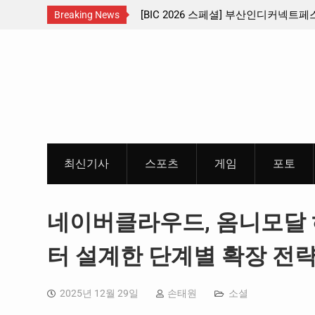
산인디커넥트페스티벌 출품 인디
판타지 케이팝 애니메이션 ‘고스트밴드’ 
Breaking News
개봉 확정, 소울 충만한 메인 포스터 &
Skip
개
to
content
최신기사
스포츠
게임
포토
네이버클라우드, 옴니모달
터 설계한 단계별 확장 전략
2025년 12월 29일
손태원
소셜