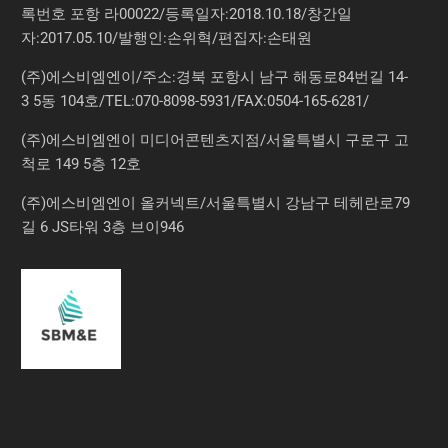
록번호 포항 라00022/등록일자:2018.10.18/창간일
자:2017.05.10/발행인:손위혁/편집자:손태원
(주)에스비엠엔이/주소:경북 포항시 남구 해동로84번길 14-
3 5동 104호/TEL:070-8098-5931/FAX:0504-165-6281/
(주)에스비엠엔이 미디어콘텐츠지점/서울특별시 구로구 고
척로 149 5층 12호
(주)에스비엠엔이 올커넥트/서울특별시 강남구 테헤란로79
길 6 JS타워 3층 브이946