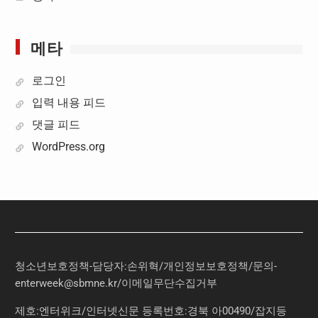
메타
로그인
입력 내용 피드
댓글 피드
WordPress.org
청소년보호정책-담당자:손위혁
/
개인정보보호정책
/
문의
-
enterweek@sbmne.kr
/이메일무단수집거부
제호:엔터위크/인터넷신문 등록번호:경북 아00490/잡지등