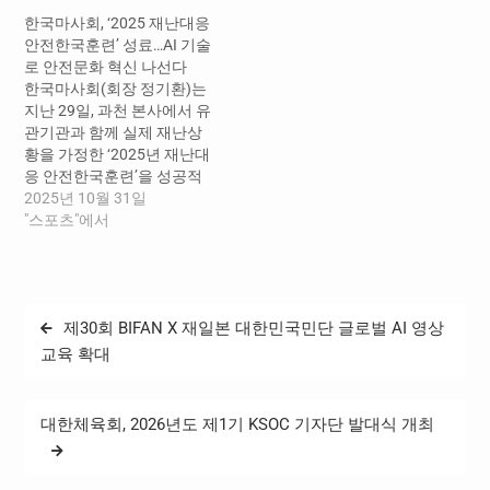
일환으로, 국가대표 선수들
계자 등 대한민국 체육을 이
한국마사회, ‘2025 재난대응
이 안전한 환경에서 훈련에
끄는 모든 체육인을 대상으
안전한국훈련’ 성료…AI 기술
전념할 수 있도록 선수촌 내
로 하는 종합 스포츠 교육·연
로 안전문화 혁신 나선다
안전관리 실태를 점검하기
수 기관으로, 지난 2022년
한국마사회(회장 정기환)는
위해 마련됐다. 이날 김택수
착공을 시작해 이날 개원식
지난 29일, 과천 본사에서 유
선수촌장은 국가대표선수촌
을 통해 본격 개원한다. 특히
관기관과 함께 실제 재난상
내 럭비훈련장, 웰컴센터 등
▲체육인 생애주기별 교육
황을 가정한 ‘2025년 재난대
을 방문하여 시설물 관리 상
과정 운영체계 구축 ▲체육
응 안전한국훈련’을 성공적
태와 안전관리…
안전·인권·윤리 문화 확산 ▲
으로 실시했다고 밝혔다. 이
2025년 10월 31일
디지털 기반 미래형 교육 인
번 훈련은 지난 20일부터 31
"스포츠"에서
프라 제공…
일까지 전 임직원을 대상으
로 진행됐다. 훈련은 ▲재난
대응 도상훈련 ▲소방 대피
훈련 ▲말 전염병 대응훈련
글
제30회 BIFAN X 재일본 대한민국민단 글로벌 AI 영상
▲도핑검사소 사고 대응훈
탐
련 등으로 구성되어 실제 상
교육 확대
황에 가까운 긴박한 현장을
색
연출하며 임직원의 대응 역
량을 점검했다. 또한…
대한체육회, 2026년도 제1기 KSOC 기자단 발대식 개최