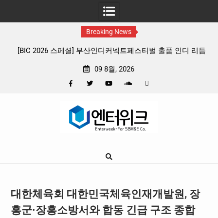
Breaking News
넥트페스티벌 출품 인디 리듬
판타지 케이팝 애니메이션 ‘고스트밴드’ 8월
뷰
확정, 소울 충만한 메인 포스터 & 메인
09 8월, 2026
Facebook
Twitter
YouTube
Plus
Pinterest
Skip
Google
to
content
대한체육회 대한민국체육인재개발원, 장
흥군·장흥소방서와 합동 긴급 구조 종합