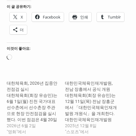
이 글 공유하기:
X
Facebook
인쇄
Tumblr
더
이것이 좋아요:
로
드
중...
대한체육회, 2026년 집중안
대한민국체육인재개발원,
전점검 실시
전남 장흥에서 공식 개원
대한체육회(회장 유승민)는
대한체육회(회장 유승민)는
6월 1일(월) 진천 국가대표
12월 11일(목) 전남 장흥군
선수촌에서 선수촌장 주관
에서 「대한민국체육인재개
으로 현장 안전점검을 실시
발원 개원식」을 개최한다.
했다. 이번 점검은 4월 20일
대한민국체육인재개발원
부터 6월 19일까지 추진 중
2026년 6월 2일
(이하 개발원)은 선수·지도
2025년 12월 8일
인 ‘2026년 집중안전점검’의
"영화"에서
자·체육행정가·생활체육 관
"스포츠"에서