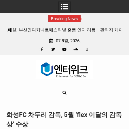
Breaking News
 리듬
판타지 케이팝 애니메이션 ‘고스트밴드’ 8월 26일(수) 개봉
확정, 소울 충만한 메인 포스터 & 메인 예고편 공개
07 8월, 2026
Facebook
Twitter
YouTube
Plus
Pinterest
Skip
Google
to
content
화성FC 차두리 감독, 5월 ‘flex 이달의 감독
상’ 수상