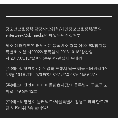
청소년보호정책-담당자:손위혁
/
개인정보보호정책
/
문의
-
enterweek@sbmne.kr
/이메일무단수집거부
제호:엔터위크/인터넷신문 등록번호:경북 아00490/잡지등
록번호 포항 라00022/등록일자:2018.10.18/창간일
자:2017.05.10/발행인:손위혁/편집자:손태원
(주)에스비엠엔이/주소:경북 포항시 남구 해동로84번길 14-
3 5동 104호/TEL:070-8098-5931/FAX:0504-165-6281/
(주)에스비엠엔이 미디어콘텐츠지점/서울특별시 구로구 고
척로 149 5층 12호
(주)에스비엠엔이 올커넥트/서울특별시 강남구 테헤란로79
길 6 JS타워 3층 브이946