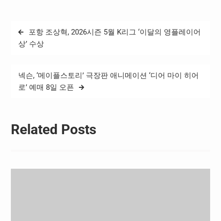
간 K리그1, 2 전 구단을 통틀
어 최다 승점 및 최고 승률
(87.5%)이다. 성남은 9월 첫
글
포항 조상혁, 2026시즌 5월 K리그 ‘이달의 영플레이어
경기인 28라운드 안산전에
탐
서 4대0으로…
상’ 수상
색
넥슨, ‘메이플스토리’ 극장판 애니메이션 ‘디어 마이 히어
로’ 예매 8일 오픈
Related Posts