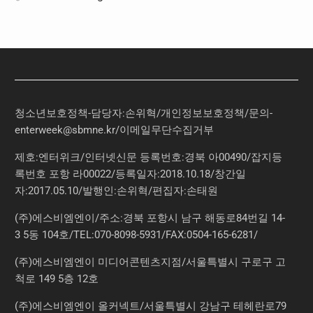
청소년보호정책-담당자:손위혁
/
개인정보보호정책
/
문의
-
enterweek@sbmne.kr
/이메일무단수집거부
제호:엔터위크/인터넷신문 등록번호:경북 아00490/잡지등
록번호 포항 라00022/등록일자:2018.10.18/창간일
자:2017.05.10/발행인:손위혁/편집자:손태원
(주)에스비엠엔이/주소:경북 포항시 남구 해동로84번길 14-
3 5동 104호/TEL:070-8098-5931/FAX:0504-165-6281/
(주)에스비엠엔이 미디어콘텐츠지점/서울특별시 구로구 고
척로 149 5층 12호
(주)에스비엠엔이 올커넥트/서울특별시 강남구 테헤란로79