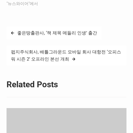
난 액션 블록버스터 드라마
"뉴스와이어"에서
가 방영을 앞두고 있다. 명작
전문 채널 더 무비(THE
MOVIE)에서 9월 10일 밤 10
시에 방송되는 ‘라스트 쉽’ 시
글
좋은땅출판사, ‘책 제목 메들리 인생’ 출간
즌 1이다. 2014년부터 2018
탐
년까지 미국 TNT 채널에서
총 5개의 시즌이…
색
펍지주식회사, 배틀그라운드 모바일 회사 대항전 ‘오피스
워 시즌 2’ 오프라인 본선 개최
Related Posts