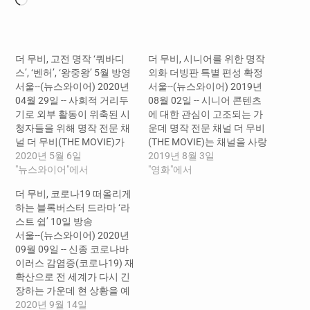
로
드
중...
더 무비, 고전 명작 ‘쿼바디
더 무비, 시니어를 위한 명작
스’, ‘벤허’, ‘왕중왕’ 5월 방영
외화 더빙판 특별 편성 확정
서울--(뉴스와이어) 2020년
서울--(뉴스와이어) 2019년
04월 29일 -- 사회적 거리두
08월 02일 -- 시니어 콘텐츠
기로 외부 활동이 위축된 시
에 대한 관심이 고조되는 가
청자들을 위해 명작 전문 채
운데 명작 전문 채널 더 무비
널 더 무비(THE MOVIE)가
(THE MOVIE)는 채널을 사랑
매주 금요일 밤 10시에 방영
2020년 5월 6일
해 주는 시니어 시청자에게
2019년 8월 3일
하는 ‘금요명작관’에서 ‘쿼바
"뉴스와이어"에서
보답하고자 명작 외화 더빙
"영화"에서
디스’와 ‘벤허’를 비롯한 세계
판 특별 편성을 확정했다. 8
더 무비, 코로나19 떠올리게
적인 고전 명작 영화 5편을 5
월 성룡 주연의 ‘취권’과 안토
하는 블록버스터 드라마 ‘라
월 한 달간 방영한다. 먼저 5
니오 반데라스 주연의 ‘레전
스트 쉽’ 10일 방송
월 1일에는 로버트 테일러,
드 오브 조로’를 시작으로 올
서울--(뉴스와이어) 2020년
데보라 카 주연의 아카데미
해 하반기에 걸쳐 ‘장고:분노
09월 09일 -- 신종 코로나바
8개 부문 후보에 오른 걸작…
의 추적자’, ‘테이커스’, ‘맥시
이러스 감염증(코로나19) 재
멈 리스크’, ‘제로니모’ 등…
확산으로 전 세계가 다시 긴
장하는 가운데 현 상황을 예
견한 듯한 전염병 소재의 재
2020년 9월 14일