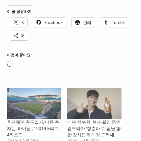
이 글 공유하기:
X
Facebook
인쇄
Tumblr
더
이것이 좋아요:
로
드
중...
후끈해진 축구열기, 다음 주
배우 정수환, 현재 촬영 중인
자는 ‘하나원큐 2019 K리그
웹드라마 ‘청춘타로’ 팀을 향
4라운드’
한 감사함과 애정 드러내
2019년 3월 28일
2019년 4월 30일