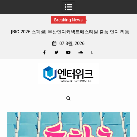
Breaking News
디커넥트페스티벌 출품 인디 리듬
판타지 케이팝 애니메이션 ‘고스트밴드’ 
프리뷰
확정, 소울 충만한 메인 포스터 & 
07 8월, 2026
Facebook
Twitter
YouTube
Plus
Pinterest
Skip
Google
to
content