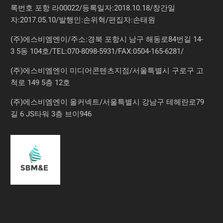
록번호 포항 라00022/등록일자:2018.10.18/창간일
자:2017.05.10/발행인:손위혁/편집자:손태원
(주)에스비엠엔이/주소:경북 포항시 남구 해동로84번길 14-
3 5동 104호/TEL:070-8098-5931/FAX:0504-165-6281/
(주)에스비엠엔이 미디어콘텐츠지점/서울특별시 구로구 고
척로 149 5층 12호
(주)에스비엠엔이 올커넥트/서울특별시 강남구 테헤란로79
길 6 JS타워 3층 브이946