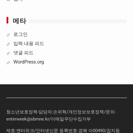
메타
로그인
입력 내용 피드
댓글 피드
WordPress.org
청소년보호정책-담당자:손위혁
/
개인정보보호정책
/
문의
-
enterweek@sbmne.kr
/이메일무단수집거부
제호:엔터위크/인터넷신문 등록번호:경북 아00490/잡지등