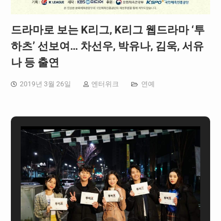
드라마로 보는 K리그, K리그 웹드라마 ‘투
하츠’ 선보여… 차선우, 박유나, 김욱, 서유
나 등 출연
2019년 3월 26일
엔터위크
연예