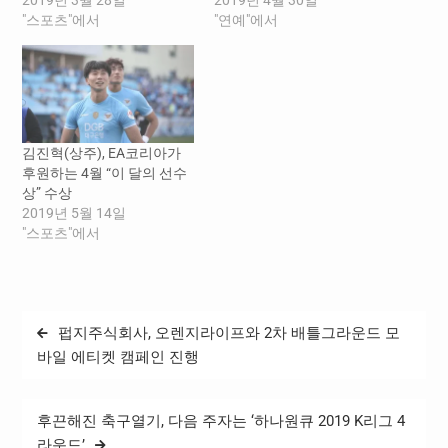
"스포츠"에서
"연예"에서
김진혁(상주), EA코리아가
후원하는 4월 “이 달의 선수
상” 수상
2019년 5월 14일
"스포츠"에서
글
펍지주식회사, 오렌지라이프와 2차 배틀그라운드 모
탐
바일 에티켓 캠페인 진행
색
후끈해진 축구열기, 다음 주자는 ‘하나원큐 2019 K리그 4
라운드’