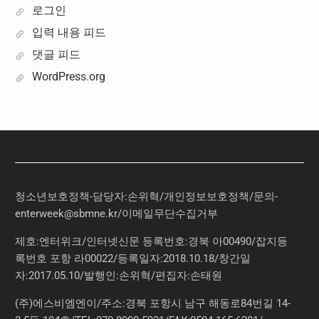
로그인
입력 내용 피드
댓글 피드
WordPress.org
청소년보호정책-담당자:손위혁
/
개인정보보호정책
/
문의
-
enterweek@sbmne.kr
/이메일무단수집거부
제호:엔터위크/인터넷신문 등록번호:경북 아00490/잡지등
록번호 포항 라00022/등록일자:2018.10.18/창간일
자:2017.05.10/발행인:손위혁/편집자:손태원
(주)에스비엠엔이/주소:경북 포항시 남구 해동로84번길 14-