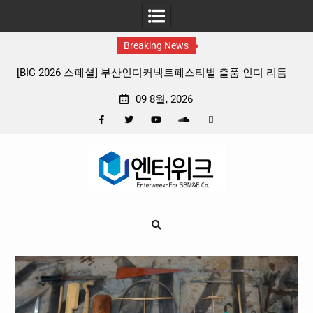
Breaking News
 리듬
판타지 케이팝 애니메이션 ‘고스트밴드’ 8월 26일(수) 개봉
확정, 소울 충만한 메인 포스터 & 메인 예고편 공개
09 8월, 2026
Facebook
Twitter
YouTube
Plus
Pinterest
Skip
Google
to
content