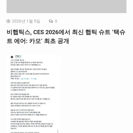
2026년 1월 5일
0
비햅틱스, CES 2026에서 최신 햅틱 슈트 ‘택슈
트 에어: 카모’ 최초 공개