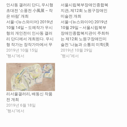
인사동 갤러리 단디, 우시형
서울시립북부장애인종합복
초대전 ‘소풍전 小風展 – 작
지관, 제12회 노원구장애인
은 바람’ 개최
미술전 개최
서울--(뉴스와이어) 2019년
서울--(뉴스와이어) 2019년
10월 14일 -- 도예작가 우시
10월 29일 -- 서울시립북부
형의 개인전이 인사동 갤러
장애인종합복지관이 주최하
리 단디에서 개최된다. 우시
는 제12회 노원구장애인미
형 작가는 장작가마에서 무
술전 ‘나눔과 소통의 미학(美
유 소성 기법을 사용하여 제
2019년 10월 15일
學)전’ 개장식이 28일(월) 오
2019년 10월 29일
작한 작품들을 선보인다. 무
"행사"에서
후2시 노원구청 1층 로비에
"행사"에서
유 소성이란 유약을 사용하
서 개최되었다. 올해 12회째
지 않은 채 장작가마에서 오
를 맞는 노원구장애인미술
랜 시간 소성한 후, 나무재가
전은 다운복지관, 북부장애
흙(기물) 위에 쌓이고 녹아
인직업재활시설, 서울시립
기물 표면에 자연적으로 유
뇌성마비복지관, 서울시립
를 형성하도록 하는 기법이
상이군경복지관, 서울시립
리서울갤러리, 배동신 작품
다. 이때 여러 가지 소지(흙)
북부장애인종합복지관, 서
전 개최
를 사용하여…
울장애인부모연대 노원지
2019년 6월 18일
회, 평화종합사회복지관 총
"행사"에서
7개의 기관이 참여한 가운데
개장식 공연을 시작으로 내
빈축사, 테이프 커팅이 이루