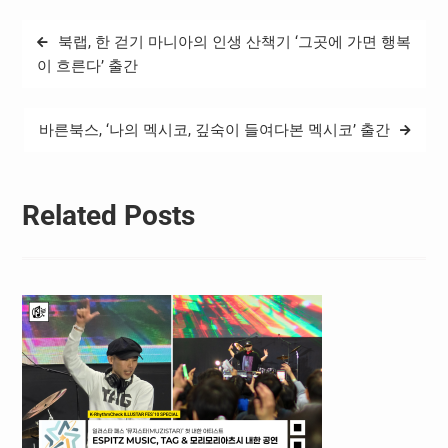
어졌다. 이 미술전은 도예 작
품 포함 70여점이 전시되
글
북랩, 한 걷기 마니아의 인생 산책기 ‘그곳에 가면 행복
어…
탐
이 흐른다’ 출간
색
바른북스, ‘나의 멕시코, 깊숙이 들여다본 멕시코’ 출간
Related Posts