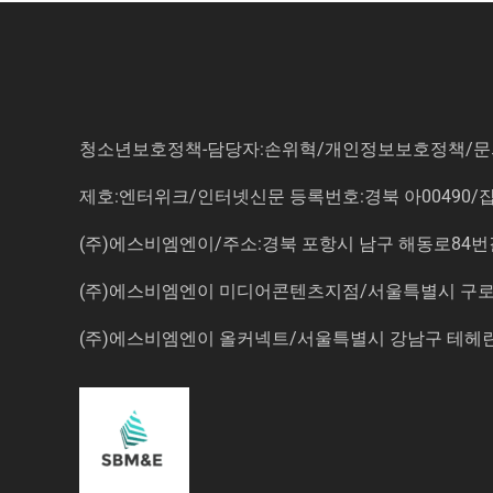
청소년보호정책-담당자:손위혁
/
개인정보보호정책
/
문
제호:엔터위크/인터넷신문 등록번호:경북 아00490/잡지등
(주)에스비엠엔이/주소:경북 포항시 남구 해동로84번길 14-3 5
(주)에스비엠엔이 미디어콘텐츠지점/서울특별시 구로구 
(주)에스비엠엔이 올커넥트/서울특별시 강남구 테헤란로7