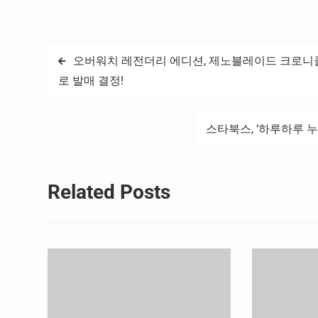
글
오버워치 레전더리 에디션, 제노블레이드 크로니클스 
로 발매 결정!
탐
색
스타북스, ‘하루하루 
Related Posts