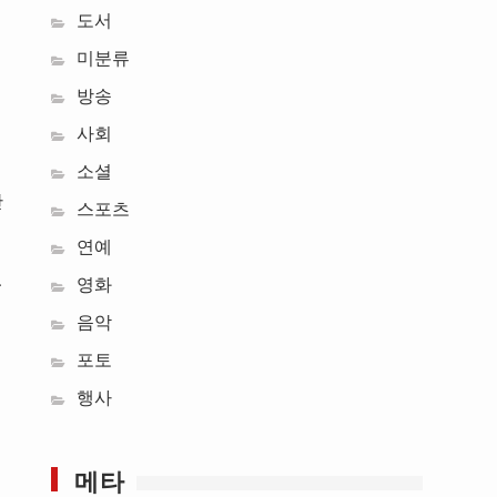
도서
미분류
방송
사회
소셜
간
스포츠
연예
.
영화
음악
포토
행사
메타