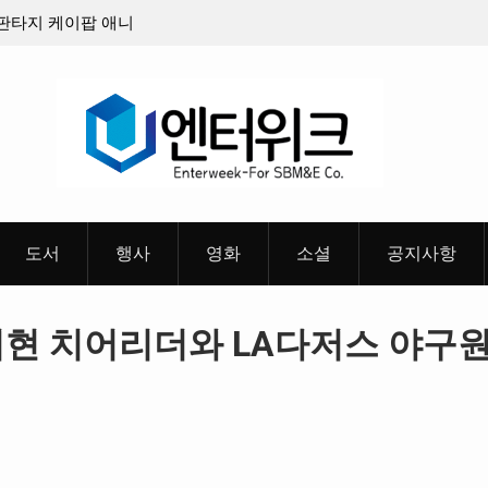
8월 26일(수)
충청 청소년이 만든 U대회 홍보 영상…최종 6편
 메인 예고편 공
도서
행사
영화
소셜
공지사항
지현 치어리더와 LA다저스 야구