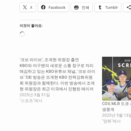
X
Facebook
인쇄
Tumblr
이것이 좋아요:
로
드
중...
‘크보 라이브’, 조계현 위원장 출연
KBO와 야구팬의 새로운 소통 창구로 자리
매김하고 있는 KBO유튜브 채널, ‘크보 라이
브’ 5회 방송은 조계현 KBO 전력강화위원
회 위원장과 함께한다. 이번 방송에서 조계
현 위원장은 최근 미국에서 진행된 메이저
리그 소속 한국, 한국계 선수들과 만난 이야
2025년 3월 31일
기를 야구 팬들과 나눌 예정이다. 조계현 위
"스포츠"에서
CGV, MLB 도
원장은 류지현 대표팀 감독과 함께 지난 3
생중계
월 8일부터 17일까지 미국을 찾아 이정후
2025년 5월 13
(샌프란시스코), 김하성(탬파베이),…
"영화"에서