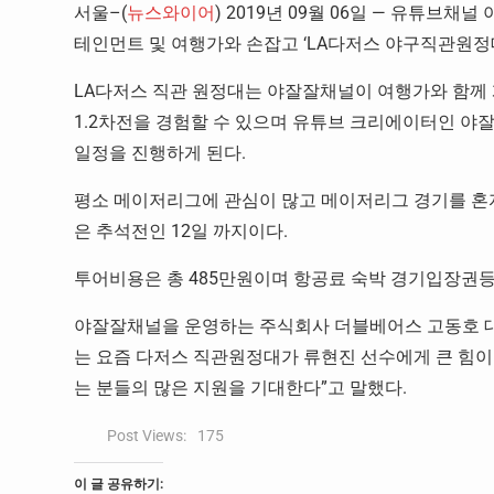
서울–(
뉴스와이어
) 2019년 09월 06일 — 유튜브
테인먼트 및 여행가와 손잡고 ‘LA다저스 야구직관원정
LA다저스 직관 원정대는 야잘잘채널이 여행가와 함께
1.2차전을 경험할 수 있으며 유튜브 크리에이터인 야
일정을 진행하게 된다.
평소 메이저리그에 관심이 많고 메이저리그 경기를 
은 추석전인 12일 까지이다.
투어비용은 총 485만원이며 항공료 숙박 경기입장권
야잘잘채널을 운영하는 주식회사 더블베어스 고동호 대
는 요즘 다저스 직관원정대가 류현진 선수에게 큰 힘이
는 분들의 많은 지원을 기대한다”고 말했다.
Post Views:
175
이 글 공유하기: