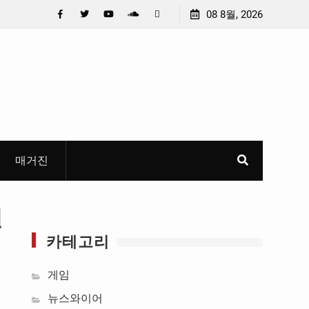
 선정
중요 메일메일 제목정준호 의원, 축구협회 슬그머니 만
08 8월, 2026
들고 지운 ‘홍명보 특례’ 홍명보에 쏟아진 20년 무한 특
Facebook
Twitter
YouTube
Plus
Pinterest
혜
Google
매거진
원
카테고리
게임
뉴스와이어