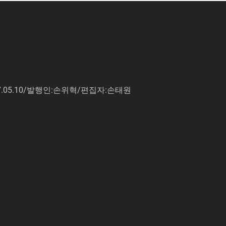
7.05.10/발행인:손위혁/편집자:손태원