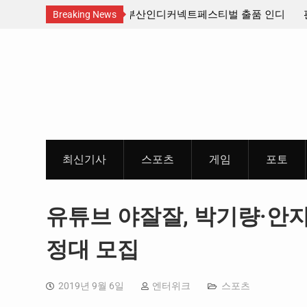
산인디커넥트페스티벌 출품 인디
판타지 케이팝 애니메이션 ‘고스트밴드’ 
Breaking News
개봉 확정, 소울 충만한 메인 포스터 &
Skip
개
to
content
최신기사
스포츠
게임
포토
유튜브 야잘잘, 박기량·안
정대 모집
2019년 9월 6일
엔터위크
스포츠