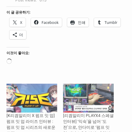
이 글 공유하기:
X
Facebook
인쇄
Tumblr
더
이것이 좋아요:
로
드
중...
[K리겜알리미 X 펌프 잇 업]
[리겜알리미 PLAYX4 스페셜
펌프 잇 업 라이즈 인터뷰 :
인터뷰] ‘익숙’을 넘어 ‘도
펌프 잇 업 시리즈의 새로운
전’으로, 안다미로 ‘펌프 잇