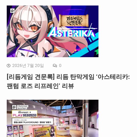
2026년 7월 20일
0
[리듬게임 견문록] 리듬 탄막게임 ‘아스테리카:
팬텀 로즈 리프레인’ 리뷰