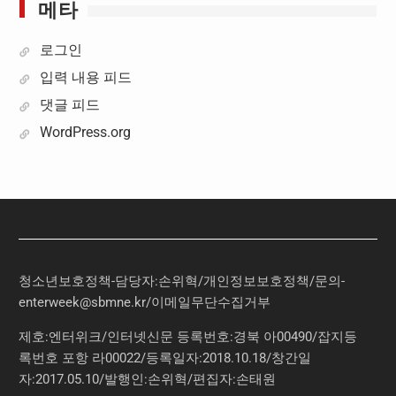
메타
로그인
입력 내용 피드
댓글 피드
WordPress.org
청소년보호정책-담당자:손위혁
/
개인정보보호정책
/
문의
-
enterweek@sbmne.kr
/이메일무단수집거부
제호:엔터위크/인터넷신문 등록번호:경북 아00490/잡지등
록번호 포항 라00022/등록일자:2018.10.18/창간일
자:2017.05.10/발행인:손위혁/편집자:손태원