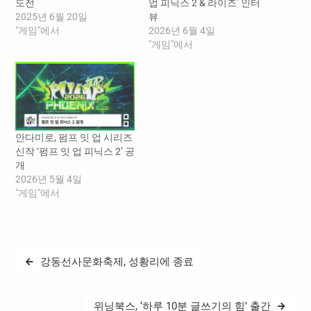
도전
업 피닉스 2 & 라이즈’ 인터
2025년 6월 20일
뷰
"게임"에서
2026년 6월 4일
"게임"에서
안다미로, 펌프 잇 업 시리즈
신작 ‘펌프 잇 업 피닉스 2’ 공
개
2026년 5월 4일
"게임"에서
글
강동선사문화축제, 성황리에 종료
탐
색
위닝북스, ‘하루 10분 글쓰기의 힘’ 출간