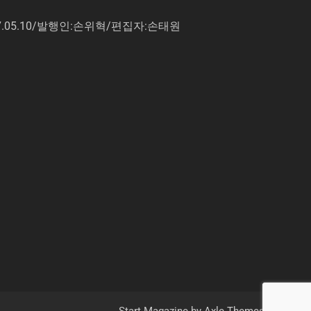
7.05.10/발행인:손위혁/편집자:손태원