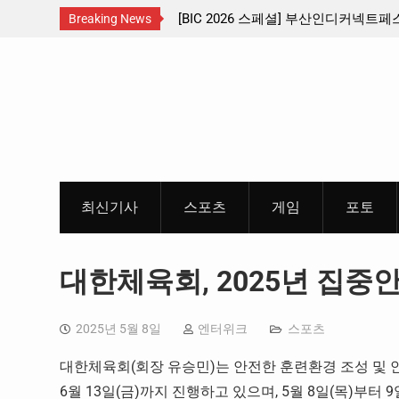
 신설 … 수도권 서남부 교통
[BIC 2026 스페셜] 부산인디커넥트
Breaking News
리듬게임 4종 프리뷰
Skip
to
content
최신기사
스포츠
게임
포토
대한체육회, 2025년 집중
2025년 5월 8일
엔터위크
스포츠
대한체육회(회장 유승민)는 안전한 훈련환경 조성 및 안전
6월 13일(금)까지 진행하고 있으며, 5월 8일(목)부