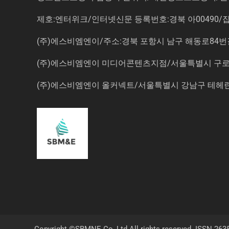
제호:엔터위크/인터넷신문 등록번호:경북 아00490/잡지등
(주)에스비엠엔이/주소:경북 포항시 남구 해동로84번길 14-3 5
(주)에스비엠엔이 미디어콘텐츠지점/서울특별시 구로구 
(주)에스비엠엔이 올커넥트/서울특별시 강남구 테헤란로7