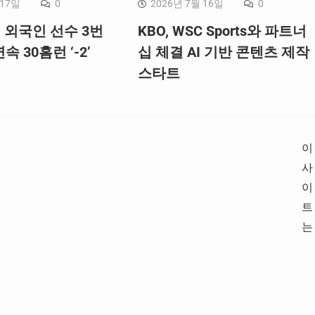
 17일
0
2026년 7월 16일
0
, 외국인 선수 3번
KBO, WSC Sports와 파트너
속 30홈런 ‘-2’
십 체결 AI 기반 콘텐츠 제작
스타트
이
사
이
트
는