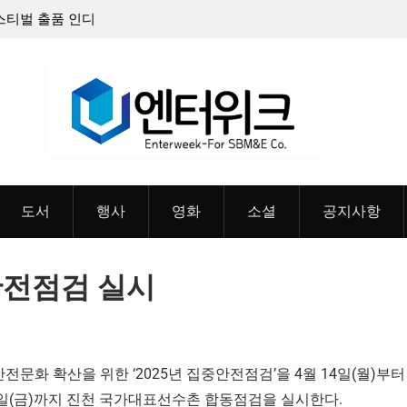
페스티벌 출품 인디
판타지 케이팝 애니메이션 ‘고스트밴드’ 8월 26일
개봉 확정, 소울 충만한 메인 포스터 & 메인 예고
개
도서
행사
영화
소셜
공지사항
안전점검 실시
문화 확산을 위한 ‘2025년 집중안전점검’을 4월 14일(월)부터
터 9일(금)까지 진천 국가대표선수촌 합동점검을 실시한다.