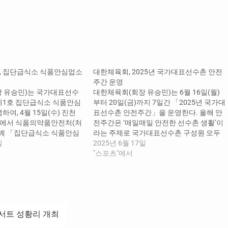
, 집단급식소 식품안심업소
대한체육회, 2025년 국가대표선수촌 안전
주간 운영
 유승민)는 국가대표선수
대한체육회(회장 유승민)는 6월 16일(월)
제1호 집단급식소 식품안심
부터 20일(금)까지 7일간 「2025년 국가대
하여, 4월 15일(수) 진천
표선수촌 안전주간」을 운영한다. 올해 안
에서 식품의약품안전처(처
전주간은 ‘매일매일 안전한 선수촌 생활’이
함께 「집단급식소 식품안심
라는 주제로 국가대표선수촌 구성원 모두
식」을 개최했다. 국가대표
일
가 자율적·능동적으로 참여하는 안전 환경
2025년 6월 17일
 식재료 관리, 조리 과정,
을 구축하기 위해 마련되었다. 특히 국가대
"스포츠"에서
 등 전반적인 운영 수준에서
표선수촌 임직원 및 입촌자 등 모든 구성원
받아 식품의약품안전처에서
이 참여하는 가운데, ▲국가대표선수촌 산
 집단급식소 식품안심업소
업안전보건위원회를 개최하는 ‘안전회의의
, 이어 국가대표선수촌 직
날’(16일), ▲안전보건경영방침 및 훈련장
일한 기준을 충족하여 제2
안전수칙 등을 홍보하는 ‘안전문화의
콘서트 성황리 개최
날’(17일),…