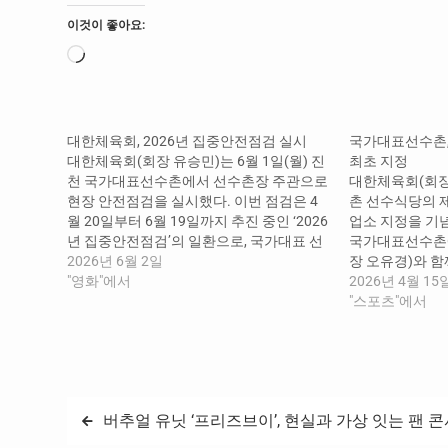
이것이 좋아요:
로
드
중...
대한체육회, 2026년 집중안전점검 실시
국가대표선수촌
대한체육회(회장 유승민)는 6월 1일(월) 진
최초 지정
천 국가대표선수촌에서 선수촌장 주관으로
대한체육회(회장
현장 안전점검을 실시했다. 이번 점검은 4
촌 선수식당의 
월 20일부터 6월 19일까지 추진 중인 ‘2026
업소 지정을 기념
년 집중안전점검’의 일환으로, 국가대표 선
국가대표선수촌
수들이 안전한 환경에서 훈련에 전념할 수
2026년 6월 2일
장 오유경)와 
있도록 선수촌 내 안전관리 실태를 점검하
"영화"에서
업소 최초 지정
2026년 4월 15
기 위해 마련됐다. 이날 김택수 선수촌장은
선수촌 선수식당은
"스포츠"에서
국가대표선수촌 내 럭비훈련장, 웰컴센터
위생 점검 체계
등을 방문하여 시설물 관리 상태와 안전관
우수성을 인정
리…
시행하는 제1호
로 지정되었으며
원식당 또한 동
글
버추얼 유닛 ‘프리즈브이’, 현실과 가상 잇는 팬 
호…