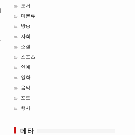
도서
개
미분류
방송
사회
하
소셜
스포츠
연예
영화
음악
포토
행사
메타