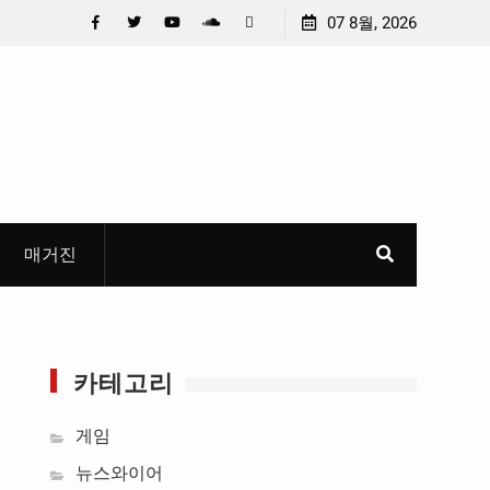
(수)
충청 청소년이 만든 U대회 홍보 영상…최종 6편 선정
07 8월, 2026
편 공
Facebook
Twitter
YouTube
Plus
Pinterest
Google
매거진
카테고리
게임
뉴스와이어