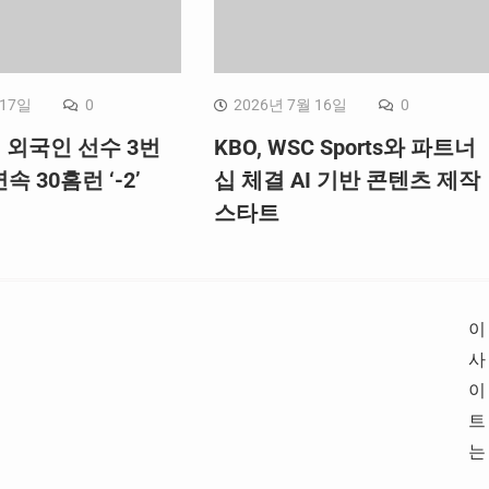
 17일
0
2026년 7월 16일
0
, 외국인 선수 3번
KBO, WSC Sports와 파트너
속 30홈런 ‘-2’
십 체결 AI 기반 콘텐츠 제작
스타트
이
사
이
트
는