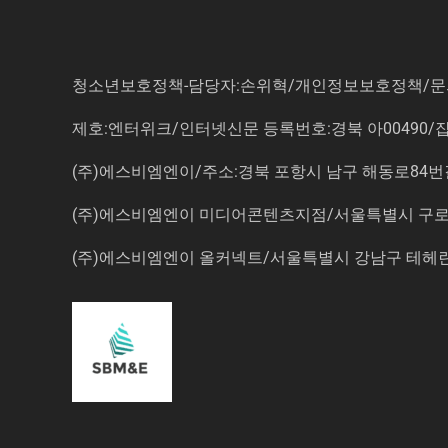
청소년보호정책-담당자:손위혁
/
개인정보보호정책
/
문
제호:엔터위크/인터넷신문 등록번호:경북 아00490/잡지등
(주)에스비엠엔이/주소:경북 포항시 남구 해동로84번길 14-3 5
(주)에스비엠엔이 미디어콘텐츠지점/서울특별시 구로구 
(주)에스비엠엔이 올커넥트/서울특별시 강남구 테헤란로7