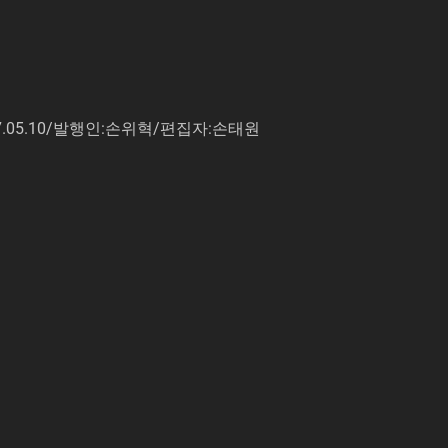
7.05.10/발행인:손위혁/편집자:손태원