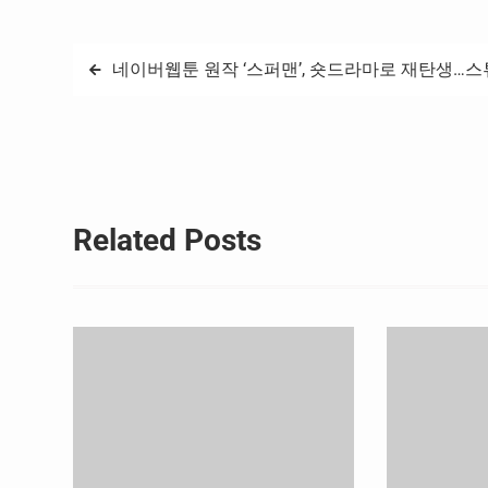
되었으며, ▲예비 국가대표 육성 사업 추진
다연 국립목포해
방향 ▲미래국가대표 합숙훈련 지침 개정
요한 지도자의 품
▲지도자 처우 및…
글
네이버웹툰 원작 ‘스퍼맨’, 숏드라마로 재탄생…스튜
탐
색
Related Posts