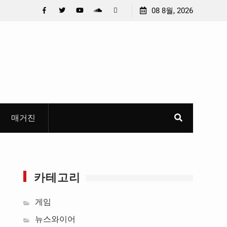
수)
충청 청소년이 만든 U대회 홍보 영상…최종 6편 선정
08 8월, 2026
중
 공
들
Facebook
Twitter
YouTube
Plus
Pinterest
Google
매거진
카테고리
게임
뉴스와이어