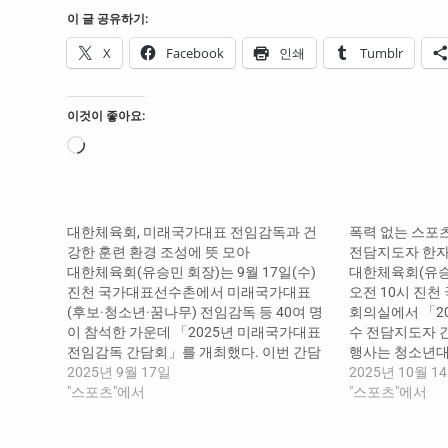
이 글 공유하기:
X
Facebook
인쇄
Tumblr
이것이 좋아요:
로
드
중...
대한체육회, 미래국가대표 전임감독과 건
폭력 없는 스포
강한 훈련 환경 조성에 뜻 모아
전담지도자 한
대한체육회(유승민 회장)는 9월 17일(수)
대한체육회(유승민
진천 국가대표선수촌에서 미래국가대표
오전 10시 진
(후보·청소년·꿈나무) 전임감독 등 40여 명
회의실에서 「2
이 참석한 가운데 「2025년 미래국가대표
수 전담지도자 
전임감독 간담회」를 개최했다. 이번 간담
행사는 청소년대
회는 오전 10시 진천 국가대표선수촌 벨로
2025년 9월 17일
도자 30여 명 
2025년 10월 1
드롬 1층 회의실에서 김택수 국가대표선수
"스포츠"에서
체육계 현안과 
"스포츠"에서
촌장, 미래국가대표(후보·청소년·꿈나무)
를 시작으로, ‘
전임감독 등 50여 명이 참석한 가운데 진행
꿈나무) 합숙훈련