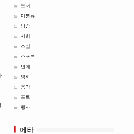
도서
미분류
방송
사회
소셜
스포츠
연예
가
영화
음악
포토
섬
행사
메타