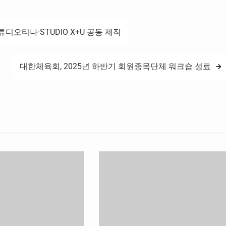
양대 교수의 ‘승리보다 중
정이다. 특히, 취임 이후에는…
격’ 특강과…
디오티나·STUDIO X+U 공동 제작
대한체육회, 2025년 하반기 회원종목단체 워크숍 성료