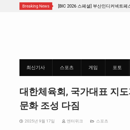
신설 … 수도권 서남부 교통
[BIC 2026 스페셜] 부산인디커넥트페
Breaking News
리듬게임 4종 프리뷰
Skip
to
content
최신기사
스포츠
게임
포토
대한체육회, 국가대표 지도
문화 조성 다짐
2025년 9월 17일
엔터위크
스포츠