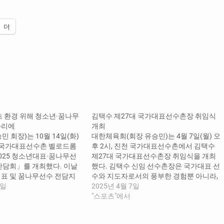
더
츠 환경 위해 청소년·꿈나무
김택수 제27대 국가대표선수촌장 취임식
자리에
개최
 회장)는 10월 14일(화)
대한체육회(회장 유승민)는 4월 7일(월) 오
천 국가대표선수촌 벨로드롬
후 2시, 진천 국가대표선수촌에서 김택수
025 청소년대표·꿈나무선
제27대 국가대표선수촌장 취임식을 개최
간담회」를 개최했다. 이날
했다. 김택수 신임 선수촌장은 국가대표 선
표 및 꿈나무선수 전담지
수와 지도자로서의 풍부한 경험뿐 아니라,
등 관계자들이 참석한 가운데,
4일
현장을 중심으로 한 스포츠 행정 역량을 두
2025년 4월 7일
관련된 폭력 예방 퍼포먼스
루 갖춘 인물이다. 앞으로 재임 기간 동안
"스포츠"에서
미래국가대표(후보, 청소년,
국가대표선수촌의 안정적 운영과 함께 선
 지침’ 개정 내용 공유, 임
수 및 지도자에 대한 지원을 강화해 나갈 예