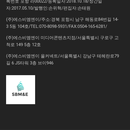
록번호 포항 라00022/등록일자:2018.10.18/창간일
자:2017.05.10/발행인:손위혁/편집자:손태원
(주)에스비엠엔이/주소:경북 포항시 남구 해동로84번길 14-
3 5동 104호/TEL:070-8098-5931/FAX:0504-165-6281/
(주)에스비엠엔이 미디어콘텐츠지점/서울특별시 구로구 고
척로 149 5층 12호
(주)에스비엠엔이 올커넥트/서울특별시 강남구 테헤란로79
길 6 JS타워 3층 브이946