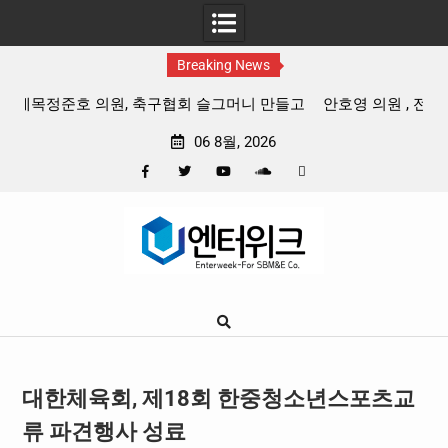
Breaking News
들고
안호영 의원 , 전북 국도 · 국지도 예타 통과 촉구 , “6 차 건
윤
설계획에 모두 반영해야 “
06 8월, 2026
Facebook
Twitter
YouTube
Plus
Pinterest
Skip
Google
to
content
대한체육회, 제18회 한중청소년스포츠교
류 파견행사 성료