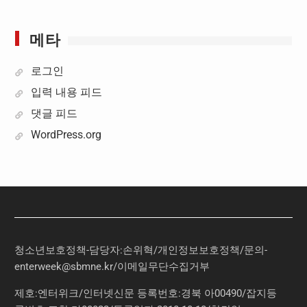
메타
로그인
입력 내용 피드
댓글 피드
WordPress.org
청소년보호정책-담당자:손위혁
/
개인정보보호정책
/
문의
-
enterweek@sbmne.kr
/이메일무단수집거부
제호:엔터위크/인터넷신문 등록번호:경북 아00490/잡지등