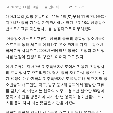
2025년 11월 10일
엔터위크
스포츠
대한체육회(회장 유승민)는 11월 1일(토)부터 11월 7일(금)까
지 7일간 중국 간쑤성 자위관시에서 열린 「제18회 한중청소
년스포츠교류 파견행사」를 성공적으로 마무리했다.
‘한중청소년스포츠교류’는 한국과 중국의 중학생 청소년들이
스포츠를 통해 서로를 이해하고 우호 관계를 다지는 청소년
국제교류 사업으로, 2008년부터 매년 양국이 초청과 파견 행
사를 번갈아 진행하며 꾸준히 이어져 오고 있다.
이번 교류는 지난 7월 제주특별자치도에서 진행된 초청행사
의 후속 행사로 추진되었다. 당시 중국 자위관시 청소년 선수
단 80명이 대한민국의 제주특별자치도를 방문해 제주 지역 청
소년들과 배드민턴, 탁구, 농구 등 3개 종목에서 활발한 교류
를 펼쳤으며, 이번에는 한국의 제주도 청소년 선수단 80명이
중국 자위관을 방문하여 다시 한 번 양국의 청소년들이 스포
츠를 통해 하나 되는 뜻깊은 시간을 가졌다.
한국과 중국의 청소년 선수들은 스포츠를 통해 우정을 쌓는