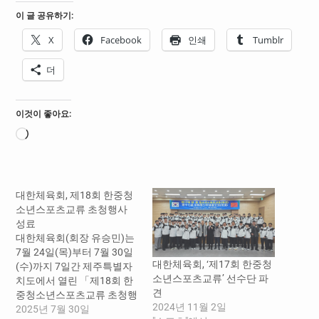
이 글 공유하기:
X
Facebook
인쇄
Tumblr
더
이것이 좋아요:
로
드
중...
대한체육회, 제18회 한중청
소년스포츠교류 초청행사
성료
대한체육회(회장 유승민)는
7월 24일(목)부터 7월 30일
대한체육회, ‘제17회 한중청
(수)까지 7일간 제주특별자
소년스포츠교류’ 선수단 파
치도에서 열린 「제18회 한
견
중청소년스포츠교류 초청행
2024년 11월 2일
사」를 성공적으로 마무리
2025년 7월 30일