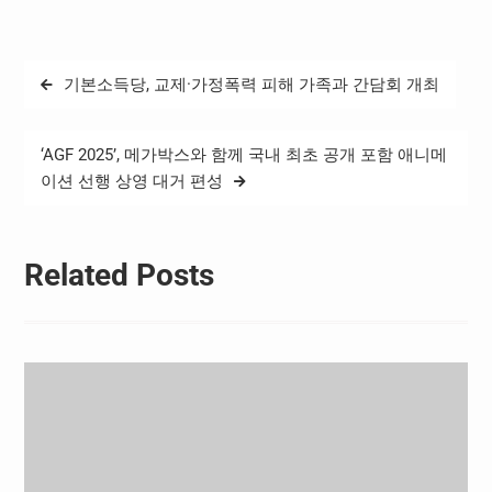
록과 함께 유의미한 수치들
을 발견할 수 있었다. 온, 오
프라인 조사를 통해 공통적
글
기본소득당, 교제·가정폭력 피해 가족과 간담회 개최
으로 파악할 수 있는 점으로
탐
는 2023년에 비해 2024
KBO 리그에 대한…
색
‘AGF 2025’, 메가박스와 함께 국내 최초 공개 포함 애니메
이션 선행 상영 대거 편성
Related Posts