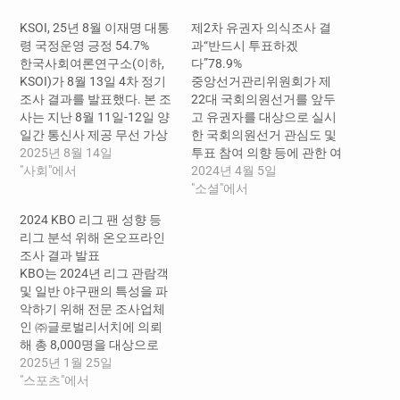
KSOI, 25년 8월 이재명 대통
제2차 유권자 의식조사 결
령 국정운영 긍정 54.7%
과“반드시 투표하겠
한국사회여론연구소(이하,
다”78.9%
KSOI)가 8월 13일 4차 정기
중앙선거관리위원회가 제
조사 결과를 발표했다. 본 조
22대 국회의원선거를 앞두
사는 지난 8월 11일-12일 양
고 유권자를 대상으로 실시
일간 통신사 제공 무선 가상
한 국회의원선거 관심도 및
번호를 통해 전국 18세 이상
2025년 8월 14일
투표 참여 의향 등에 관한 여
1,006명을 대상으로 ARS 자
"사회"에서
론조사(2차 조사) 결과 유권
2024년 4월 5일
동응답 방식으로 실시했으
자의 83.2%는 이번 선거에
"소셜"에서
며 표본오차 95%, 신뢰수준
관심을 가지고 있으며,
2024 KBO 리그 팬 성향 등
은 ±3.1%P, 응답률은 5.6%
78.9%는 ‘반드시 투표할
리그 분석 위해 온오프라인
다. 이재명 대통령 국정운영
것’이라고 응답한 것으로 나
조사 결과 발표
에 대해 긍정평가가 54.7%
타났다. 주요 조사결과를
KBO는 2024년 리그 관람객
(‘매우 잘하고 있다’ 35.9%,
보면, ■ 국회의원선거 관심
및 일반 야구팬의 특성을 파
‘대체로 잘하고 있다’ 18.8%)
도 이번 선거에 ‘관심있다’고
악하기 위해 전문 조사업체
로 부정평가 39.5%(‘매우
응답한 사람은 83.2%로 지
인 ㈜글로벌리서치에 의뢰
잘…
난 3월 18일과 19일 실시했
해 총 8,000명을 대상으로
던…
온, 오프라인 팬 성향 조사를
2025년 1월 25일
진행했다. 본 조사에서는
"스포츠"에서
‘1,000만 관중 돌파’라는 기