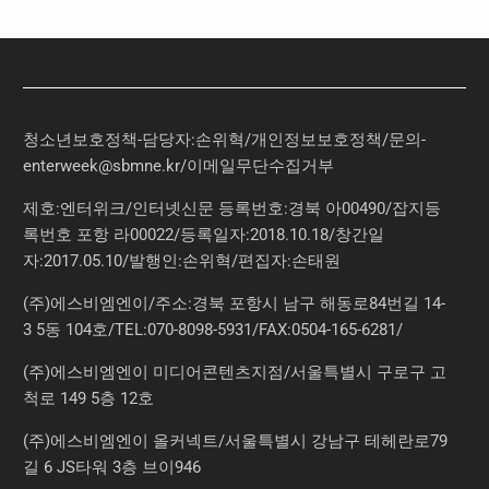
청소년보호정책-담당자:손위혁
/
개인정보보호정책
/
문의
-
enterweek@sbmne.kr
/이메일무단수집거부
제호:엔터위크/인터넷신문 등록번호:경북 아00490/잡지등
록번호 포항 라00022/등록일자:2018.10.18/창간일
자:2017.05.10/발행인:손위혁/편집자:손태원
(주)에스비엠엔이/주소:경북 포항시 남구 해동로84번길 14-
3 5동 104호/TEL:070-8098-5931/FAX:0504-165-6281/
(주)에스비엠엔이 미디어콘텐츠지점/서울특별시 구로구 고
척로 149 5층 12호
(주)에스비엠엔이 올커넥트/서울특별시 강남구 테헤란로79
길 6 JS타워 3층 브이946