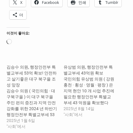
X
Facebook
인쇄
Tumblr
더
이것이 좋아요:
로
드
중...
김승수 의원, 행정안전부 특
유상범 의원, 행정안전부 특
별교부세 53억 확보! 안전하
별교부세 43억원 확보
고 살기좋은 대구 북구을 조
국민의힘 유상범 의원 ( 강원
성 앞장
홍천 · 횡성 · 영월 · 평창 ) 은
김승수 의원 ( 국민의힘 · 대
지역 현안 10 개 사업 추진에
구북구을 ) 이 대구 북구을
필요한 행정안전부 특별교
주민 편의 증진과 지역 안전
부세 43 억원을 확보했다
강화를 위한 2024 년 하반기
고 13 일 밝혔다 . 유상범 의
2025년 8월 14일
행정안전부 특별교부세 53
원실에 따르면 이번에 확보
"사회"에서
억 원을 확보했다고 5 일 밝
2025년 1월 6일
된 특별교부세는 ▲ 홍천 내
혔다 . 김승수 의원이 확보한
"사회"에서
면 방내 2 리 여차울 교량 신
특별교부세는 ▲ 산격대교
축 9 억원 , ▲ 홍천군 재난상