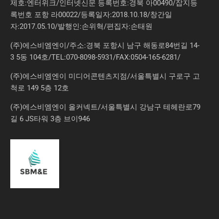
제호:엔터위크/인터넷신문 등록번호:경북 아00490/잡지등
록번호 포항 라00022/등록일자:2018.10.18/창간일
자:2017.05.10/발행인:손위혁/편집자:손태원
(주)에스비엠엔이/주소:경북 포항시 남구 해동로84번길 14-
3 5동 104호/TEL:070-8098-5931/FAX:0504-165-6281/
(주)에스비엠엔이 미디어콘텐츠지점/서울특별시 구로구 고
척로 149 5층 12호
(주)에스비엠엔이 올커넥트/서울특별시 강남구 테헤란로79
길 6 JS타워 3층 브이946