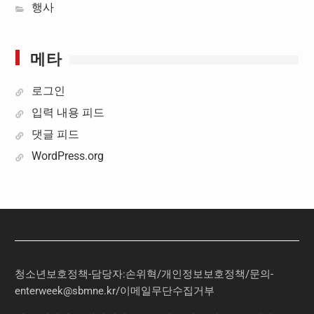
행사
메타
로그인
입력 내용 피드
댓글 피드
WordPress.org
청소년보호정책-담당자:손위혁
/
개인정보보호정책
/
문의
-
enterweek@sbmne.kr
/이메일무단수집거부