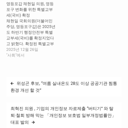
영등포갑 채현일 의원, 영등
내진보강공사 25 억원 ▲ 고
황실 시스템 개선 2 억
포구 변화를 위한 특별교부
촌지하차도 자동차단시설
원 , ▲ 횡성군 자원봉사회
세(국비) 확정
설치 6 억원 ▲ 연경초교 등
관 건립공사 5 억원 , ▲ 횡성
채현일 국회의원(더불어민
어린이 ·…
읍 재난안전 전광판 설
주당, 영등포구갑)은 2025년
치 5 억원 , ▲ 영월읍 덕포리
도 하반기 행정안전부 특별
청년창업 센터 조성 7 억
교부세(국비)를 확정지었다
원 , ▲ 영월군 가족센터 실외
고 밝혔다. 확정된 특별교부
놀이터 조성 2 억원 , ▲ 영월
세는 ▲양평누리체육공원
2025년 12월 26일
도원지구 침수 우려 하상도
파크골프장 확장 조성 및 보
"사회"에서
로 진입차단시설 설치 2 억
행로 개선 11억원, ▲도림천
원 , ▲ 평창 대화면 대
휴게공간 조성 및 환경개선
화 4 리 ( 던짓골 ) 지방상수
3억원, ▲도림보도육교 설치
도 확장 4 억원 , ▲ 평창 오대
사업(도림천 횡단교량) 10억
천 ( 송정교 ~ 오대교 ) 하천
글
위성곤 후보, “여름 실내온도 28도 이상 공공기관 찜통
원이다 양평누리체육공원
범람 예방사업 7 억원 등이
탐
파크골프장 확장 조성 및 보
환경 개선 할 것”
다 . 홍천군 내면 방내 2 리
행로 개선 사업은 안양천 양
여차울…
색
평누리체육공원에 위치한
파크골프장을 확장하고, 파
최혁진 의원 , 기업의 개인정보 자료제출 “버티기” 와 탈
크골프장 인근 보행로를 개
퇴·철회 방해 막는 「개인정보 보호법 일부개정법률안」
선하는 사업이다. 파크골프
대표 발의
장 이용자들의 편의를…