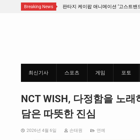
산인디커넥트페스티벌 출품 인디
판타지 케이팝 애니메이션 ‘고스트밴드’ 
Breaking News
개봉 확정, 소울 충만한 메인 포스터 &
Skip
개
to
content
최신기사
스포츠
게임
포토
NCT WISH, 다정함을 노래하다
담은 따뜻한 진심
2026년 4월 6일
손태원
연예