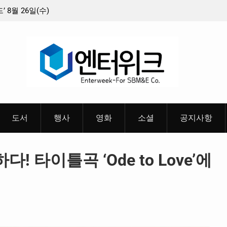
8월 26일(수)
충청 청소년이 만든 U대회 홍보 영상…최종 6편
 메인 예고편 공
도서
행사
영화
소셜
공지사항
! 타이틀곡 ‘Ode to Love’에