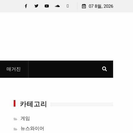
 선정
중요 메일메일 제목정준호 의원, 축구협회 슬그머니 만
07 8월, 2026
들고 지운 ‘홍명보 특례’ 홍명보에 쏟아진 20년 무한 특
Facebook
Twitter
YouTube
Plus
Pinterest
혜
Google
매거진
카테고리
게임
뉴스와이어