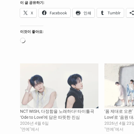
이 글 공유하기:
X
Facebook
인쇄
Tumblr
이것이 좋아요:
로
드
중...
NCT WISH, 다정함을 노래하다! 타이틀곡
‘폼 제대로 오른’ N
‘Ode to Love’에 담은 따뜻한 진심
Love’로 ‘음원
2026년 4월 6일
2026년 4월 23
"연예"에서
"연예"에서