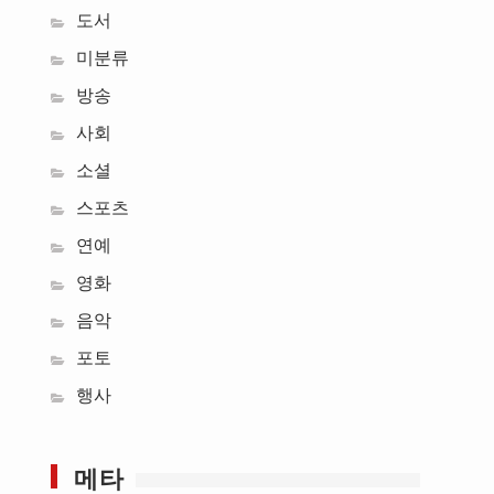
도서
미분류
방송
사회
소셜
스포츠
연예
영화
음악
포토
행사
메타