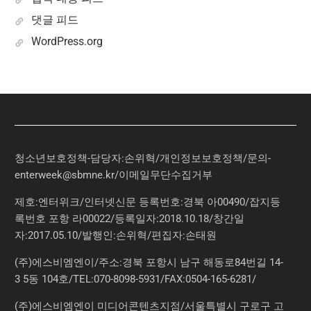
댓글 피드
WordPress.org
청소년보호정책-담당자:손위혁
/
개인정보보호정책
/
문의
-
enterweek@sbmne.kr
/이메일무단수집거부
제호:엔터위크/인터넷신문 등록번호:경북 아00490/잡지등
록번호 포항 라00022/등록일자:2018.10.18/창간일
자:2017.05.10/발행인:손위혁/편집자:손태원
(주)에스비엠엔이/주소:경북 포항시 남구 해동로84번길 14-
3 5동 104호/TEL:070-8098-5931/FAX:0504-165-6281/
(주)에스비엠엔이 미디어콘텐츠지점/서울특별시 구로구 고