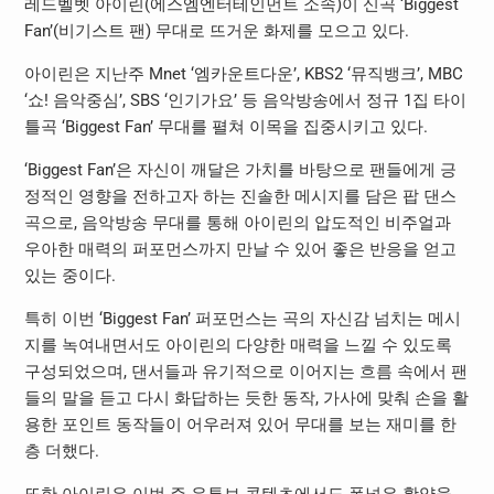
레드벨벳 아이린(에스엠엔터테인먼트 소속)이 신곡 ‘Biggest
Fan’(비기스트 팬) 무대로 뜨거운 화제를 모으고 있다.
아이린은 지난주 Mnet ‘엠카운트다운’, KBS2 ‘뮤직뱅크’, MBC
‘쇼! 음악중심’, SBS ‘인기가요’ 등 음악방송에서 정규 1집 타이
틀곡 ‘Biggest Fan’ 무대를 펼쳐 이목을 집중시키고 있다.
‘Biggest Fan’은 자신이 깨달은 가치를 바탕으로 팬들에게 긍
정적인 영향을 전하고자 하는 진솔한 메시지를 담은 팝 댄스
곡으로, 음악방송 무대를 통해 아이린의 압도적인 비주얼과
우아한 매력의 퍼포먼스까지 만날 수 있어 좋은 반응을 얻고
있는 중이다.
특히 이번 ‘Biggest Fan’ 퍼포먼스는 곡의 자신감 넘치는 메시
지를 녹여내면서도 아이린의 다양한 매력을 느낄 수 있도록
구성되었으며, 댄서들과 유기적으로 이어지는 흐름 속에서 팬
들의 말을 듣고 다시 화답하는 듯한 동작, 가사에 맞춰 손을 활
용한 포인트 동작들이 어우러져 있어 무대를 보는 재미를 한
층 더했다.
또한 아이린은 이번 주 유튜브 콘텐츠에서도 폭넓은 활약을