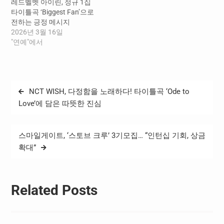
레드벨벳 아이린, 정규 1집
타이틀곡 ‘Biggest Fan’으로
전하는 긍정 메시지
2026년 3월 16일
"연예"에서
글
NCT WISH, 다정함을 노래하다! 타이틀곡 ‘Ode to
탐
Love’에 담은 따뜻한 진심
색
스마일게이트, ‘스토브 크루’ 3기모집… “인턴십 기회, 상금
확대”
Related Posts