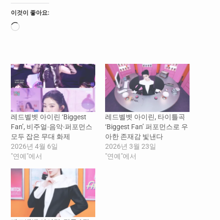
이것이 좋아요:
로
드
중...
레드벨벳 아이린 ‘Biggest
레드벨벳 아이린, 타이틀곡
Fan’, 비주얼∙음악∙퍼포먼스
‘Biggest Fan’ 퍼포먼스로 우
모두 잡은 무대 화제
아한 존재감 빛낸다
2026년 4월 6일
2026년 3월 23일
"연예"에서
"연예"에서