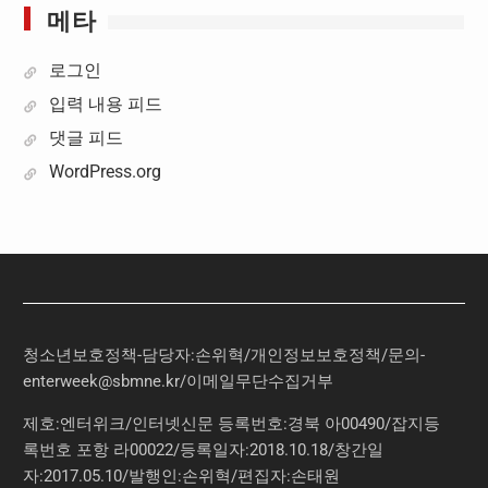
메타
로그인
입력 내용 피드
댓글 피드
WordPress.org
청소년보호정책-담당자:손위혁
/
개인정보보호정책
/
문의
-
enterweek@sbmne.kr
/이메일무단수집거부
제호:엔터위크/인터넷신문 등록번호:경북 아00490/잡지등
록번호 포항 라00022/등록일자:2018.10.18/창간일
자:2017.05.10/발행인:손위혁/편집자:손태원