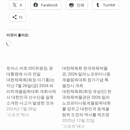
X
Facebook
인쇄
Tumblr
더
이것이 좋아요:
로
드
중...
토마스 바흐 IOC위원장, 윤
대한체육회 한국체육박물
대통령에 사과 전달
관, 2026 밀라노코르티나동
대한체육회(회장 이기흥)는
계올림픽대회 참가기념 특
지난 7월 26일(금) 2024 파
별전시 개최
리하계올림픽대회 개회식에
대한체육회(회장 유승민) 한
서 대한민국 선수단을 잘못
국체육박물관은 2026 밀라
소개한 사고가 발생한 것과
노코르티나동계올림픽대회
관련하여, 프랑스 현지시간
2024년 7월 28일
를 앞두고 대한민국 동계올
13시(한국시간 20시)에 윤
"스포츠"에서
림픽 도전의 역사를 재조명
석열 대통령과 토마스 바흐
하는 특별전시 「It's Our
2025년 12월 22일
국제올림픽위원회(IOC) 위
Vibe」를 12월 18일(목)부
"스포츠"에서