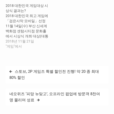
원장이 통화를 했다고 밝혔
터 2026년 2월 22일(일)까
2018 대한민국 게임대상 시
다. 이날 통화는 바흐 IOC위
지 개최한다. 이번 전시는 일
상식 결과는?
원장, 이기흥 대한체육회장
제강점기부터 현재까지 대
2018 대한민국 최고 게임에
겸 IOC위원, 김종훈 대한체
한민국 동계올림픽의 도전
「검은사막 모바일」선정
육회 명예대사, 에티엔느 토
과 성취의 과정을 다양한 사
11월 14일(수) 부산 신세계
부아(Etienne Thoboi) 2024
료와 영상으로 소개하며, 국
백화점 센텀시티점 문화홀
파리올림픽조직위원회 CEO,
제무대에 도전해 온 한국 동
에서 시상식 개최 대상(대통
이아니스 쟈쇼(Yiannis
계스포츠의 역사적 의미를
령상)「검은사막 모바일」,
2018년 11월 21일
Exarchos) OBS CEO가…
되짚어보기 위해 기획됐다.
최우수상(국무총리상) 「 야
"게임"에서
□ 동계올림픽에 출전한 조선
생의 땅 : 듀랑고 」등 13개
인 선수들의 도전…
부문 18개 분야 시상 올 한해
우리나라 최고의 게임을 가
리는 ‘2018 대한민국 게임대
글
스토브, 2P 게임즈 특별 할인전 진행! 약 20 종 최대
상’(문화체육관광부, 전자신
탐
문, 스포츠조선 공동주최) 시
80% 할인
상식이 14일 오후 5시 부산
색
신세계백화점 센텀시티점
문화홀에서 개최됐다. 이
네오위즈 ‘피망 뉴맞고’, 오프라인 팝업에 방문객 8천여
번…
명 몰리며 성료