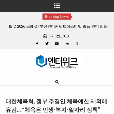
Breaking News
[BIC 2026 스페셜] 부산인디커넥트페스티벌 출품 인디 리듬
판타지
게임 4종 프리뷰
확정
07 8월, 2026
Facebook
Twitter
YouTube
Plus
Pinterest
Skip
Google
to
content
대한체육회, 정부 추경안 체육예산 제외에
유감… “체육은 민생·복지·일자리 정책”