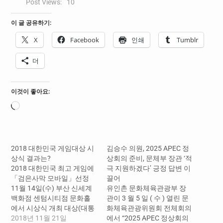
Post Views:
10
이 글 공유하기:
X
Facebook
인쇄
Tumblr
더
이것이 좋아요:
로
드
중...
2018 대한민국 게임대상 시
김승수 의원, 2025 APEC 정
상식 결과는?
상회의 준비, 문체부 장관 ‘적
2018 대한민국 최고 게임에
극 지원하겠다’ 긍정 답변 이
「검은사막 모바일」선정
끌어
11월 14일(수) 부산 신세계
유인촌 문화체육관광부 장
백화점 센텀시티점 문화홀
관이 3 월 5 일 ( 수 ) 열린 문
에서 시상식 개최 대상(대통
화체육관광위원회 전체회의
령상)「검은사막 모바일」,
2018년 11월 21일
에서 “2025 APEC 정상회의