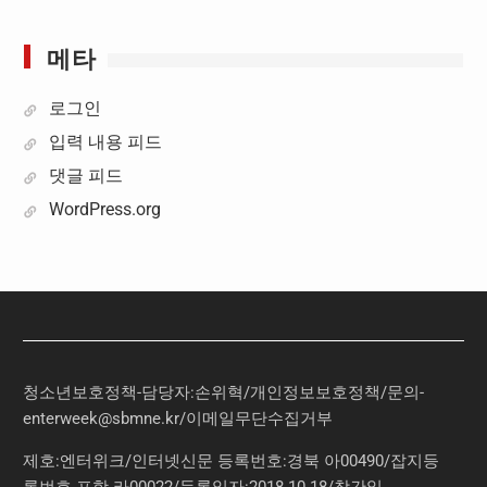
메타
로그인
입력 내용 피드
댓글 피드
WordPress.org
청소년보호정책-담당자:손위혁
/
개인정보보호정책
/
문의
-
enterweek@sbmne.kr
/이메일무단수집거부
제호:엔터위크/인터넷신문 등록번호:경북 아00490/잡지등
록번호 포항 라00022/등록일자:2018.10.18/창간일