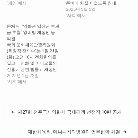
최우수상(국무총리상) 「 야
"게임"에서
준비에 차질이 없도록 최대
생의 땅 : 듀랑고 」등 13개
한 지원이 필요하다 ” 는 김
2025년 3월 5일
부문 18개 분야 시상 올 한해
승수 의원의 요청에 “ 적극
"사회"에서
우리나라 최고의 게임을 가
지원하겠다 ” 는 긍정적인 답
문체위, “영화관 입장권 부과
리는 ‘2018 대한민국 게임대
변을 내놨다 . 국회 문화체육
금 부활” 영비법 개정안 등
상’(문화체육관광부, 전자신
관광위원회 소속 김승수 의
의결
문, 스포츠조선 공동주최) 시
원 ( 국민의힘 · 대구 북구을 )
국회 문화체육관광위원회
상식이 14일 오후 5시 부산
은 이날 문화체육관광부…
(위원장 전재수)는 1월 21일
신세계백화점 센텀시티점
(화) 오전 10시 전체회의를
문화홀에서 개최됐다. 이
열고 「영화 및 비디오물의
번…
진흥에 관한 법률」 개정안
등 30건의 법률안을 의결하
2025년 1월 22일
였다. 오늘 의결된 법률안의
"사회"에서
내용은 다음과 같다. 먼저,
「영화 및 비디오물의 진흥
에 관한 법률 일부개정법률
안(대안)」은 ▲ 지난해 말
글
제27회 전주국제영화제 국제경쟁 선정작 10편 공개
2025년도 예산안 부수 법안
탐
처리에 따라 삭제되었던 '영
화상영관 입장권 부과금' 규
색
정을 다시 신설하여…
대한체육회, 미니쉬치과병원과 업무협약 체결