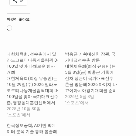
더
이것이 좋아요:
로
드
중...
대한체육회, 선수촌에서 밀
박홍근 기획예산처 장관, 국
라노코르티나동계올림픽 D-
가대표선수촌 방문
100일 맞아 다채로운 행사
대한체육회(회장 유승민)는
개최
5월 8일(금) 박홍근 기획예
대한체육회(회장 유승민)는
산처 장관이 국가대표선수
10월 29일(수) 2026 밀라노
촌을 방문해 2026 아이치·나
코르티나동계올림픽대회 D-
고야아시아경기대회를 준비
100일을 맞아 국가대표선수
중인 국가대표 선수단을 격
2026년 5월 8일
촌, 평창동계훈련센터에서
려했다고 밝혔다. 박홍근 장
"스포츠"에서
다채로운 행사를 개최하며
2025년 10월 30일
관은 수영, 체조, 펜싱 등 국
선수단의 사기를 진작하고
"스포츠"에서
가대표 훈련 현장을 참관하
동계올림픽 분위기를 조성
며 선수들과 지도자들을 격
한국정보공학, AI기반 빅데
했다. □ 국가대표선수촌, 국
려한 데 이어, 메디컬센터와
이터 분석 기술 통해 봅슬레
가대표 가족 초청 행사로 뜻
웨이트트레이닝센터를 찾아