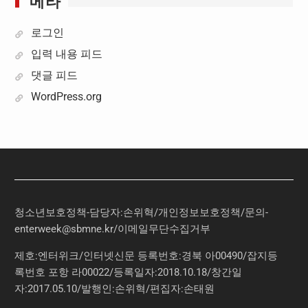
로그인
입력 내용 피드
댓글 피드
WordPress.org
청소년보호정책-담당자:손위혁
/
개인정보보호정책
/
문의
-
enterweek@sbmne.kr
/이메일무단수집거부
제호:엔터위크/인터넷신문 등록번호:경북 아00490/잡지등
록번호 포항 라00022/등록일자:2018.10.18/창간일
자:2017.05.10/발행인:손위혁/편집자:손태원