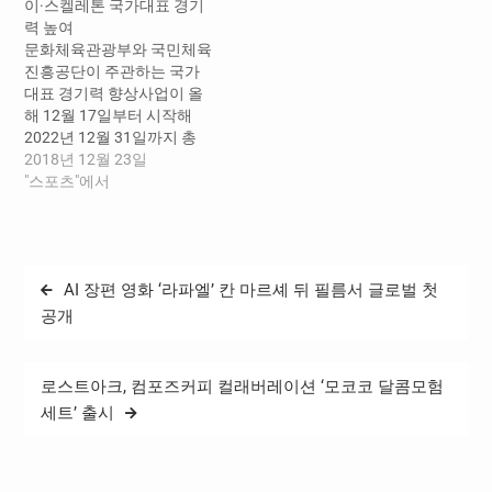
이·스켈레톤 국가대표 경기
깊은 시간 가져 29일(수) 진
국가대표 지원 현황을 점검
력 높여
천 국가대표선수촌에서 ‘동
했다. 특히 이날 현장에는 육
문화체육관광부와 국민체육
계종목 국가대표 가족초청
상 우상혁, 근대5종 전웅태,
진흥공단이 주관하는 국가
행사’가 개최되었다. 이번 행
유도 김하윤, 브레이킹 김홍
대표 경기력 향상사업이 올
사는 올림픽을 100일 앞두
열,…
해 12월 17일부터 시작해
고 마지막 담금질에 돌입한
2022년 12월 31일까지 총
국가대표 선수들에게 가장
49개월간 진행될 예정이다.
2018년 12월 23일
큰 힘이 되어주는 가족을…
이번 ‘첨단기술 기반 국가대
"스포츠"에서
표 경기력 향상사업’은 약 50
억원이 들어갈 예정인 대규
모 사업으로 4차 산업 핵심
기술의 스포츠 분야 접목을
글
AI 장편 영화 ‘라파엘’ 칸 마르셰 뒤 필름서 글로벌 첫
통한 봅슬레이 및 스켈레톤
탐
종목의 국가대표 경기력 향
공개
상과 인재 발굴 및 육성, 더
색
나아가…
로스트아크, 컴포즈커피 컬래버레이션 ‘모코코 달콤모험
세트’ 출시