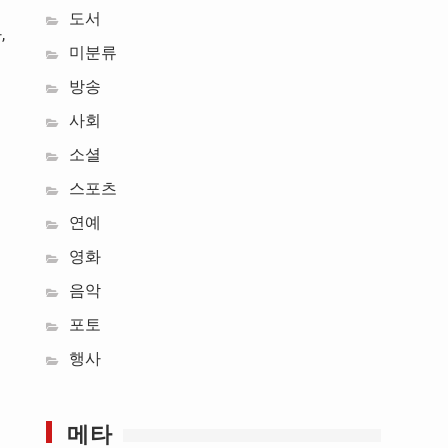
도서
,
미분류
방송
사회
소셜
스포츠
연예
영화
음악
포토
독
행사
메타