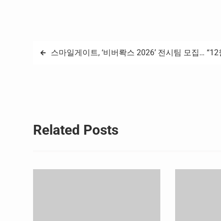
츠 현장에서 스톨즈메디칼 장비가 사용되
파스 브랜드인 ‘
고 있다. 이번 협찬 계약에 따라 천안에 개
들의 부상…
관한 '대한민국 축구종합센터'의 치료실
에 ‘스톨즈메디칼 치료존’이 신설되며, 다양
한 충격파 치료 장비 등이 대한축구협회 의
글
스마일게이트, ‘비버롹스 2026’ 전시팀 모집… “12
무팀에 제공될 예정이다. 이에…
탐
색
Related Posts