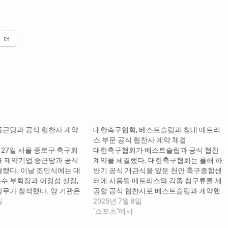
더
종근당과 공식 협찬사 계약
대한축구협회, 베스트슬립과 침대 매트리
스 부문 공식 협찬사 계약 체결
27일 서울 종로구 축구회
대한축구협회가 베스트슬립과 공식 협찬
표 제약기업 종근당과 공식
계약을 체결했다. 대한축구협회는 올해 하
결했다. 이날 조인식에는 대
반기 공식 개관식을 앞둔 천안 축구종합센
수 부회장과 이정섭 실장,
터에 사용될 매트리스와 각종 침구류를 제
상무가 참석했다. 양 기관은
공할 공식 협찬사로 베스트슬립과 계약했
 선수 복지 향상을 위한 상
일
다고 7일 밝혔다. 계약기간은 2029년까지
2025년 7월 8일
다. 이번 협약을 통해 종근
4년간이다. 베스트슬립은 1989년부터 고
"스포츠"에서
표팀의 공식 협찬사로서
품질 매트리스를 전문적으로 제조해왔으며