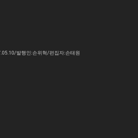
7.05.10/발행인:손위혁/편집자:손태원