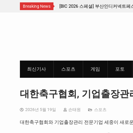
 … 수도권 서남부 교통
[BIC 2026 스페셜] 부산인디커넥트페스티
Breaking News
리듬게임 4종 프리뷰
Skip
to
content
최신기사
스포츠
게임
포토
대한축구협회, 기업출장관리
2026년 5월 19일
손태원
스포츠
대한축구협회와 기업출장관리 전문기업 세중이 새로운 