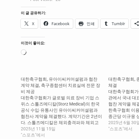
이 글 공유하기:
X
Facebook
인쇄
Tumblr
이것이 좋아요:
로
드
중...
대한축구협회, 유아이씨커머셜펌과 협찬
대한축구협회, 
계약 체결, 축구종합센터 치료실에 전문 장
체결
비 제공
대한축구협회가 
대한축구협회가 글로벌 의료 장비 기업 스
관에서 국내 대
위스 스톨즈메디칼(Storz Medical)의 한국
협찬 계약을 체
공식 수입·유통사인 유아이씨커머셜펌과
한축구협회 이용
협찬사 계약을 체결했다. 계약기간은 2년이
종근당 이규웅 
다. 스톨즈메디칼은 체외충격파와 체외고
한국 축구 발전과
2025년 6월 30
강도자기장 치료 분야의 세계적 선도 기업
2025년 11월 15일
호 협력을 약속했
"스포츠"에서
이다. 현재 전 세계 130여 개국 다양한 스포
"스포츠"에서
당은 축구국가대