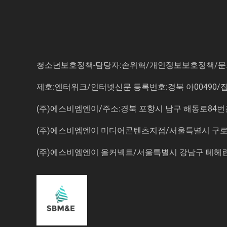
청소년보호정책-담당자:손위혁
/
개인정보보호정책
/
문
제호:엔터위크/인터넷신문 등록번호:경북 아00490/잡지등
(주)에스비엠엔이/주소:경북 포항시 남구 해동로84번길 14-3 5
(주)에스비엠엔이 미디어콘텐츠지점/서울특별시 구로구 
(주)에스비엠엔이 올커넥트/서울특별시 강남구 테헤란로7