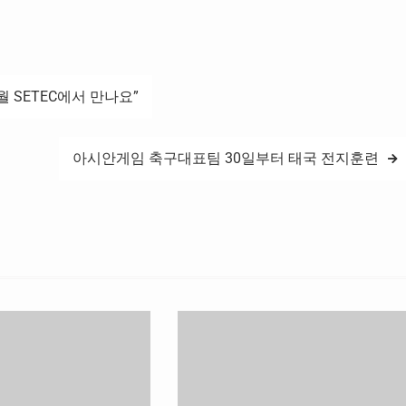
케펨’ 제품을 중심으로 선수
오랜 노하우와 기술력을 바탕으로 진천·평
창·태릉 국가대표 선수촌에도 침대와 매트
리스를 제공하고 있다. 공식 협찬 계약 체결
을 위한…
월 SETEC에서 만나요”
아시안게임 축구대표팀 30일부터 태국 전지훈련