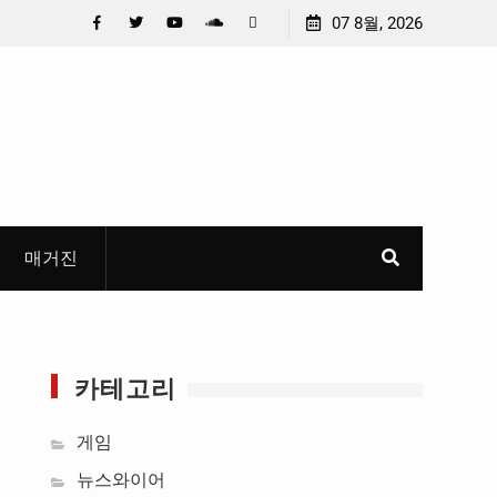
충청 청소년이 만든 U대회 홍보 영상…최종 6편 선정
07 8월, 2026
중요 
들고 
Facebook
Twitter
YouTube
Plus
Pinterest
혜
Google
매거진
카테고리
게임
뉴스와이어