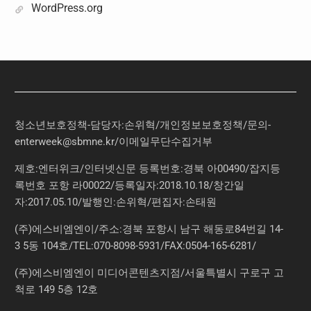
WordPress.org
청소년보호정책-담당자:손위혁
/
개인정보보호정책
/
문의
-
enterweek@sbmne.kr
/이메일무단수집거부
제호:엔터위크/인터넷신문 등록번호:경북 아00490/잡지등
록번호 포항 라00022/등록일자:2018.10.18/창간일
자:2017.05.10/발행인:손위혁/편집자:손태원
(주)에스비엠엔이/주소:경북 포항시 남구 해동로84번길 14-
3 5동 104호/TEL:070-8098-5931/FAX:0504-165-6281/
(주)에스비엠엔이 미디어콘텐츠지점/서울특별시 구로구 고
척로 149 5층 12호