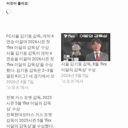
이것이 좋아요:
로
드
중...
FC서울 김기동 감독, 개막 4
연승 이끌며 2026시즌 첫
‘flex 이달의 감독상’ 수상
서울 김기동 감독이 개막 4
연승을 이끌며 2026시즌 첫
서울 김기동 감독, 8월 ‘flex
‘flex 이달의 감독상’을 수상
이달의 감독상’ 수상
했다. 김기동 감독은 2~3월
2024년 9월 5일
열린 K리그1 네 경기에서 모
"스포츠"에서
두 승리하며, 서울 구단 역사
2026년 4월 7일
상 최초로 개막 4연승을 달
"스포츠"에서
성했다. 서울은 시즌 첫 경기
전북 거스 포옛 감독, 2025
였던 1라운드 인천전(2대1
시즌 5월 ‘flex 이달의 감독
승)을 시작으로, 3라운드 제
상’ 수상
주전(2대1 승), 4라운드 포항
전북현대모터스 거스 포옛
전(1대0 승)에서 연승을 이
감독이 2025시즌 5월 ‘flex
어갔고, 특히 5라운드 광주
이달의 감독상’을 수상했다.
전 5대0 승리로 상승세에…