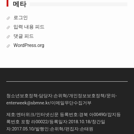
메타
로그인
입력 내용 피드
댓글 피드
WordPress.org
청소년보호정책-담당자:손위혁
/
개인정보보호정책
/
문의
-
enterweek@sbmne.kr
/이메일무단수집거부
제호:엔터위크/인터넷신문 등록번호:경북 아00490/잡지등
록번호 포항 라00022/등록일자:2018.10.18/창간일
자:2017.05.10/발행인:손위혁/편집자:손태원