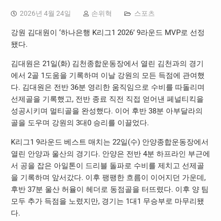
2026년 4월 24일
손위혁
스포츠
강원 김대원이 ‘하나은행 K리그1 2026’ 9라운드 MVP로 선정
됐다.
김대원은 21일(화) 김천종합운동장에서 열린 김천과의 경기
에서 2골 1도움을 기록하며 이날 강원의 모든 득점에 관여했
다. 김대원은 전반 36분 영리한 움직임으로 수비를 따돌리며
선제골을 기록했고, 전반 종료 직전 직접 얻어낸 페널티킥을
성공시키며 멀티골을 완성했다. 이어 후반 38분 아부달라의
골을 도우며 강원의 3대0 승리를 이끌었다.
K리그1 9라운드 베스트 매치는 22일(수) 안양종합운동장에서
열린 안양과 울산의 경기다. 안양은 전반 4분 하프라인 부근에
서 공을 잡은 아일톤이 드리블 돌파로 수비를 제치고 선제골
을 기록하며 앞서갔다. 이후 팽팽한 흐름이 이어지던 가운데,
후반 37분 울산 허율이 헤더로 동점골을 터뜨렸다. 이후 양 팀
모두 추가 득점을 노렸지만, 경기는 1대1 무승부로 마무리됐
다.