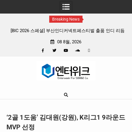
Breaking News
C 2026 스페셜] 부산인디커넥트페스티벌 출품 인디 리듬
판타지 케이팝
게임 4종 프리뷰
확정, 소울
08 8월, 2026
Facebook
Twitter
YouTube
Plus
Pinterest
Skip
Google
to
content
‘2골 1도움’ 김대원(강원), K리그1 9라운드
MVP 선정