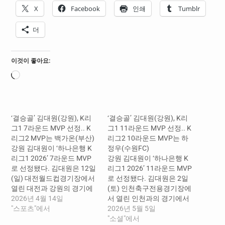
X
Facebook
인쇄
Tumblr
더
이것이 좋아요:
로
드
중...
‘결승골’ 김대원(강원), K리
‘결승골’ 김대원(강원), K리
그1 7라운드 MVP 선정.. K
그1 11라운드 MVP 선정.. K
리그2 MVP는 백가온(부산)
리그2 10라운드 MVP는 하
강원 김대원이 ‘하나은행 K
정우(수원FC)
리그1 2026’ 7라운드 MVP
강원 김대원이 ‘하나은행 K
로 선정됐다. 김대원은 12일
리그1 2026’ 11라운드 MVP
(일) 대전월드컵경기장에서
로 선정됐다. 김대원은 2일
열린 대전과 강원의 경기에
(토) 인천축구전용경기장에
서 결승골을 기록하며 팀의
2026년 4월 14일
서 열린 인천과의 경기에서
승리를 이끌었다. 김대원은
"스포츠"에서
전반 44분 강력한 중거리 슈
2026년 5월 5일
전반 34분 고영준이 가슴으
팅으로 결승골을 기록했다.
"소셜"에서