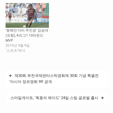
로 넘겨준 볼을 환상적인 발
이에 힘입어 강원은 1대0으
리슛으로 마무리하여 선제
로 승리했고, 김대원은 올 시
골이자 결승골을 완성했다.
즌 본인의 세 번째 라운드
이 밖에도 김대원은 측면에
MVP를 차지했다. K리그1
서 활발한 움직임과 날카로
11라운드 베스트 매치는 2
운 킥을 무기로 맹활약했다.
일(토) 서울월드컵경기장에
‘동해안 더비 주인공‘ 김승대
K리그1 7라운드 베스트 팀
서 열린 서울과 김천의 경기
(포항), K리그1 10라운드
역시 강원이다. 강원은…
다. 이날 전반 30분 김천 고
MVP
재현이…
2019년 5월 9일
"스포츠"에서
글
제30회 부천국제판타스틱영화제 30회 기념 특별전
탐
‘아시아 장르영화 99’ 공개
색
스마일게이트, ‘폭풍의 메이드’ 24일 스팀 글로벌 출시