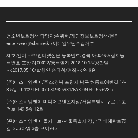
청소년보호정책-담당자:손위혁
/
개인정보보호정책
/
문의
-
enterweek@sbmne.kr
/이메일무단수집거부
제호:엔터위크/인터넷신문 등록번호:경북 아00490/잡지등
록번호 포항 라00022/등록일자:2018.10.18/창간일
자:2017.05.10/발행인:손위혁/편집자:손태원
(주)에스비엠엔이/주소:경북 포항시 남구 해동로84번길 14-
3 5동 104호/TEL:070-8098-5931/FAX:0504-165-6281/
(주)에스비엠엔이 미디어콘텐츠지점/서울특별시 구로구 고
척로 149 5층 12호
(주)에스비엠엔이 올커넥트/서울특별시 강남구 테헤란로79
길 6 JS타워 3층 브이946