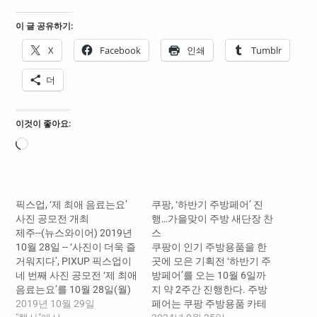
이 글 공유하기:
X
Facebook
인쇄
Tumblr
더
이것이 좋아요:
로
드
중...
픽스업, ‘제 최애 음료는요’
쿠팡, ‘하반기 주방페어’ 진
사진 공모전 개최
행…가을맞이 주방 새단장 찬
제주--(뉴스와이어) 2019년
스
10월 28일 -- ‘사진이 더욱 즐
쿠팡이 인기 주방용품을 한
거워지다’, PIXUP 픽스업이
곳에 모은 기획전 ‘하반기 주
네 번째 사진 공모전 ‘제 최애
방페어’를 오는 10월 6일까
음료는요’를 10월 28일(월)
지 약 2주간 진행한다. 주방
부터 11월 30일(토)까지 진
2019년 10월 29일
페어는 쿠팡 주방용품 카테