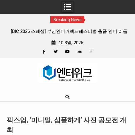
Breaking News
인디커넥트페스티벌 출품 인디 리듬
판타지 케이팝 애니메이션 ‘고스트밴드’
 프리뷰
확정, 소울 충만한 메인 포스터 &
10 8월, 2026
Facebook
Twitter
YouTube
Plus
Pinterest
Skip
Google
to
content
픽스업, ‘미니멀, 심플하게’ 사진 공모전 개
최