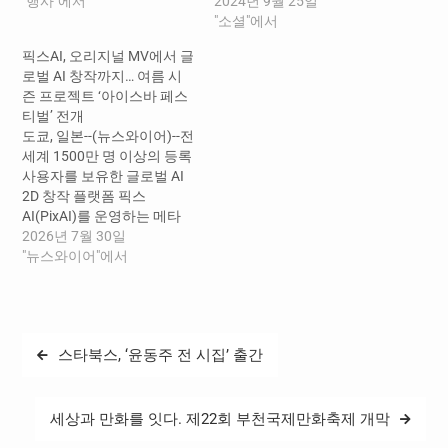
행한다. 촬영 기기 관계없이
"행사"에서
고리 대표 할인전으로, 올 하
2024년 9월 25일
공간, 음료 또는 디저트, 사람
반기에는 캠핑/피크닉용품
"소셜"에서
등 카페에서 촬영한 작품이
및 주방 새단장을 위한 아이
픽스AI, 오리지널 MV에서 글
라면 수량 관계없이 출품할
템들을 중심으로 준비했다.
로벌 AI 창작까지… 여름 시
수 있다. 공모전 참여 방법은
다양한 인기 브랜드가 참여
즌 프로젝트 ‘아이스바 페스
다음과 같다. 1) 픽스업 사이
해 폭넓은 품목들을 갖췄다.
티벌’ 전개
트 무료 회원가입 2)…
각 카테고리별 주요 참여 브
도쿄, 일본--(뉴스와이어)--전
랜드는 ▲쿡웨어 (테팔, 키친
세계 1500만 명 이상의 등록
플라워, 그린팬, 해피콜) ▲
사용자를 보유한 글로벌 AI
테이블웨어 (메종오브제,…
2D 창작 플랫폼 픽스
AI(PixAI)를 운영하는 메타
노멀리 K.K.(Metanomaly
2026년 7월 30일
K.K., 대표 레이븐 가오)는 오
"뉴스와이어"에서
리지널 애니메이션 MV와 캐
릭터 스토리, AI 이미지·영상
창작 도구, 글로벌 콘테스트
를 연결한 여름 시즌 프로젝
글
스타북스, ‘윤동주 전 시집’ 출간
트 ‘아이스바 페스티벌’을 전
탐
개한다고 밝혔다. 스페셜
MV ‘여름빛을 찾아서’(Song
색
by Mika Kohinata) : 픽스AI…
세상과 만화를 잇다. 제22회 부천국제만화축제 개막