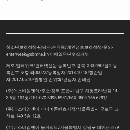
청소년보호정책-담당자:손위혁
/
개인정보보호정책
/
문의
-
enterweek@sbmne.kr
/이메일무단수집거부
제호:엔터위크/인터넷신문 등록번호:경북 아00490/잡지등
록번호 포항 라00022/등록일자:2018.10.18/창간일
자:2017.05.10/발행인:손위혁/편집자:손태원
(주)에스비엠엔이/주소:경북 포항시 남구 해동로84번길 14-
3 5동 104호/TEL:070-8098-5931/FAX:0504-165-6281/
(주)에스비엠엔이 미디어콘텐츠지점/서울특별시 구로구 고
척로 149 5층 12호
(주)에스비엠엔이 올커넥트/서울특별시 강남구 테헤란로79