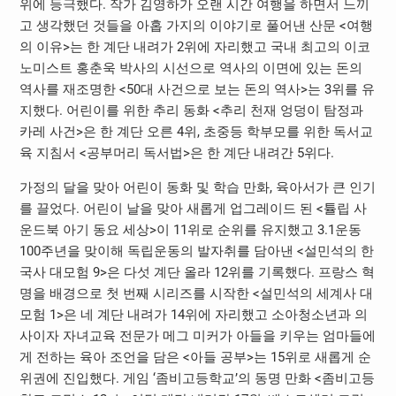
위에 등극했다. 작가 김영하가 오랜 시간 여행을 하면서 느끼
고 생각했던 것들을 아홉 가지의 이야기로 풀어낸 산문 <여행
의 이유>는 한 계단 내려가 2위에 자리했고 국내 최고의 이코
노미스트 홍춘욱 박사의 시선으로 역사의 이면에 있는 돈의
역사를 재조명한 <50대 사건으로 보는 돈의 역사>는 3위를 유
지했다. 어린이를 위한 추리 동화 <추리 천재 엉덩이 탐정과
카레 사건>은 한 계단 오른 4위, 초중등 학부모를 위한 독서교
육 지침서 <공부머리 독서법>은 한 계단 내려간 5위다.
가정의 달을 맞아 어린이 동화 및 학습 만화, 육아서가 큰 인기
를 끌었다. 어린이 날을 맞아 새롭게 업그레이드 된 <튤립 사
운드북 아기 동요 세상>이 11위로 순위를 유지했고 3.1운동
100주년을 맞이해 독립운동의 발자취를 담아낸 <설민석의 한
국사 대모험 9>은 다섯 계단 올라 12위를 기록했다. 프랑스 혁
명을 배경으로 첫 번째 시리즈를 시작한 <설민석의 세계사 대
모험 1>은 네 계단 내려가 14위에 자리했고 소아청소년과 의
사이자 자녀교육 전문가 메그 미커가 아들을 키우는 엄마들에
게 전하는 육아 조언을 담은 <아들 공부>는 15위로 새롭게 순
위권에 진입했다. 게임 ‘좀비고등학교’의 동명 만화 <좀비고등