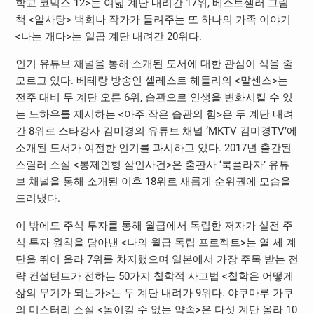
학교 코믹스 12>는 여덟 계단 내려간 17위, 베스트셀러 그림
책 <알사탕> 백희나 작가가 들려주는 또 하나의 가족 이야기
<나는 개다>는 일곱 계단 내려간 20위다.
인기 유튜브 채널을 통해 소개된 도서에 대한 관심이 식을 줄
모르고 있다. 베테랑 방송인 셀레스트 헤들리의 <말센스>는
전주 대비 두 계단 오른 6위, 습관으로 인생을 변화시킬 수 있
는 노하우를 제시하는 <아주 작은 습관의 힘>은 두 계단 내려
간 8위로 스타강사 김미경의 유튜브 채널 ‘MKTV 김미경TV’에
소개된 도서가 여전한 인기를 과시하고 있다. 2017년 출간된
스릴러 소설 <봉제인형 살인사건>은 출판사 ‘북플라자’ 유튜
브 채널을 통해 소개된 이후 18위로 새롭게 순위권에 모습을
드러냈다.
이 밖에도 주식 투자를 통해 월급에서 독립한 저자가 실전 주
식 투자 원칙을 담아낸 <나의 월급 독립 프로젝트>는 열 세 계
단을 뛰어 올라 7위를 차지했으며 일본에서 가장 주목 받는 전
략 컨설턴트가 전하는 50가지 철학적 사고법 <철학은 어떻게
삶의 무기가 되는가>는 두 계단 내려가 9위다. 야쿠마루 가쿠
의 미스터리 소설 <돌이킬 수 없는 약속>은 다섯 계단 올라 10