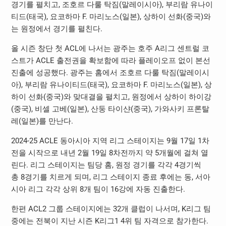
경기를 펼치고
,
조호르 다룰 탁짐
(
말레이시아
),
부리람 유나이
티드
(
태국
),
요코하마
F.
마리노스
(
일본
),
상하이 선화
(
중국
)
와
는 원정에서 경기를 펼친다
.
올 시즌 창단 첫
ACL
에 나서는 광주는 호주
A
리그 센트럴 코
스트가
ACLE
출전권을 확보함에 따라 플레이오프 없이 본선
진출에 성공했다
.
광주는 홈에서 조호르 다룰 탁짐
(
말레이시
아
),
부리람 유나이티드
(
태국
),
요코하마
F.
마리노스
(
일본
),
상
하이 선화
(
중국
)
와 맞대결을 펼치고
,
원정에서 상하이 하이강
(
중국
),
비셀 고베
(
일본
),
산둥 타이샨
(
중국
),
가와사키 프론탈
레
(
일본
)
를 만난다
.
2024-25 ACLE
동아시아 지역 리그 스테이지는
9
월
17
일
1
차
전을 시작으로 내년
2
월
19
일
8
차전까지 약
5
개월에 걸쳐 열
린다
.
리그 스테이지는 팀당 홈
,
원정 경기를 각각
4
경기씩
총
8
경기를 치르게 되며
,
리그 스테이지 종료 후에는 동
,
서아
시아 리그 각각 상위
8
개 팀이
16
강에 자동 진출한다
.
한편
ACL2
그룹 스테이지에는
32
개 클럽이 나서며
, K
리그 팀
중에는 전북이 지난 시즌
K
리그
1 4
위 팀 자격으로 참가한다
.