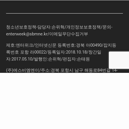
청소년보호정책-담당자:손위혁
/
개인정보보호정책
/
문의
-
enterweek@sbmne.kr
/이메일무단수집거부
제호:엔터위크/인터넷신문 등록번호:경북 아00490/잡지등
록번호 포항 라00022/등록일자:2018.10.18/창간일
자:2017.05.10/발행인:손위혁/편집자:손태원
(주)에스비엠엔이/주소:경북 포항시 남구 해동로84번길 14-
3 5동 104호/TEL:070-8098-5931/FAX:0504-165-6281/
(주)에스비엠엔이 미디어콘텐츠지점/서울특별시 구로구 고
척로 149 5층 12호
(주)에스비엠엔이 올커넥트/서울특별시 강남구 테헤란로79
길 6 JS타워 3층 브이946