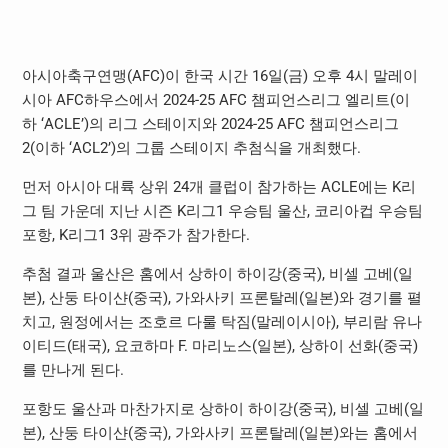
아시아축구연맹
(AFC)
이 한국 시간
16
일
(
금
)
오후
4
시 말레이
시아
AFC
하우스에서
2024-25 AFC
챔피언스리그 엘리트
(
이
하
‘ACLE’)
의 리그 스테이지와
2024-25 AFC
챔피언스리그
2(
이하
‘ACL2’)
의 그룹 스테이지 추첨식을 개최했다
.
먼저 아시아 대륙 상위
24
개 클럽이 참가하는
ACLE
에는
K
리
그 팀 가운데 지난 시즌
K
리그
1
우승팀 울산
,
코리아컵 우승팀
포항
, K
리그
1 3
위 광주가 참가한다
.
추첨 결과 울산은 홈에서 상하이 하이강
(
중국
),
비셀 고베
(
일
본
),
산둥 타이샨
(
중국
),
가와사키 프론탈레
(
일본
)
와 경기를 펼
치고
,
원정에서는 조호르 다룰 탁짐
(
말레이시아
),
부리람 유나
이티드
(
태국
),
요코하마
F.
마리노스
(
일본
),
상하이 선화
(
중국
)
를 만나게 된다
.
포항도 울산과 마찬가지로 상하이 하이강
(
중국
),
비셀 고베
(
일
본
),
산둥 타이샨
(
중국
),
가와사키 프론탈레
(
일본
)
와는 홈에서