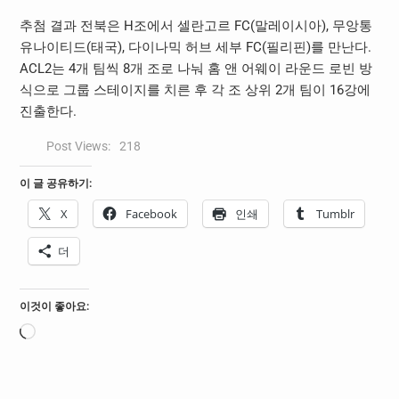
추첨 결과 전북은
H
조에서 셀란고르
FC(
말레이시아
),
무앙통
유나이티드
(
태국
),
다이나믹 허브 세부
FC(
필리핀
)
를 만난다
.
ACL2
는
4
개 팀씩
8
개 조로 나눠 홈 앤 어웨이 라운드 로빈 방
식으로 그룹 스테이지를 치른 후 각 조 상위
2
개 팀이
16
강에
진출한다
.
Post Views:
218
이 글 공유하기:
X
Facebook
인쇄
Tumblr
더
이것이 좋아요:
로
드
중...