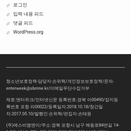
로그인
입력 내용 피드
댓글 피드
WordPress.org
청소년보호정책-담당자:손위혁
/
개인정보보호정책
/
문의
-
enterweek@sbmne.kr
/이메일무단수집거부
제호:엔터위크/인터넷신문 등록번호:경북 아00490/잡지등
록번호 포항 라00022/등록일자:2018.10.18/창간일
자:2017.05.10/발행인:손위혁/편집자:손태원
(주)에스비엠엔이/주소:경북 포항시 남구 해동로84번길 14-