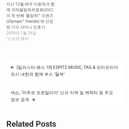
치도체육회 주관으로 진행
지난 12월 배우 이동욱과 함
한 이번 전국동계체육대회
께 국제올림픽위원회(IOC)
(이하 ‘동계체전’)는 얼마 전
의 첫 번째 ‘올림픽™ 프렌즈
성공적으로 마무리되었던
(Olympic™ friends)’에 선정
2026 밀라노코르티나동계
된 가수 샤이니 민호가
올림픽대회에서 선수들이
‘2024 강원 동계청소년올림
2024년 1월 23일
이루어 낸 감동과 열기를 이
픽대회(이하 강원 2024)’를
"스포츠"에서
어받아 개최되었다. 앞서…
방문한다. □ 대회 전 올림픽
™ 프렌즈로서 성화 주자와
유튜브 콘텐츠 촬영 등 활발
한 활동을 해 온 민호는 1월
글
[일러스타 페스 10] ESPITZ MUSIC, TAG & 모리모리아
23일(화) 오전에 평창 알펜
탐
시아 슬라이딩 센터에서 루
츠시 내한과 함께 부스 ‘들썩’
지 ‘팀 계주’ 경기를 관람한
색
다. 지난달…
넥슨, ‘아주르 프로밀리아’ 신규 지역 및 캐릭터 등 주요
정보 공개
Related Posts