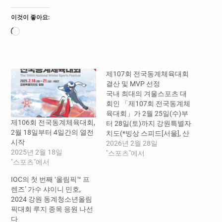
이것이 좋아요:
로
드
중...
제107회 전국동계체육대회
결산 및 MVP 선정
국내 최대의 겨울스포츠 대
회인 「제107회 전국동계체
육대회」가 2월 25일(수)부
제106회 전국동계체육대회,
터 28일(토)까지 강원특별자
2월 18일부터 4일간의 열전
치도(*빙상 스피드[서울], 산
시작
악[경북]) 일원에서 선수
2026년 2월 28일
2025년 2월 18일
2,797명과 임원 1,583명 등
"스포츠"에서
"스포츠"에서
총 4,380명의 17개 시·도선
수단이 참가한 가운데 나흘
IOC의 첫 번째 ‘올림픽™ 프
간의 열전을 마무리했다. 대
렌즈’ 가수 샤이니 민호,
한체육회(회장 유승민) 주
2024 강원 동계청소년올림
최, 강원특별자치도·강원특
픽대회 루지 종목 응원 나선
별자치도교육청·강원특별자
다