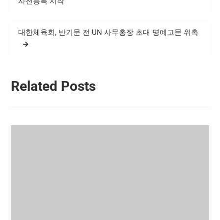
탐
사전등록 시작
이 참가하였으며, 만 6세 어
색
린이부터 만 91세 어르신까
지 전 세대가 스포츠를 통해
대한체육회, 반기문 전 UN 사무총장 초대 명예고문 위촉
하나…
Related Posts