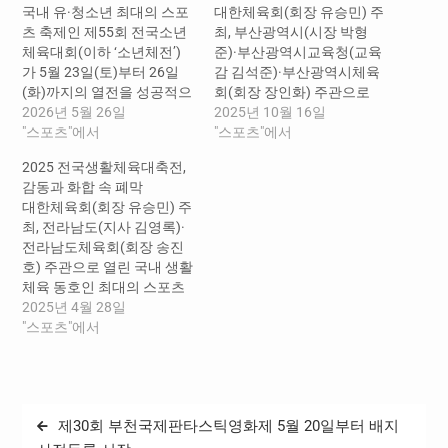
국내 유·청소년 최대의 스포
대한체육회(회장 유승민) 주
츠 축제인 제55회 전국소년
최, 부산광역시(시장 박형
체육대회(이하 ‘소년체전’)
준)·부산광역시교육청(교육
가 5월 23일(토)부터 26일
감 김석준)·부산광역시체육
(화)까지의 열전을 성공적으
회(회장 장인화) 주관으로
로 마무리했다. 대한체육회
2026년 5월 26일
개최되는 「제106회 전국체
2025년 10월 16일
(회장 유승민)가 주최하고
"스포츠"에서
육대회」가 10월 17일(금)
"스포츠"에서
부산광역시, 부산광역시교
부터 23일(목)까지 7일간 부
2025 전국생활체육대축전,
육청, 부산광역시체육회가
산광역시 일원에서 열린다.
감동과 화합 속 폐막
공동 주관한 이번 대회는 문
지난 2000년 제81회 대회 개
대한체육회(회장 유승민) 주
화체육관광부, 교육부, 국민
최 이후 25년 만에 부산에서
최, 전라남도(지사 김영록)·
체육진흥공단의 후원으로
다시 열리는 이번 대회는 ‘글
전라남도체육회(회장 송진
개최됐으며, 전국 17개 시·도
로벌 허브 도시 부산에서 하
호) 주관으로 열린 국내 생활
에서 총 20,099명의 선수단
나 되는 대한민국’이라는 비
체육 동호인 최대의 스포츠
이 참가했다. 선수들은 40개
전 아래, 총 30,306명(시·도
축제인 ‘2025 전국생활체육
2025년 4월 28일
종목(12세이하부 27개, 15
선수단 28,791명, 재외한인
대축전(이하 ‘대축전’)’이 4
"스포츠"에서
세이하부 40개)에 출전해 부
체육단체 1,515명)의 선수단
월 27일(일) 오후 4시 목포다
산아시아드경기장을 비롯한
이 50종목의 경기를 부산아
목적체육관에서의 폐회식을
부산지역 50개 경기장에서
시아드경기장…
끝으로 4일간 펼쳐졌던 대장
기량을 겨뤘다.…
정을 마무리했다. 이번 대축
글
제30회 부천국제판타스틱영화제 5월 20일부터 배지
전은 총 41개 종목에서 전국
17개 시·도 선수단 22,676명