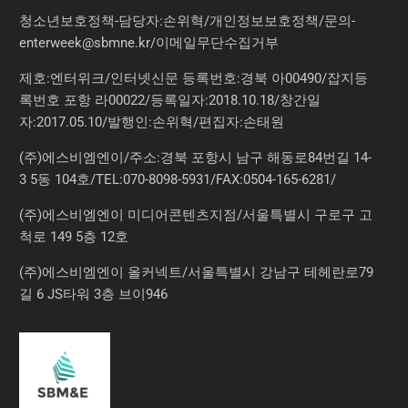
청소년보호정책-담당자:손위혁
/
개인정보보호정책
/
문의
-
enterweek@sbmne.kr
/이메일무단수집거부
제호:엔터위크/인터넷신문 등록번호:경북 아00490/잡지등
록번호 포항 라00022/등록일자:2018.10.18/창간일
자:2017.05.10/발행인:손위혁/편집자:손태원
(주)에스비엠엔이/주소:경북 포항시 남구 해동로84번길 14-
3 5동 104호/TEL:070-8098-5931/FAX:0504-165-6281/
(주)에스비엠엔이 미디어콘텐츠지점/서울특별시 구로구 고
척로 149 5층 12호
(주)에스비엠엔이 올커넥트/서울특별시 강남구 테헤란로79
길 6 JS타워 3층 브이946