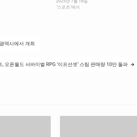
을 가리는 ‘2018 대한민국
온 발자취를 돌아보고 미래로 나아가기 위
2025년 7월 16일
체육관광부, 전자신문, 스포
한 대한체육회의 비전을 국민과 함께 공유
"스포츠"에서
 시상식이 14일 오후 5시
하는 자리로 거듭났다. 1부 공식행사에서
화점 센텀시티점 문화홀에서
유승민 회장은 공정, 혁신, 실천, 상생을 핵
…
심가치로, ‘책임 있는 변화로 다시…
산광역시에서 개최
 오픈월드 서바이벌 RPG ‘이프선셋’ 스팀 판매량 10만 돌파