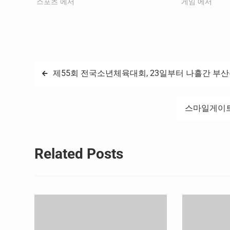
로 ▲42대 집행부 이사 사임 ▲2026 제20
"스포츠"에서
나라 최고의 게임
"게임"에서
회 아이치나고야하계아시아경기대회(이하
게임대상’(문화
‘아시안게임’) 선수단장 선임 보고 ▲Safe
츠조선 공동주최)
Sport, 안전한 스포츠 환경 조성계획을 접수
부산 신세계백
했다. 대한체육회는 이상현 대한사이클연
개최됐다. 이번
맹…
글
제55회 전국소년체육대회, 23일부터 나흘간 부
탐
스마일게이트,
색
Related Posts