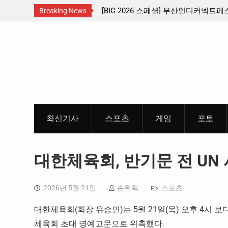
 … 수도권 서남부 교통
[BIC 2026 스페셜] 부산인디커넥트페스
Breaking News
리듬게임 4종 프리뷰
Skip
to
content
최신기사
스포츠
게임
포토
대한체육회, 반기문 전 UN
2026년 5월 21일
손위혁
스포츠
대한체육회(회장 유승민)는 5월 21일(목) 오후 4시
체육회 초대 명예고문으로 위촉했다.