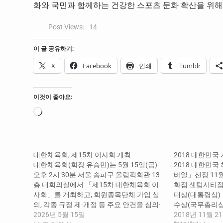
화와 국민과 함께하는 건강한 스포츠 문화 확산을 위해
Post Views:
14
이 글 공유하기:
X
Facebook
인쇄
Tumblr
이것이 좋아요:
로
드
중...
대한체육회, 제15차 이사회 개최
2018 대한민국
대한체육회(회장 유승민)는 5월 15일(금)
2018 대한민국
오후 2시 30분 서울 송파구 올림픽회관 13
바일」선정 11월
층 대회의실에서 「제15차 대한체육회 이
화점 센텀시티점
사회」를 개최하고, 회원종목단체 가입 심
대상(대통령상)
의, 각종 규정 제·개정 등 주요 안건을 심의·
수상(국무총리상)
의결했다. 이날 이사회에서는 보고사항으
2026년 5월 15일
등 13개 부문 1
2018년 11월 2