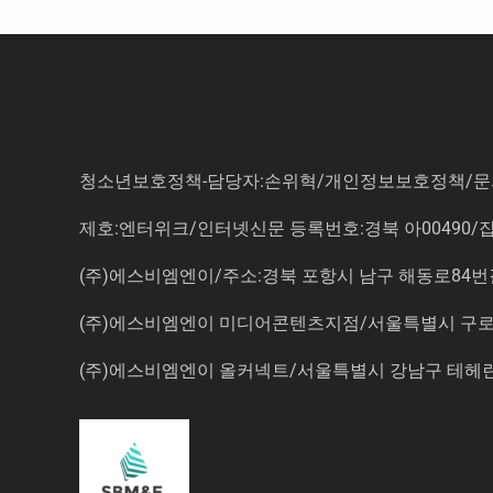
청소년보호정책-담당자:손위혁
/
개인정보보호정책
/
문
제호:엔터위크/인터넷신문 등록번호:경북 아00490/잡지등
(주)에스비엠엔이/주소:경북 포항시 남구 해동로84번길 14-3 5
(주)에스비엠엔이 미디어콘텐츠지점/서울특별시 구로구 
(주)에스비엠엔이 올커넥트/서울특별시 강남구 테헤란로7