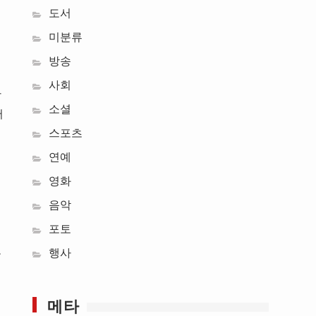
도서
미분류
방송
사회
단
소셜
어
스포츠
연예
영화
음악
포토
행사
을
메타