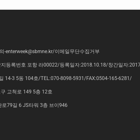
의
-enterweek@sbmne.kr
/이메일무단수집거부
록번호 포항 라00022/등록일자:2018.10.18/창간일자:201
동 104호/TEL:070-8098-5931/FAX:0504-165-6281/
고척로 149 5층 12호
9길 6 JS타워 3층 브이946