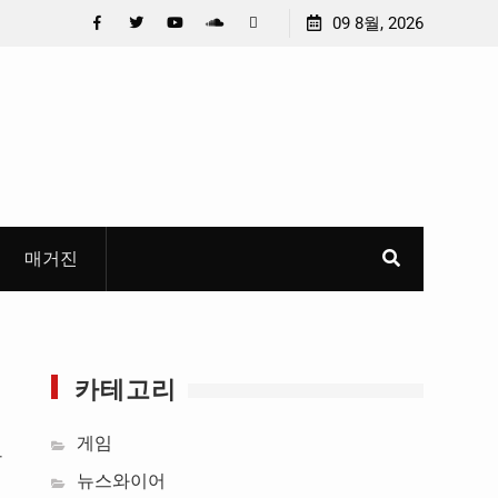
)
충청 청소년이 만든 U대회 홍보 영상…최종 6편 선정
09 8월, 2026
중요
공
들고
Facebook
Twitter
YouTube
Plus
Pinterest
혜
Google
매거진
카테고리
게임
한
뉴스와이어