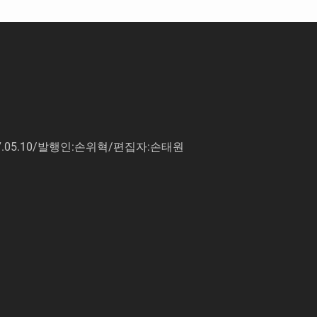
7.05.10/발행인:손위혁/편집자:손태원